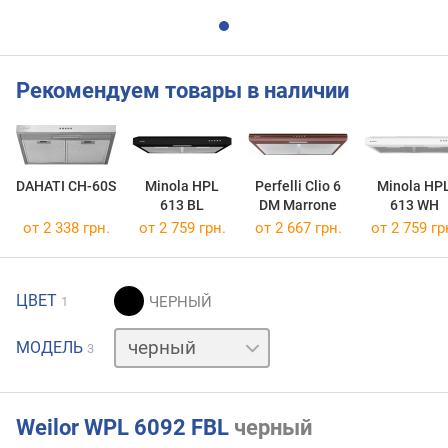
Рекомендуем товары в наличии
DAHATI CH-60S
Minola HPL
Perfelli Clio 6
Minola HP
613 BL
DM Marrone
613 WH
от 2 338 грн.
от 2 759 грн.
от 2 667 грн.
от 2 759 гр
ЦВЕТ
1
белый
МОДЕЛЬ
3
нержавейка
Weilor WPL 6092 FBL
черный