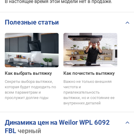
В настоящее время этой модели нет в продаже.
Полезные статьи
Как выбрать вытяжку
Как почистить вытяжку
Секреты выбора вытяжки,
Важно не только внешняя
которая будет подходить по
чистота и
всем параметрам и
привлекательность
прослужит долгие годы
вытяжки, но и состояние ее
внутренних деталей
Динамика цен на Weilor WPL 6092
FBL
черный