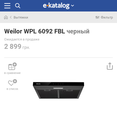
Вытяжки
Фильтр
Искали
раньше
Weilor WPL 6092 FBL
черный
Ожидается в продаже
2 899
грн.
в сравнение
в список