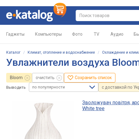
Гаджеты
Компьютеры
Фото
TV
Аудио
Бы
Каталог
/
Климат, отопление и водоснабжение
/
Охлаждение и клим
Увлажнители воздуха Bloo
Bloom
очистить
Сохранить список
по популярности
с доставкой по У
Выводить
Зволожувач повітря, а
White tree