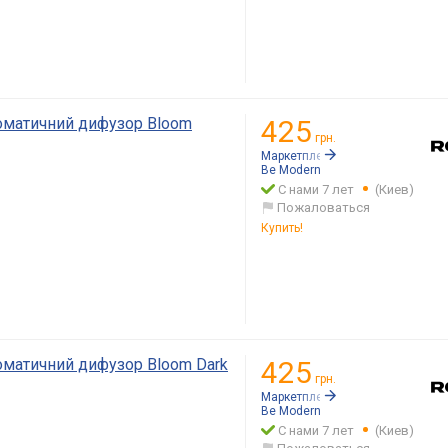
роматичний дифузор Bloom
425
грн.
Маркетплейс:
Rozetka.ua
Be Modern
С нами 7 лет
(Киев)
Пожаловаться
Купить!
оматичний дифузор Bloom Dark
425
грн.
Маркетплейс:
Rozetka.ua
Be Modern
С нами 7 лет
(Киев)