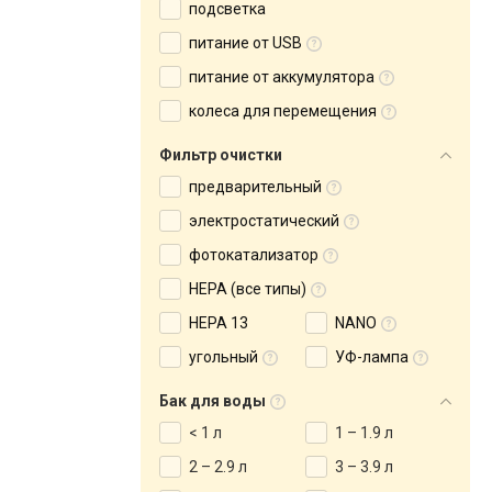
подсветка
питание от USB
питание от аккумулятора
колеса для перемещения
Фильтр очистки
предварительный
электростатический
фотокатализатор
HEPA (все типы)
HEPA 13
NANO
угольный
УФ-лампа
Бак для воды
< 1 л
1 – 1.9 л
2 – 2.9 л
3 – 3.9 л