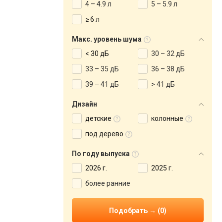
4 – 4.9 л
5 – 5.9 л
≥ 6 л
Макс. уровень шума
< 30 дБ
30 – 32 дБ
33 – 35 дБ
36 – 38 дБ
39 – 41 дБ
> 41 дБ
Дизайн
детские
колонные
под дерево
По году выпуска
2026 г.
2025 г.
более ранние