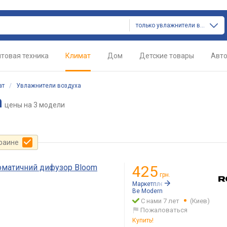
только увлажнители воздуха
товая техника
Климат
Дом
Детские товары
Авт
ат
/
Увлажнители воздуха
m
цены
на 3 модели
краине
роматичний дифузор Bloom
425
грн.
Маркетплейс:
Rozetka.ua
Be Modern
С нами 7 лет
(Киев)
Пожаловаться
Купить!