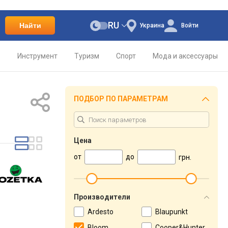
RU
Найти
Украина
Войти
о
Инструмент
Туризм
Спорт
Мода и аксессуары
ПОДБОР ПО ПАРАМЕТРАМ
Цена
от
до
грн.
Производители
Ardesto
Blaupunkt
Bloom
Cooper&Hunter