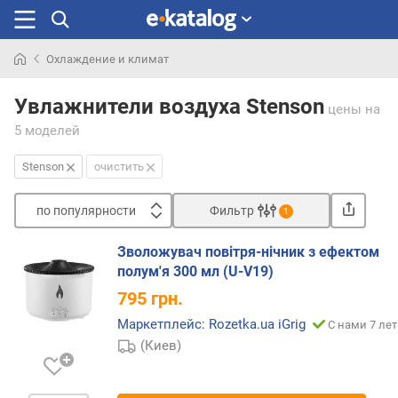
Охлаждение и климат
Искали
раньше
Увлажнители воздуха Stenson
цены
на
5 моделей
Stenson
очистить
по популярности
Фильтр
1
Сортировать
Зволожувач повітря-нічник з ефектом
п
полум'я 300 мл (U-V19)
о
795
грн.
п
о
Маркетплейс: Rozetka.ua iGrig
С нами 7 лет
п
(Киев)
у
л
я