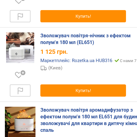
г
и
м
Купить!
о
т
Зволожувач повітря-нічник з ефектом
д
полум'я 180 мл (EL651)
о
1 125
грн.
р
о
Маркетплейс: Rozetka.ua HUB316
С нами 7
г
(Киев)
и
х
к
Купить!
д
е
ш
Зволожувач повітря аромадифузатор з
е
ефектом полум'я 180 мл EL651 для буди
в
зволожувачі для квартири в дитячу кімн
ы
спаль
м