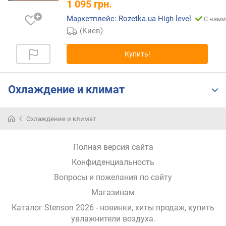
1 095
грн.
п
Маркетплейс: Rozetka.ua High level
С нами
о
(Киев)
о
т
з
Купить!
ы
в
а
Охлаждение и климат
м
п
Охлаждение и климат
о
д
Полная версия сайта
а
т
Конфиденциальность
е
Вопросы и пожелания по сайту
д
о
Магазинам
б
Каталог Stenson 2026
- новинки, хиты продаж,
купить
а
увлажнители воздуха
.
в