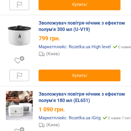
Купить!
р
н
о
Зволожувач повітря-нічник з ефектом
с
полум'я 300 мл (U-V19)
т
и
799
грн.
Маркетплейс: Rozetka.ua High level
С нами
о
(Киев)
т
д
е
ш
Купить!
е
в
ы
Зволожувач повітря-нічник з ефектом
х
полум'я 180 мл (EL651)
к
1 090
грн.
д
о
Маркетплейс: Rozetka.ua iGrig
С нами 7 лет
р
(Киев)
о