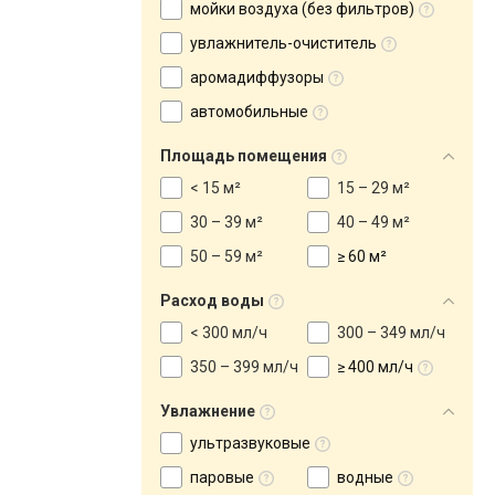
мойки воздуха (без фильтров)
увлажнитель-очиститель
аромадиффузоры
автомобильные
Площадь помещения
< 15 м²
15 – 29 м²
30 – 39 м²
40 – 49 м²
50 – 59 м²
≥ 60 м²
Расход воды
< 300 мл/ч
300 – 349 мл/ч
350 – 399 мл/ч
≥ 400 мл/ч
Увлажнение
ультразвуковые
паровые
водные