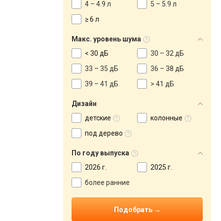
4 – 4.9 л
5 – 5.9 л
≥ 6 л
Макс. уровень шума
< 30 дБ
30 – 32 дБ
33 – 35 дБ
36 – 38 дБ
39 – 41 дБ
> 41 дБ
Дизайн
детские
колонные
под дерево
По году выпуска
2026 г.
2025 г.
более ранние