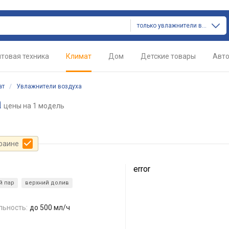
только увлажнители воздуха
товая техника
Климат
Дом
Детские товары
Авт
ат
/
Увлажнители воздуха
a
цены
на 1 модель
краине
error
й пар
верхний долив
льность:
до 500 мл/ч