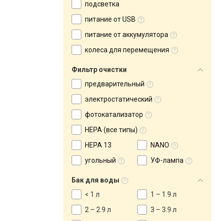
подсветка
питание от USB
питание от аккумулятора
колеса для перемещения
Фильтр очистки
предварительный
электростатический
фотокатализатор
HEPA (все типы)
HEPA 13
NANO
угольный
УФ-лампа
Бак для воды
< 1 л
1 – 1.9 л
2 – 2.9 л
3 – 3.9 л