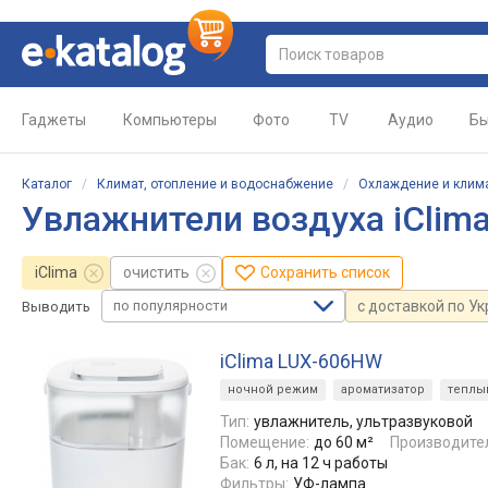
Гаджеты
Компьютеры
Фото
TV
Аудио
Бы
Каталог
/
Климат, отопление и водоснабжение
/
Охлаждение и клим
Увлажнители воздуха iClim
iClima
очистить
Сохранить список
по популярности
с доставкой по У
Выводить
iClima LUX-606HW
ночной режим
ароматизатор
теплы
Тип:
увлажнитель, ультразвуковой
Помещение:
до 60 м²
Производите
Бак:
6 л, на 12 ч работы
Фильтры:
УФ-лампа