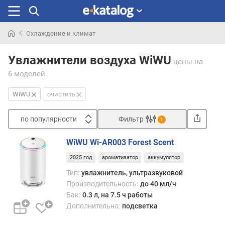
Охлаждение и климат
Искали
раньше
Увлажнители воздуха WiWU
цены
на
6 моделей
WiWU
очистить
по популярности
Фильтр
1
Сортировать
WiWU Wi-AR003 Forest Scent
п
2025 год
ароматизатор
аккумулятор
о
п
Тип:
увлажнитель, ультразвуковой
о
Производительность:
до 40 мл/ч
п
Бак:
0.3 л, на 7.5 ч работы
у
Дополнительно:
подсветка
л
я