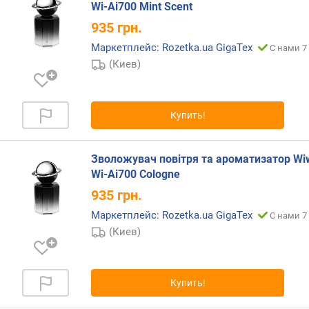
Wi-Ai700 Mint Scent
п
935
грн.
о
о
Маркетплейс: Rozetka.ua GigaТех
С нами 7
т
(Киев)
з
ы
в
а
Купить!
м
п
Зволожувач повітря та ароматизатор Wi
о
Wi-Ai700 Cologne
д
935
грн.
а
Маркетплейс: Rozetka.ua GigaТех
С нами 7
т
е
(Киев)
д
о
б
Купить!
а
в