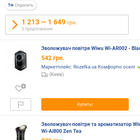
р
Спросить
н
о
1 213 — 1 649
грн.
с
3 предложения
т
и
Зволожувач повітря Wiwu Wi-AR002 - Bla
о
542
грн.
т
д
Маркетплейс: Rozetka.ua Комфортні оселі
е
(Киев)
ш
е
в
ы
х
Купить!
к
д
о
Зволожувач повітря та ароматизатор Wi
р
Wi-Ai800 Zen Tea
о