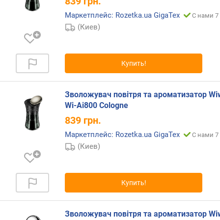
839
грн.
г
и
Маркетплейс: Rozetka.ua GigaТех
С нами 7
м
(Киев)
о
т
Купить!
д
о
р
Зволожувач повітря та ароматизатор Wi
о
Wi-Ai800 Cologne
г
и
839
грн.
х
Маркетплейс: Rozetka.ua GigaТех
С нами 7
к
(Киев)
д
е
ш
е
Купить!
в
ы
м
Зволожувач повітря та ароматизатор Wi