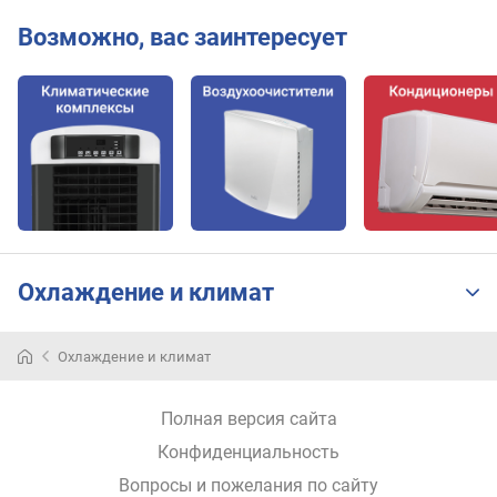
л
Возможно, вас заинтересует
е
н
и
я
п
о
к
о
л
и
Охлаждение и климат
ч
е
с
Охлаждение и климат
т
в
у
Полная версия сайта
п
Конфиденциальность
р
е
Вопросы и пожелания по сайту