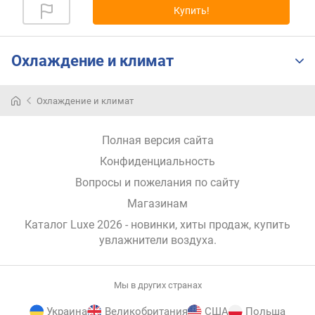
Купить!
р
н
о
с
Охлаждение и климат
т
и
Охлаждение и климат
о
т
Полная версия сайта
д
е
Конфиденциальность
ш
Вопросы и пожелания по сайту
е
в
Магазинам
ы
Каталог Luxe 2026
- новинки, хиты продаж,
купить
х
увлажнители воздуха
.
к
д
о
Мы в других странах
р
о
Украина
Великобритания
США
Польша