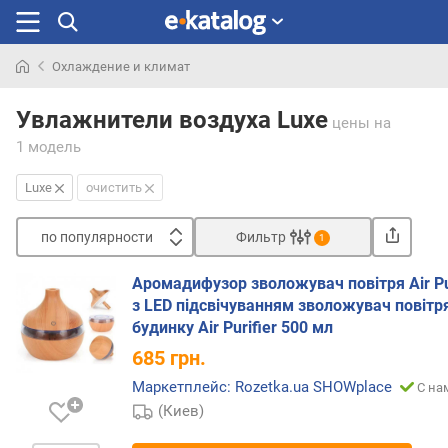
Охлаждение и климат
Искали
раньше
Увлажнители воздуха Luxe
цены
на
1 модель
Luxe
очистить
по популярности
Фильтр
1
Сортировать
Аромадифузор зволожувач повітря Air Pur
п
з LED підсвічуванням зволожувач повітр
о
будинку Air Purifier 500 мл
п
685
грн.
о
п
Маркетплейс: Rozetka.ua SHOWplace
С на
у
(Киев)
л
я