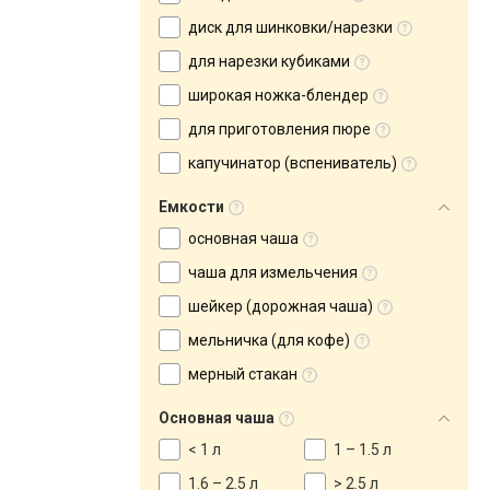
диск для шинковки/нарезки
для нарезки кубиками
широкая ножка-блендер
для приготовления пюре
капучинатор (вспениватель)
Емкости
основная чаша
чаша для измельчения
шейкер (дорожная чаша)
мельничка (для кофе)
мерный стакан
Основная чаша
< 1 л
1 – 1.5 л
1.6 – 2.5 л
> 2.5 л