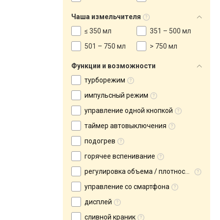
Чаша измельчителя
≤ 350 мл
351 – 500 мл
501 – 750 мл
> 750 мл
Функции и возможности
турборежим
импульсный режим
управление одной кнопкой
таймер автовыключения
подогрев
горячее вспенивание
регулировка объема / плотности пенки
управление со смартфона
дисплей
сливной краник