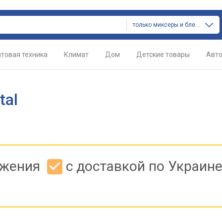
только миксеры и блендеры
товая техника
Климат
Дом
Детские товары
Авт
tal
ожения
с доставкой по Украин