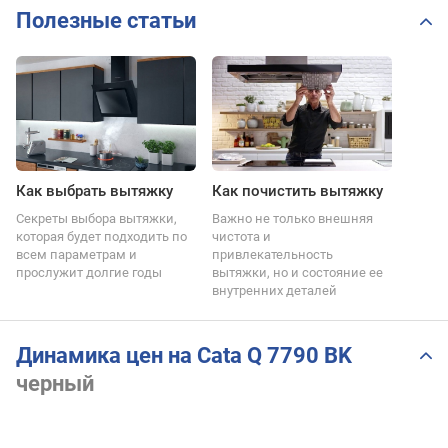
Полезные статьи
Как выбрать вытяжку
Как почистить вытяжку
Секреты выбора вытяжки,
Важно не только внешняя
которая будет подходить по
чистота и
всем параметрам и
привлекательность
прослужит долгие годы
вытяжки, но и состояние ее
внутренних деталей
Динамика цен на Cata Q 7790 BK
черный