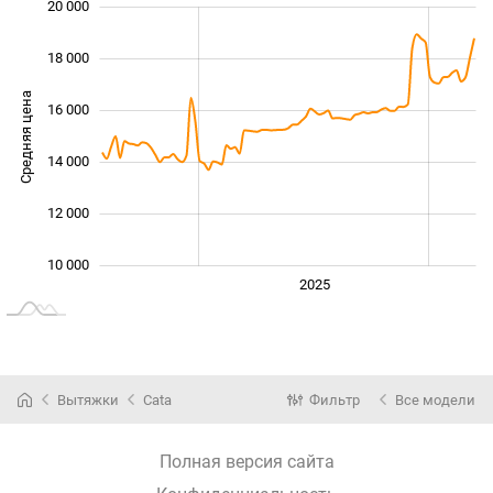
20 000
 000
 000
 000
18 000
Средняя цена
16 000
10 000
14 000
12 000
10 000
2024
2026
2027
2025
L
Вытяжки
Cata
Фильтр
Все модели
Полная версия сайта