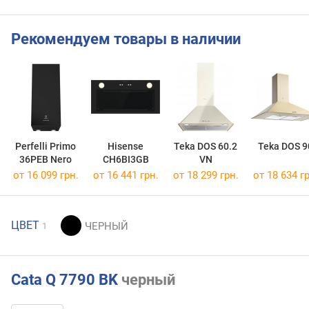
Рекомендуем товары в наличии
Perfelli Primo
Hisense
Teka DOS 60.2
Teka DOS 9
36PEB Nero
CH6BI3GB
VN
от 16 099 грн.
от 16 441 грн.
от 18 299 грн.
от 18 634 гр
ЦВЕТ
1
Cata Q 7790 BK
черный