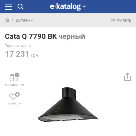
Вытяжки
Фильтр
Искали
раньше
Cata Q 7790 BK
черный
Товар устарел
17 231
грн.
в сравнение
в список