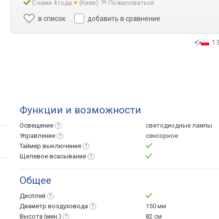
С нами 4 года
(Киев)
Пожаловаться
в список
добавить в сравнение
1 
Функции и возможности
Освещение
светодиодные лампы
Управление
сенсорное
Таймер
выключения
Щелевое
всасывание
Общее
Дисплей
Диаметр
воздуховода
150 мм
Высота
(мин.)
82 см