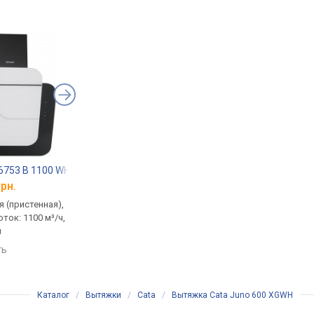
 6753 B 1100 WH/BL LED Strip
Pyramida HES 30 C 600 SAND/AJ
Fabiano Sebra 60
грн.
от 14 687 грн.
от 10 332 грн.
 (пристенная),
традиционная (пристенная),
традиционная (прист
ток: 1100 м³/ч,
наклонная, поток: 1200 м³/ч,
наклонная, поток: 104
м
ширина 60 см
ширина 60 см
ть
сравнить
сравнить
Каталог
/
Вытяжки
/
Cata
/
Вытяжка Cata Juno 600 XGWH