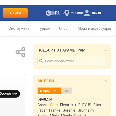
RU
Найти
Украина
Войти
о
Инструмент
Туризм
Спорт
Мода и аксессуары
ПОДБОР ПО ПАРАМЕТРАМ
МОДЕЛИ
в продаже
все
Бренды
Bosch
Cata
Electrolux
ELEYUS
Elica
Faber
Franke
Gorenje
Grunhelm
Kaiser
Miele
Minola
Perfelli