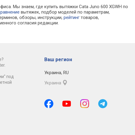
офиса. Мы знаем, где купить вытяжки Cata Juno 600 XGWH по
сравнение
вытяжек, подбор моделей по параметрам,
ерминов, обзоры, инструкции,
рейтинг
товаров,
менного согласия редакции.
Ваш регион
е?
er.
Украина
,
RU
ии" под
ретной
Украина