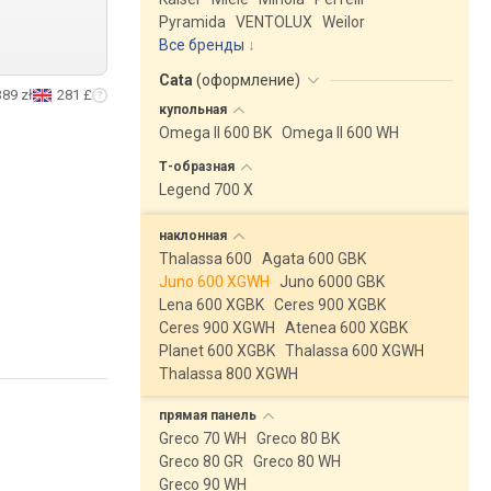
Pyramida
VENTOLUX
Weilor
Все бренды
Cata
(
оформление
)
389 zł
281 £
купольная
Omega II 600 BK
Omega II 600 WH
Т-образная
Legend 700 X
наклонная
Thalassa 600
Agata 600 GBK
Juno 600 XGWH
Juno 6000 GBK
Lena 600 XGBK
Ceres 900 XGBK
Ceres 900 XGWH
Atenea 600 XGBK
Planet 600 XGBK
Thalassa 600 XGWH
Thalassa 800 XGWH
прямая
панель
Greco 70 WH
Greco 80 BK
Greco 80 GR
Greco 80 WH
Greco 90 WH