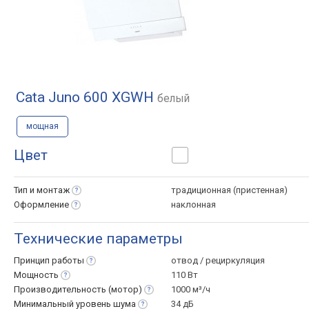
Cata Juno 600 XGWH
белый
мощная
Цвет
Тип и
монтаж
традиционная (пристенная)
Оформление
наклонная
Технические параметры
Принцип
работы
отвод / рециркуляция
Мощность
110 Вт
Производительность
(мотор)
1000 м³/ч
Минимальный уровень
шума
34 дБ