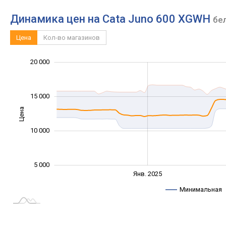
Динамика цен на Cata Juno 600 XGWH
бе
Цена
Кол-во магазинов
25 000
-5 000
2 000
4 000
6 000
0
20 000
15 000
Цена
10 000
10 000
5 000
Янв. 2027
Июль
Янв. 2025
L
Минимальная