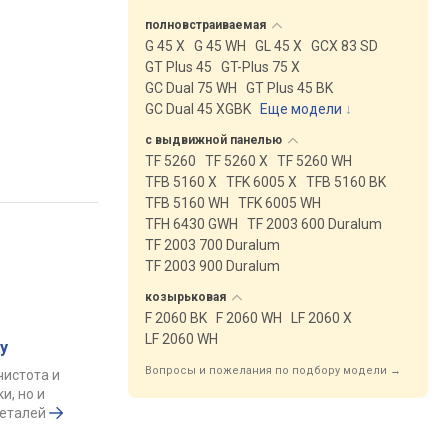
полновстраиваемая
G 45 X
G 45 WH
GL 45 X
GCX 83 SD
GT Plus 45
GT-Plus 75 X
GC Dual 75 WH
GT Plus 45 BK
GC Dual 45 XGBK
Еще модели
↓
с выдвижной
панелью
TF 5260
TF 5260 X
TF 5260 WH
TFB 5160 X
TFK 6005 X
TFB 5160 BK
TFB 5160 WH
TFK 6005 WH
TFH 6430 GWH
TF 2003 600 Duralum
TF 2003 700 Duralum
TF 2003 900 Duralum
козырьковая
F 2060 BK
F 2060 WH
LF 2060 X
LF 2060 WH
у
Вопросы и пожелания по подбору модели →
чистота и
и, но и
деталей