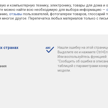
вую и компьютерную технику, электронику, товары для дома и 
алоге можно найти всю необходимую для выбора информацию —
ванию,
отзывы
пользователей, фотогалереи товаров, глоссарий т
 многое другое. Перепечатка любых материалов только с пись
х странах
Нашли ошибку на этой страниц
Выделите ее и нажмите Ctrl+Ent
Или воспользуйтесь функцией
"Сообщить об ошибке в описан
ания
таблицей с параметрами конк
модели.