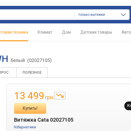
только вытяжки
товая техника
Климат
Дом
Детские товары
Авт
GWH
белый
(02027105)
ПРОС
ПОЛЕЗНОЕ
13 499
грн.
Купить!
Витяжка Cata 02027105
Кібернетики