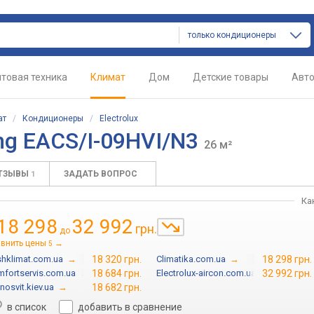
только кондиционеры
товая техника
Климат
Дом
Детские товары
Авт
ат
/
Кондиционеры
/
Electrolux
ing EACS/I-09HVI/N3
26 м²
ТЗЫВЫ
ЗАДАТЬ ВОПРОС
1
Ка
18 298
32 992
грн.
до
внить цены
→
5
hklimat.com.ua
→
18 320 грн.
Climatika.com.ua
→
18 298 грн.
fortservis.com.ua
→
18 684 грн.
Electrolux-aircon.com.ua
→
32 992 грн.
nosvit.kiev.ua
→
18 682 грн.
в список
добавить в сравнение