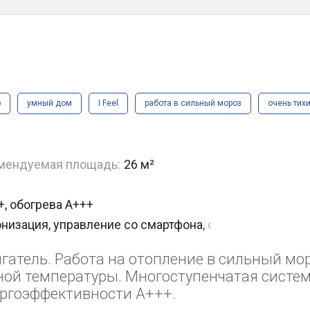
р
умный дом
I Feel
работа в сильный мороз
очень тих
мендуемая площадь:
26 м²
+, обогрева A+++
низация, управление со смартфона, самоочистка
атель. Работа на отопление в сильный мор
ной температуры. Многоступенчатая систе
ергоэффективности А+++.