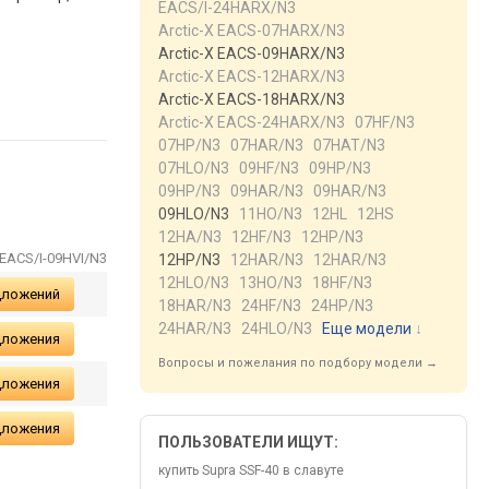
EACS/I-24HARX/N3
Arctic-X EACS-07HARX/N3
Arctic-X EACS-09HARX/N3
Arctic-X EACS-12HARX/N3
Arctic-X EACS-18HARX/N3
Arctic-X EACS-24HARX/N3
07HF/N3
07HP/N3
07HAR/N3
07HAT/N3
07HLO/N3
09HF/N3
09HP/N3
09HP/N3
09HAR/N3
09HAR/N3
09HLO/N3
11HO/N3
12HL
12HS
12HA/N3
12HF/N3
12HP/N3
g EACS/I-09HVI/N3
12HP/N3
12HAR/N3
12HAR/N3
12HLO/N3
13HO/N3
18HF/N3
дложений
18HAR/N3
24HF/N3
24HP/N3
24HAR/N3
24HLO/N3
Еще модели
↓
дложения
Вопросы и пожелания по подбору модели →
дложения
дложения
ПОЛЬЗОВАТЕЛИ ИЩУТ:
купить Supra SSF-40 в славуте