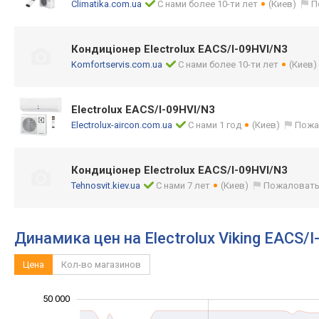
Climatika.com.ua
С нами более 10-ти лет
(Киев)
П
Кондиціонер Electrolux EACS/I-09HVI/N3
Komfortservis.com.ua
С нами более 10-ти лет
(Киев)
Electrolux EACS/I-09HVI/N3
Electrolux-aircon.com.ua
С нами 1 год
(Киев)
Пожа
Кондиціонер Electrolux EACS/I-09HVI/N3
Tehnosvit.kiev.ua
С нами 7 лет
(Киев)
Пожаловать
Динамика цен на Electrolux Viking EACS/
Цена
Кол-во магазинов
50 000
-20 000
-10 000
60 000