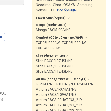
Neoclima
Olmo
OSAKA
Samsung
Sensei
TCL
Все бренды
Electrolux
(
серия
)
Mango
(мобильные)
Mango EACM-9CG/N3
ий
Comfort 600 (мобильные,
Wi-Fi)
EXP26U339CW
EXP26U339HW
EXP34U339CW
Slide
(бюджетные)
Slide EACS/I-07HSL/N3
Slide EACS/I-09HSL/N3
Slide EACS/I-12HSL/N3
Atrium (поддержка Wi-Fi
модуля)
I-12HAT/N3
I-18HAT/N3
I-24HAT/N3
Atrium EACS/I-07HAT/N3
оз.
Atrium EACS/I-09HAT/N3
ма
Atrium EACS-09HAT/N3_21Y
Atrium EACS-12HAT/N3_21Y
Atrium EACS-18HAT/N3_21Y