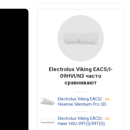
Electrolux Viking EACS/I-
09HVI/N3 часто
сравнивают
Electrolux Viking EACS/I-09HVI/N3
vs
Hisense Silentium Pro QD25XU0A
Electrolux Viking EACS/I-09HVI/N3
vs
Haier HSU-09T(I)/09T(O)