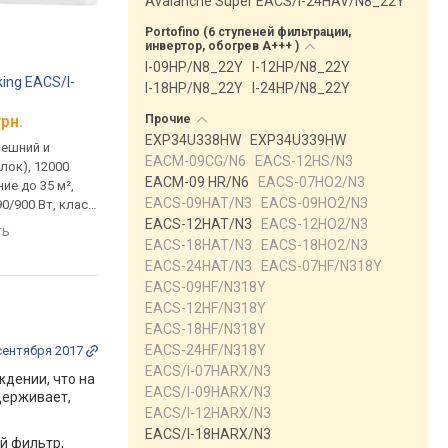
Avalanche Super EACS/I-24HAV/N8_22Y
Portofino (6 ступеней фильтрации,
инвертор, обогрев А+++
)
I-09HP/N8_22Y
I-12HP/N8_22Y
iking EACS/I-
Electrolux Viking EACS/I-
Electrolux Viking EAC
I-18HP/N8_22Y
I-24HP/N8_22Y
18HVI/N3
24HVI/N819Y
Прочие
грн.
от 26 902 грн.
от 39 790 грн.
EXP34U338HW
EXP34U339HW
нешний и
комплект (внешний и
комплект (внешний и
EACM-09CG/N6
EACS-12HS/N3
лок), 12000
внутренний блок), 18000
внутренний блок), 24
EACM-09 HR/N6
EACS-07HO2/N3
ие до 35 м²,
BTU, помещение до 52 м²,
BTU, помещение до 70
EACS-09HAT/N3
EACS-09HO2/N3
0/900 Вт, класс
мощность: 1510/1465 Вт,
мощность: 1850/1750
EACS-12HAT/N3
EACS-12HO2/N3
1 дБ, ионизация,
класс A++, шум: -/34 дБ,
класс A+++, шум: 50/3
ть
сравнить
сравнить
очной режим,
инвертор, ночной режим,
ионизация, инвертор
EACS-18HAT/N3
EACS-18HO2/N3
опление,
дежурное отопление,
ночной режим, дежу
EACS-24HAT/N3
EACS-07HF/N318Y
, управление
самоочистка, управление
отопление, самоочис
EACS-09HF/N318Y
i-Fi), I Feel,
смартфоном (Wi-Fi), I Feel,
управление смартфо
EACS-12HF/N318Y
тый мороз
работа в лютый мороз
(Wi-Fi), I Feel, работа 
EACS-18HF/N318Y
лютый мороз
EACS-24HF/N318Y
сентября 2017
EACS/I-07HARX/N3
дении, что на
EACS/I-09HARX/N3
держивает,
EACS/I-12HARX/N3
EACS/I-18HARX/N3
й фильтр,