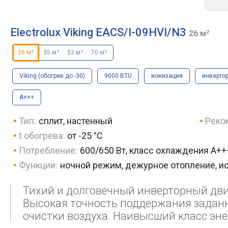
Electrolux Viking EACS/I-09HVI/N3
26 м²
26 м²
35 м²
52 м²
70 м²
Viking (обогрев до -30)
9000 BTU
ионизация
инверто
A+++
Тип:
сплит, настенный
Реко
t обогрева:
от -25 °C
Потребление:
600/650 Вт, класс охлаждения A++
Функции:
ночной режим, дежурное отопление, ио
Тихий и долговечный инверторный двиг
Высокая точность поддержания задан
очистки воздуха. Наивысший класс эн