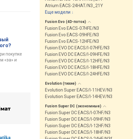
Atrium EACS-24HAT/N3_21Y
Еще модели
↓
Fusion Evo
(4D-поток)
Fusion Evo EACS-07HFE/N3
Fusion Evo EACS-09HFE/N3
вый
Fusion Evo EACS-12HFE/N3
ого?
Fusion EVO DC EACS/I-07HFE/N3
ри покупке
Fusion EVO DC EACS/I-09HFE/N3
м «за» и
Fusion EVO DC EACS/I-12HFE/N3
Fusion EVO DC EACS/I-18HFE/N3
Fusion EVO DC EACS/I-24HFE/N3
Evolution
(тихие)
Evolution Super EACS/I-11HEV/N3
Evolution Super EACS/I-14HEV/N3
Fusion Super DC
(экономные)
Fusion Super DC EACS/I-07HF/N3
Fusion Super DC EACS/I-09HF/N3
Fusion Super DC EACS/I-12HF/N3
Fusion Super DC EACS/I-18HF/N3
Fusion Super DC EACS/I-24HF/N3f