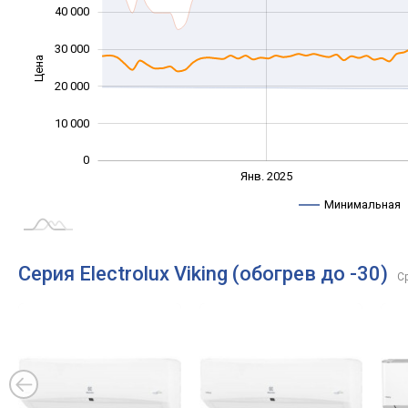
40 000
30 000
Цена
10 000
20 000
10 000
0
Янв. 2027
Июль
Янв. 2025
L
Минимальная
Серия Electrolux Viking (обогрев до -30)
С