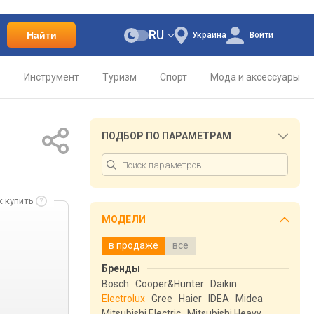
RU
Найти
Украина
Войти
о
Инструмент
Туризм
Спорт
Мода и аксессуары
ПОДБОР ПО ПАРАМЕТРАМ
к купить
МОДЕЛИ
в продаже
все
Бренды
Bosch
Cooper&Hunter
Daikin
Electrolux
Gree
Haier
IDEA
Midea
Mitsubishi Electric
Mitsubishi Heavy