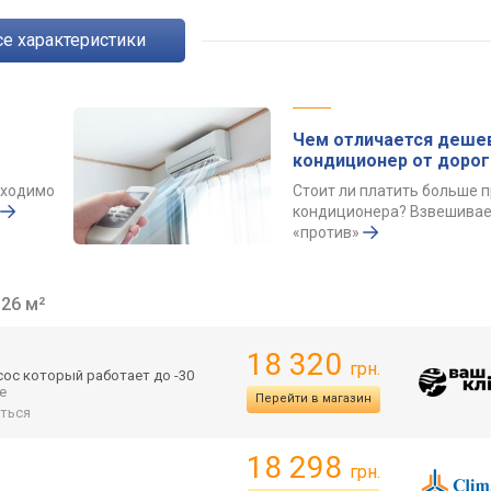
Все характеристики
Чем отличается деше
кондиционер от дорог
бходимо
Стоит ли платить больше п
кондиционера? Взвешивае
«против»
3
26 м²
18 320
грн.
сос который работает до -30
ще
Перейти в магазин
ться
18 298
грн.