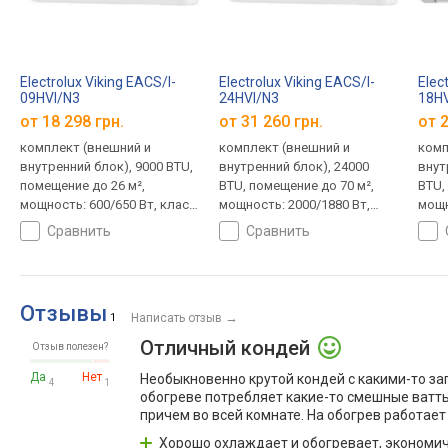
Electrolux Viking EACS/I-
Electrolux Viking EACS/I-
Elec
09HVI/N3
24HVI/N3
18H
от 18 298 грн.
от 31 260 грн.
от 2
комплект (внешний и
комплект (внешний и
комп
внутренний блок), 9000 BTU,
внутренний блок), 24000
внут
помещение до 26 м²,
BTU, помещение до 70 м²,
BTU,
мощность: 600/650 Вт, класс
мощность: 2000/1880 Вт,
мощн
A+++, шум: -/21 дБ,
класс A++, шум: -/36 дБ,
клас
сравнить
сравнить
ионизация, инвертор,
ионизация, инвертор,
иони
ночной режим, дежурное
ночной режим, дежурное
ночн
отопление, самоочистка,
отопление, самоочистка,
отоп
управление смартфоном
управление смартфоном
упра
Отзывы
→
(Wi-Fi), I Feel, работа в
1
Написать отзыв
(Wi-Fi), I Feel, работа в
(Wi-F
сильный мороз
лютый мороз
лют
Отличный кондей
Отзыв полезен?
Да
Нет
Необыкновенно крутой кондей с какими-то з
4
1
обогреве потребляет какие-то смешные ватты
причем во всей комнате. На обогрев работает
Хорошо охлаждает и обогревает, экономич