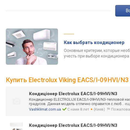
Как выбрать кондиционер
Основные критерии, которые нео
учесть при выборе кондиционера
Купить Electrolux Viking EACS/I-09HVI/N
Кондиціонер Electrolux EACS/I-09HVI/N3
Кондиционер ELECTROLUX EACS/I-09HVI/N3
-тепловой на
градусов. Данная модель отлично справится с люб
... е
Vashklimat.com.ua
С нами 8 лет
(Киев)
Пожалова
Кондиціонер Electrolux EACS/I-09HVI/N3