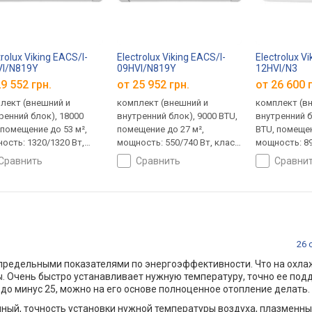
trolux Viking EACS/I-
Electrolux Viking EACS/I-
Electrolux V
VI/N819Y
09HVI/N819Y
12HVI/N3
9 552 грн.
от 25 952 грн.
от 26 600 
лект (внешний и
комплект (внешний и
комплект (в
ренний блок), 18000
внутренний блок), 9000 BTU,
внутренний б
 помещение до 53 м²,
помещение до 27 м²,
BTU, помещен
ость: 1320/1320 Вт,
мощность: 550/740 Вт, класс
мощность: 89
с A+++, шум: 48/33 дБ,
A+++, шум: 43/29 дБ,
A++, шум: -/2
сравнить
сравнить
сравни
зация, инвертор,
ионизация, инвертор,
инвертор, н
ой режим, дежурное
ночной режим, дежурное
дежурное от
ление, самоочистка,
отопление, самоочистка,
самоочистка
вление смартфоном
управление смартфоном
смартфоном (W
i), I Feel, работа в
(Wi-Fi), I Feel, работа в
работа в лю
ый мороз
лютый мороз
26 
апредельными показателями по энергоэффективности. Что на охлаж
. Очень быстро устанавливает нужную температуру, точно ее под
 до минус 25, можно на его основе полноценное отопление делать.
ный, точность установки нужной температуры воздуха, плазменны