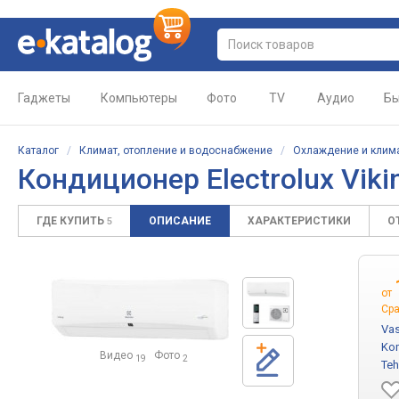
Гаджеты
Компьютеры
Фото
TV
Аудио
Бы
Каталог
/
Климат, отопление и водоснабжение
/
Охлаждение и клим
Кондиционер
Electrolux Vik
ГДЕ КУПИТЬ
ОПИСАНИЕ
ХАРАКТЕРИСТИКИ
О
5
от
Сра
Vas
Kom
Видео
Фото
19
2
Teh