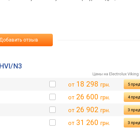
Добавить отзыв
9HVI/N3
Цены на Electrolux Vikin
18 298
от
грн.
5 пре
26 600
от
грн.
4 пре
26 902
от
грн.
3 пре
31 260
от
грн.
3 пре