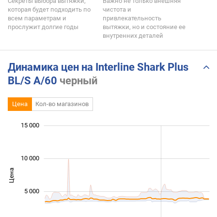
Секреты выбора вытяжки,
Важно не только внешняя
которая будет подходить по
чистота и
всем параметрам и
привлекательность
прослужит долгие годы
вытяжки, но и состояние ее
внутренних деталей
Динамика цен на Interline Shark Plus
BL/S A/60
черный
Цена
Кол-во магазинов
 000
 000
 000
 000
 000
 000
15 000
10 000
Цена
10 000
5 000