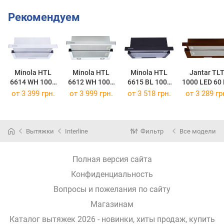
Рекомендуем
Minola HTL
Minola HTL
Minola HTL
Jantar TL
6614 WH 1000
6612 WH 1000
6615 BL 1000
1000 LED 60
LED
LED
LED
от 3 399 грн.
от 3 999 грн.
от 3 518 грн.
от 3 289 гр
Вытяжки
Interline
Фильтр
Все модели
Полная версия сайта
Конфиденциальность
Вопросы и пожелания по сайту
Магазинам
Каталог вытяжек 2026 - новинки, хиты продаж,
купить