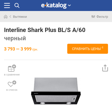
Вытяжки
Фильтр
Искали
раньше
Interline Shark Plus BL/S A/60
черный
4
3 793 — 3 999
СРАВНИТЬ ЦЕНЫ
грн.
в сравнение
в список