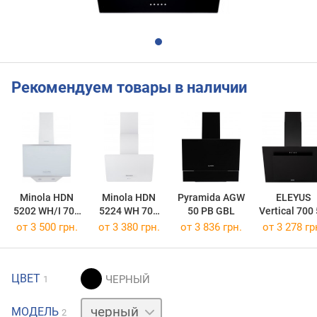
Рекомендуем товары в наличии
Minola HDN
Minola HDN
Pyramida AGW
ELEYUS
5202 WH/I 700
5224 WH 700
50 PB GBL
Vertical 700
LED
LED
BL
от 3 500 грн.
от 3 380 грн.
от 3 836 грн.
от 3 278 гр
ЦВЕТ
1
белый
МОДЕЛЬ
2