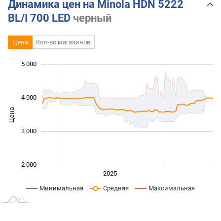
Динамика цен на Minola HDN 5222
BL/I 700 LED
черный
Цена
Кол-во магазинов
5 000
 000
 500
 500
 500
 000
0
4 000
Цена
2 000
3 000
2 000
2024
2026
2027
2025
L
Минимальная
Средняя
Максимальная