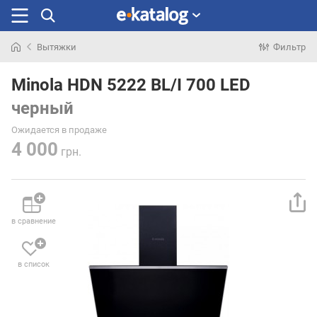
Вытяжки
Фильтр
Искали
раньше
Minola HDN 5222 BL/I 700 LED
черный
Ожидается в продаже
4 000
грн.
в сравнение
в список