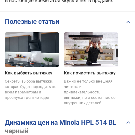
В настоящее время этой модели нет в продаже.
Полезные статьи
Как выбрать вытяжку
Как почистить вытяжку
Секреты выбора вытяжки,
Важно не только внешняя
которая будет подходить по
чистота и
всем параметрам и
привлекательность
прослужит долгие годы
вытяжки, но и состояние ее
внутренних деталей
Динамика цен на Minola HPL 514 BL
черный