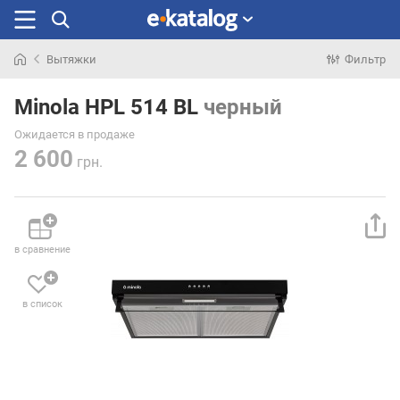
Вытяжки
Фильтр
Искали
раньше
Minola HPL 514 BL
черный
Ожидается в продаже
2 600
грн.
в сравнение
в список