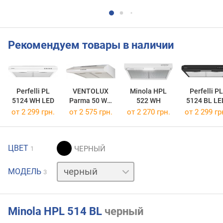
Рекомендуем товары в наличии
Perfelli PL
VENTOLUX
Minola HPL
Perfelli PL
5124 WH LED
Parma 50 WH
522 WH
5124 BL LE
600
от 2 299 грн.
от 2 575 грн.
от 2 270 грн.
от 2 299 гр
ЦВЕТ
1
белый
МОДЕЛЬ
3
нержавейка
Minola HPL 514 BL
черный