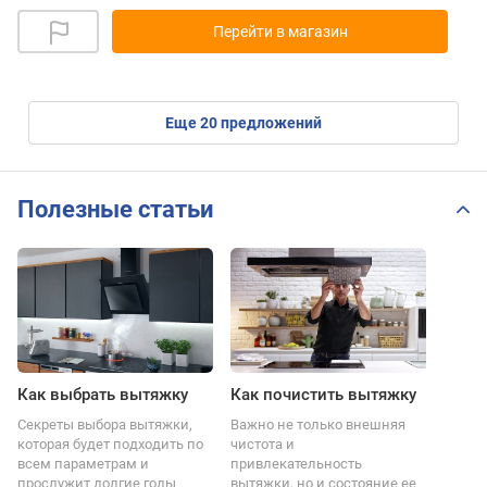
Перейти в магазин
eще
20
предложений
Полезные статьи
Как выбрать вытяжку
Как почистить вытяжку
Секреты выбора вытяжки,
Важно не только внешняя
которая будет подходить по
чистота и
всем параметрам и
привлекательность
прослужит долгие годы
вытяжки, но и состояние ее