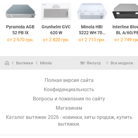
Pyramida AGB
Grunhelm GVC
Minola HBI
Interline Blo
52 PB IX
620 W
5222 WH 700
BL A/60/P
LED
от 2 670 грн.
от 2 820 грн.
от 2 713 грн.
от 2 749 гр
Вытяжки
Minola
Фильтр
Все модели
Полная версия сайта
Конфиденциальность
Вопросы и пожелания по сайту
Магазинам
Каталог вытяжек 2026 - новинки, хиты продаж,
купить
вытяжки
.