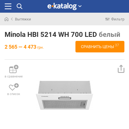
Вытяжки
Фильтр
Искали
раньше
Minola HBI 5214 WH 700 LED
белый
37
2 565 — 4 473
СРАВНИТЬ ЦЕНЫ
грн.
в сравнение
в список