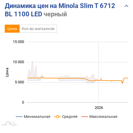
Динамика цен на Minola Slim T 6712
BL 1100 LED
черный
Цена
Кол-во магазинов
 000
 000
 000
 000
 000
 000
15 000
10 000
Цена
10 000
5 000
0
2024
2025
2028
2026
L
Минимальная
Средняя
Максимальная