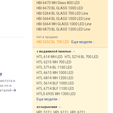
HBI 6473 WH Glass 800 LED
HBI 6673 BL GLASS 1000 LED
HBI 5264 BL GLASS 700 LED Line
HBI 5664 BL GLASS 1000 LED Line
HBI 5664 WH GLASS 1000 LED Line
HBI 6873 BL GLASS 1200 LED Line
Нет в продаже
HBI 5202 BL 700 LED
Еще модели
↓
с выдвижной
панелью
HTL 614 WH LED
HTL 5214 BL 700 LED
HTL 6215 WH 700 LED
HTL 5714 BL 1100 LED
HTL 6615 WH 1000 LED
у
HTL 6814 WH 1200 LED
чистота и
HTL 5614 BLF 1000 LED
и, но и
HTL 6714 BLF 1100 LED
деталей
HTLS 6935 WH 1300 LED
Еще модели
↓
козырьковая
HPL 512 I
HPL 612 I
HPL 622 I