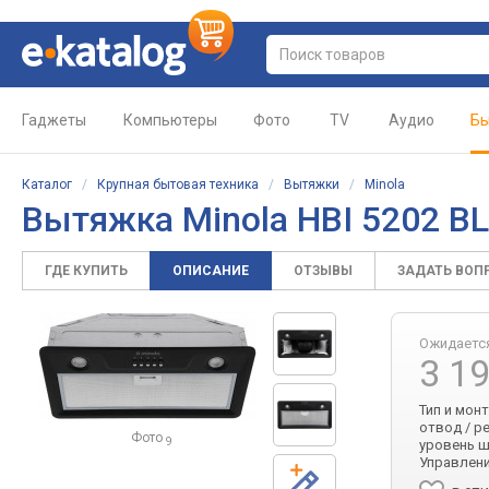
Гаджеты
Компьютеры
Фото
TV
Аудио
Бы
Каталог
/
Крупная бытовая техника
/
Вытяжки
/
Minola
Вытяжка Minola HBI 5202 B
ГДЕ КУПИТЬ
ОПИСАНИЕ
ОТЗЫВЫ
ЗАДАТЬ ВОП
Ожидаетс
3 1
Тип и мон
отвод / р
Фото
9
уровень ш
Управлени