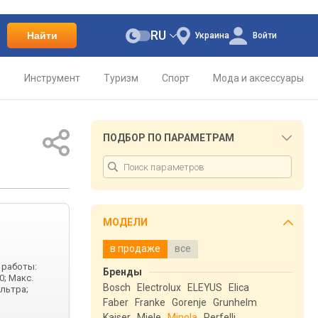
RU
Найти
Украина
Войти
о
Инструмент
Туризм
Спорт
Мода и аксессуары
ПОДБОР ПО ПАРАМЕТРАМ
МОДЕЛИ
в продаже
все
 работы:
Бренды
0; Макс.
Bosch
Electrolux
ELEYUS
Elica
ильтра;
Faber
Franke
Gorenje
Grunhelm
Kaiser
Miele
Minola
Perfelli