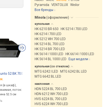
Pyramida
VENTOLUX
Weilor
Все бренды
Minola
(
оформление
)
купольная
HK 6210 BR 650
HK 5214 I 700 LED
HK 6214 I 700 LED
HK 5212 WH 700 LED
HK 5214 BL 700 LED
HK 5214 BR 700 LED
HK 5614 I 1000 LED
HK 6614 I 1000 LED
HK 5614 BL 1000 LED
Еще модели
↓
купольная (со
стеклом)
MTG 6242 I LED
MTG 6242 BL LED
nto 52 BK 700 PB PC
Perfelli BI 5212 WH LED
Minola HBI 5323 I 80
MTG 6642 BL LED
н.
от 2 897 грн.
от 2 699 грн.
наклонная
я (в шкаф),
встраиваемая (в шкаф),
встраиваемая (в шка
HDN 5224 BL 700 LED
ваемая, поток:
полновстраиваемая, поток:
полновстраиваемая,
HDN 6212 WH 700 LED
ина 52.5 см
700 м³/ч, на отвод 308 м³/ч,
800 м³/ч, ширина 52.5
HVS 6224 BL 700 LED
ширина 52.5 см
ть
сравнить
HVS 6224 WH 700 LED
сравнить