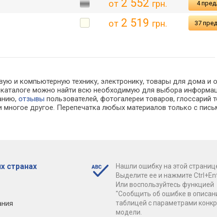
2 552
от
грн.
4 пре
2 519
от
грн.
37 пре
вую и компьютерную технику, электронику, товары для дома и оф
. В каталоге можно найти всю необходимую для выбора информ
ванию,
отзывы
пользователей, фотогалереи товаров, глоссарий т
 многое другое. Перепечатка любых материалов только с пись
х странах
Нашли ошибку на этой страниц
Выделите ее и нажмите Ctrl+Ent
Или воспользуйтесь функцией
"Сообщить об ошибке в описан
ания
таблицей с параметрами конк
модели.