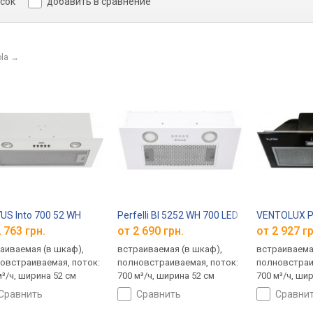
исок
добавить в сравнение
la
→
US Into 700 52 WH
Perfelli BI 5252 WH 700 LED
VENTOLUX Pu
 763 грн.
от 2 690 грн.
от 2 927 гр
аиваемая (в шкаф),
встраиваемая (в шкаф),
встраиваема
овстраиваемая, поток:
полновстраиваемая, поток:
полновстраи
м³/ч, ширина 52 см
700 м³/ч, ширина 52 см
700 м³/ч, шир
сравнить
сравнить
сравни