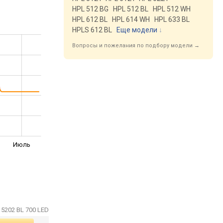
HPL 512 BG
HPL 512 BL
HPL 512 WH
HPL 612 BL
HPL 614 WH
HPL 633 BL
HPLS 612 BL
Еще модели
↓
Вопросы и пожелания по подбору модели →
Июль
 5202 BL 700 LED