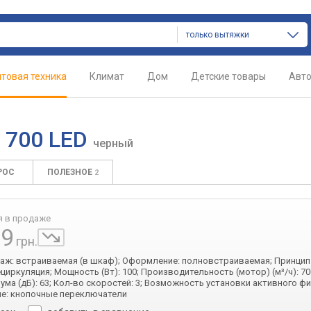
только вытяжки
товая техника
Климат
Дом
Детские товары
Авт
L 700 LED
черный
РОС
ПОЛЕЗНОЕ
2
я в продаже
99
грн.
таж: встраиваемая (в шкаф); Оформление: полновстраиваемая; Принцип
ециркуляция; Мощность (Вт): 100; Производительность (мотор) (м³/ч): 70
ума (дБ): 63; Кол-во скоростей: 3; Возможность установки активного ф
е: кнопочные переключатели