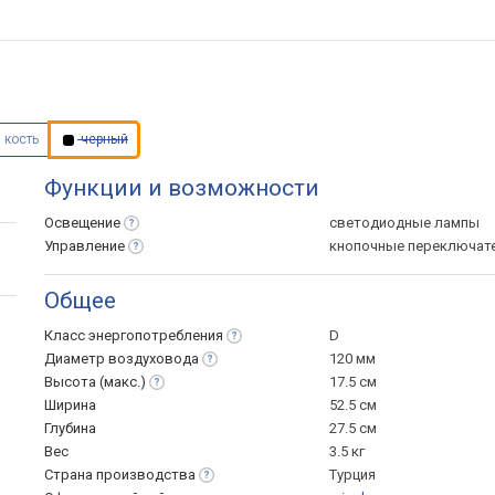
 кость
черный
Функции и возможности
Освещение
светодиодные лампы
Управление
кнопочные переключат
Общее
Класс
энергопотребления
D
Диаметр
воздуховода
120 мм
Высота
(макс.)
17.5 см
Ширина
52.5 см
Глубина
27.5 см
Вес
3.5 кг
Страна
производства
Турция