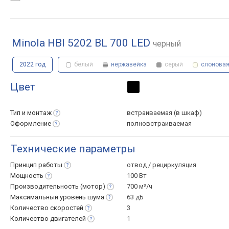
Minola HBI 5202 BL 700 LED
черный
2022 год
белый
нержавейка
серый
слоновая
Цвет
Тип и
монтаж
встраиваемая (в шкаф)
Оформление
полновстраиваемая
Технические параметры
Принцип
работы
отвод / рециркуляция
Мощность
100 Вт
Производительность
(мотор)
700 м³/ч
Максимальный уровень
шума
63 дБ
Количество
скоростей
3
Количество
двигателей
1