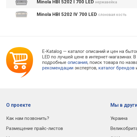
Minola HBI 5202 I 700 LED
нержавейка
Minola HBI 5202 IV 700 LED
слоновая кость
E-Katalog
— каталог описаний и цен на быто
LED по лучшей цене в интернет-магазинах
подробные
описания
, поиск товара по наз
рекомендации
экспертов,
каталог брендов
и
О проекте
Мы в други
Как нам позвонить?
Украина
Размещение прайс-листов
Великобрит