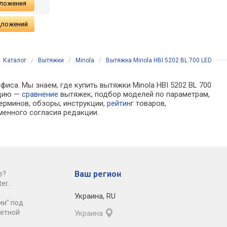
дложения
дложений
Каталог
/
Вытяжки
/
Minola
/
Вытяжка Minola HBI 5202 BL 700 LED
иса. Мы знаем, где купить вытяжки Minola HBI 5202 BL 700
ацию —
сравнение
вытяжек, подбор моделей по параметрам,
ерминов, обзоры, инструкции,
рейтинг
товаров,
менного согласия редакции.
Ваш регион
е?
er.
Украина
,
RU
ии" под
ретной
Украина