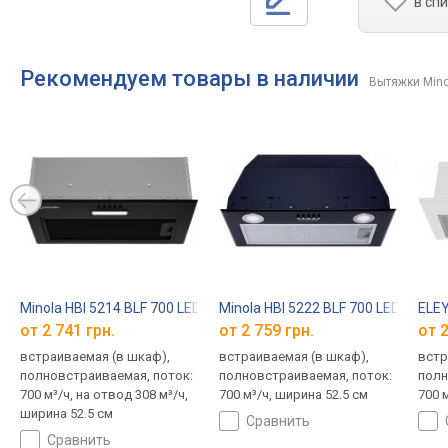
в сп
Рекомендуем товары в наличии
Вытяжки Mino
Minola HBI 5214 BLF 700 LED
Minola HBI 5222 BLF 700 LED
ELEY
от 2 741 грн.
от 2 759 грн.
от 2
встраиваемая (в шкаф),
встраиваемая (в шкаф),
встр
полновстраиваемая, поток:
полновстраиваемая, поток:
полн
700 м³/ч, на отвод 308 м³/ч,
700 м³/ч, ширина 52.5 см
700 
ширина 52.5 см
сравнить
сравнить