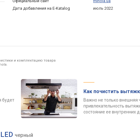
Официальный сайт
minola.ua
Дата добавления на E-Katalog
июль 2022
ристики и комплектацию товара
ola.
Как почистить вытяжк
я будет
Важно не только внешняя 
привлекательность вытяжк
состояние ее внутренних 
0 LED
черный