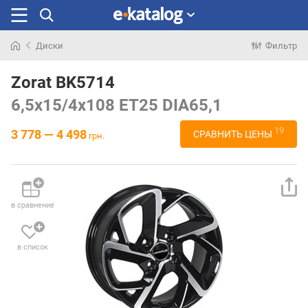
Диски
Фильтр
Искали
раньше
Zorat BK5714
6,5x15/4x108 ET25 DIA65,1
19
3 778 — 4 498
СРАВНИТЬ ЦЕНЫ
грн.
в сравнение
в список