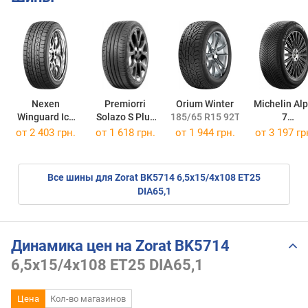
Nexen
Premiorri
Orium Winter
Michelin Alp
Winguard Ice
Solazo S Plus
185/65 R15 92T
7
195/65 R15 91Q
195/65 R15 95V
195/65 R15 
от
2 403 грн.
от
1 618 грн.
от
1 944 грн.
от
3 197 гр
Все шины для Zorat BK5714 6,5x15/4x108 ET25
DIA65,1
Динамика цен на Zorat BK5714
6,5x15/4x108 ET25 DIA65,1
Цена
Кол-во магазинов