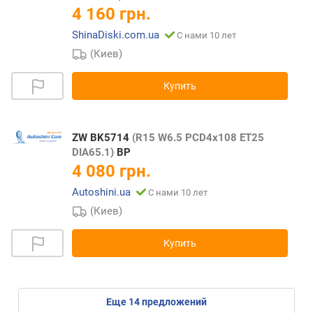
4 160 грн.
ShinaDiski.com.ua
С нами 10 лет
(Киев)
Купить
ZW BK5714
(R15 W6.5 PCD4x108 ET25
DIA65.1)
BP
4 080 грн.
Autoshini.ua
С нами 10 лет
(Киев)
Купить
eще
14
предложений