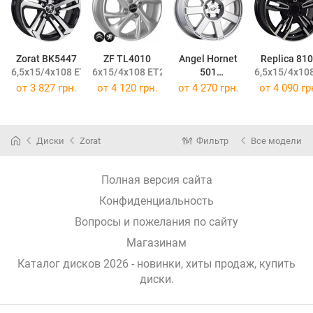
Zorat BK5447
ZF TL4010
Angel Hornet
Replica 81
6,5x15/4x108 ET25 DIA65,1
6x15/4x108 ET23 DIA65,1
501
6,5x15/4x108
6,5x15/4x108 ET25 DIA65,1
от
3 827 грн.
от
4 120 грн.
от
4 270 грн.
от
4 090 гр
Диски
Zorat
Фильтр
Все модели
Полная версия сайта
Конфиденциальность
Вопросы и пожелания по сайту
Магазинам
Каталог дисков 2026 - новинки, хиты продаж,
купить
диски
.