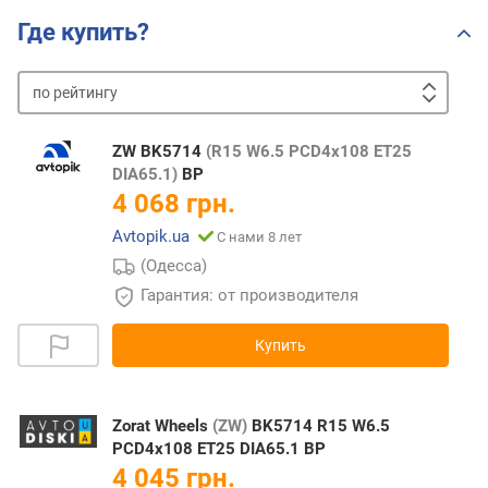
Где купить?
по
рейтингу
от
дешевых
к
ZW BK5714
(R15 W6.5 PCD4x108 ET25
дорогим
от
DIA65.1)
BP
дорогих
4 068 грн.
к
Avtopik.ua
С нами 8 лет
дешевым
(Одесса)
Гарантия: от производителя
Купить
Zorat Wheels
(ZW)
BK5714 R15 W6.5
PCD4x108 ET25 DIA65.1 BP
4 045 грн.