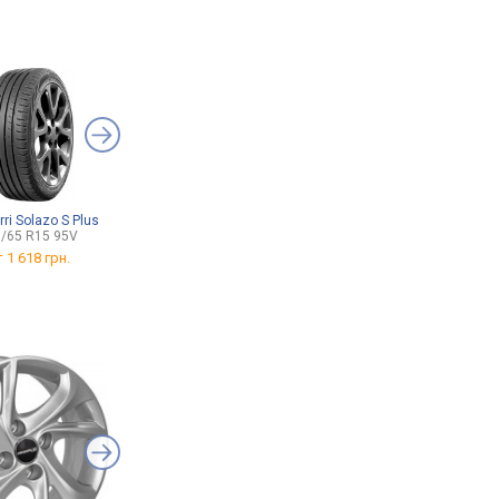
rri Solazo S Plus
Nexen Nblue HD Plus
Nokian Snowproof 2
/65 R15 95V
195/65 R15 91H
195/65 R15 91T
т
1 618 грн.
от
2 184 грн.
от
2 778 грн.