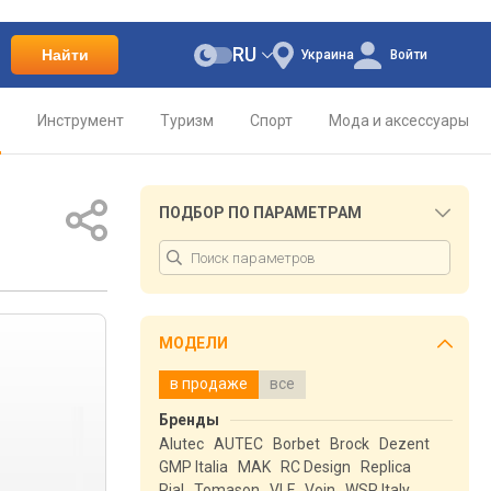
RU
Найти
Украина
Войти
о
Инструмент
Туризм
Спорт
Мода и аксессуары
ПОДБОР ПО ПАРАМЕТРАМ
МОДЕЛИ
в продаже
все
Бренды
Alutec
AUTEC
Borbet
Brock
Dezent
GMP Italia
MAK
RC Design
Replica
Rial
Tomason
VLF
Voin
WSP Italy