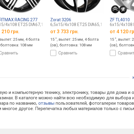
RTMAX RACING 277
Zorat 3206
ZF TL4010
15/4x108 ET25 DIA67,1
6,5x15/4x108 ET25 DIA65,1
6x15/4x108 
 210 грн.
от
3 733 грн.
от
4 120 гр
 вылет: 25 мм, 4 болта
15 ", вылет: 25 мм, 4 болта
15 ", вылет: 
, болтовка: 108 мм
(ов), болтовка: 108 мм
(ов), болтов
сравнить
сравнить
сравни
ую и компьютерную технику, электронику, товары для дома и оф
агазинах. В каталоге можно найти всю необходимую для выбор
овара по названию,
отзывы
пользователей, фотогалереи товаров,
 многое другое. Перепечатка любых материалов только с пись