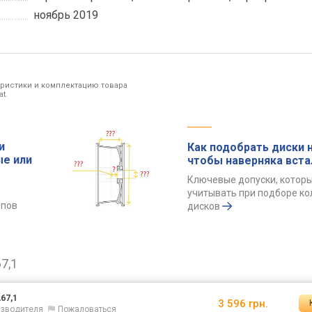
ноябрь 2019
еристики и комплектацию товара
t.
и
Как подобрать диски н
ые или
чтобы наверняка вста
Ключевые допуски, котор
учитывать при подборе к
ипов
дисков
7,1
67,1
3 596 грн.
оизводителя
Пожаловаться