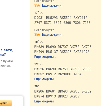
Нет в продаже
356
Еще модели
↓
17"
D9031
BK5293
BK5504
BKY0112
2747
5372
6344
6360
7306
7958
Нет в продаже
356
Еще модели
↓
18"
BK639
BK690
BK707
BK758
BK796
а авто,
BK799
BK5137
BK5396
BK3S1072
ли?
Еще модели
↓
ые нужно
19"
олесных
BK526
BK690
BK758
BK799
BK836
BK852
BK912
BKY0081
4154
Еще модели
↓
20"
BK206
BK601
BK690
BK836
BK852
BK874
BK913
BK923
BK967
Еще модели
↓
Купить