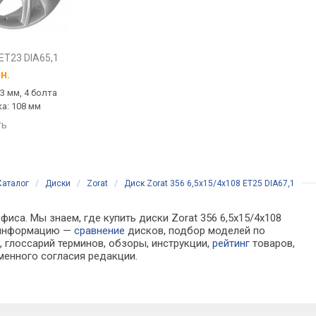
Zorat BK5714
Zorat BK5447
ET23 DIA65,1
6,5x15/4x108 ET25 DIA65,1
6,5x15/4x108 ET25 
н.
от
3 778 грн.
от
3 826 грн.
23 мм, 4 болта
15 ", вылет: 25 мм, 4 болта
15 ", вылет: 25 мм, 4
ка: 108 мм
(ов), болтовка: 108 мм
(ов), болтовка: 108 
ть
сравнить
сравнить
Каталог
/
Диски
/
Zorat
/
Диск Zorat 356 6,5x15/4x108 ET25 DIA67,1
иса. Мы знаем, где купить диски Zorat 356 6,5x15/4x108
а информацию —
сравнение
дисков, подбор моделей по
 глоссарий терминов, обзоры, инструкции,
рейтинг
товаров,
менного согласия редакции.