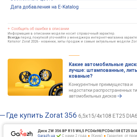
Дата добавления на E-Katalog
Сообщить об ошибке в описании
Информация в описании модели носит справочный характер.
Всегда
перед покупкой уточняйте у менеджера интернет-магазина характ
Каталог Zorat 2026
- новинки, хиты продаж и самые актуальные модели Zora
Какие автомобильные диск
лучше: штампованные, лит
кованые?
Конкурентные преимущества и
недостатки распространенных т
автомобильных дисков
Где купить
Zorat 356
6,5x15/4x108 ET25 DIA6
Диск ZW 356 BP R15 W6,5 PCD4x98/PCD4x108 ET25 DIA
Garazh.ua
С нами 2 года
(Киев)
Гарантия: от пр