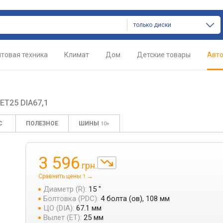
только диски
товая техника
Климат
Дом
Детские товары
Авт
 ET25 DIA67,1
С
ПОЛЕЗНОЕ
ШИНЫ
10+
3 596
грн.
Сравнить цены
→
1
Диаметр (R):
15 "
Болтовка (PDC):
4 болта (ов), 108 мм
ЦО (DIA):
67.1 мм
Вылет (ET):
25 мм