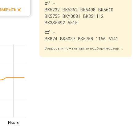
21"
BK5232
BK5362
BK5498
BK5610
ЗАКРЫТЬ
BK5755
BKY0081
BK3S1112
BK3S5492
5515
22"
BK874
BK5037
BK5758
1166
6141
Вопросы и пожелания по подбору модели →
Июль