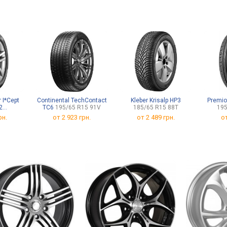
 I*Cept
Continental TechContact
Kleber Krisalp HP3
Premio
2
TC6
195/65 R15 91V
185/65 R15 88T
195
 92T
рн.
от
2 923 грн.
от
2 489 грн.
о