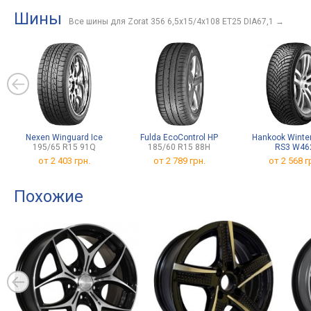
Шины
Все шины для Zorat 356 6,5x15/4x108 ET25 DIA67,1
→
Nexen Winguard Ice
Fulda EcoControl HP
Hankook Winter
195/65 R15 91Q
185/60 R15 88H
RS3 W46
185/65 R15
от
2 403 грн.
от
2 789 грн.
от
2 568 г
Похожие