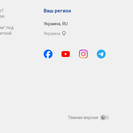
Ваш регион
е?
er.
Украина
,
RU
ии" под
ретной
Украина
Тёмная версия