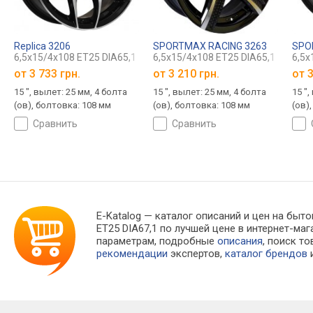
Replica 3206
SPORTMAX RACING 3263
SPO
6,5x15/4x108 ET25 DIA65,1
6,5x15/4x108 ET25 DIA65,1
6,5x
от
3 733 грн.
от
3 210 грн.
от
3
15 ", вылет: 25 мм, 4 болта
15 ", вылет: 25 мм, 4 болта
15 ",
(ов), болтовка: 108 мм
(ов), болтовка: 108 мм
(ов)
сравнить
сравнить
E-Katalog
— каталог описаний и цен на бытов
ET25 DIA67,1 по лучшей цене в интернет-м
параметрам, подробные
описания
, поиск т
рекомендации
экспертов,
каталог брендов
и