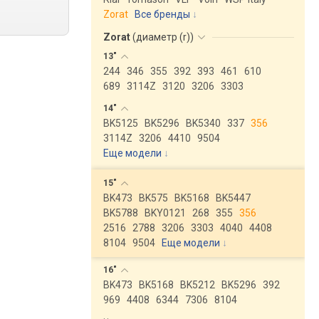
Zorat
Все бренды
Zorat
(
диаметр (r)
)
13"
244
346
355
392
393
461
610
689
3114Z
3120
3206
3303
14"
BK5125
BK5296
BK5340
337
356
3114Z
3206
4410
9504
Еще модели
↓
15"
BK473
BK575
BK5168
BK5447
BK5788
BKY0121
268
355
356
2516
2788
3206
3303
4040
4408
8104
9504
Еще модели
↓
16"
BK473
BK5168
BK5212
BK5296
392
969
4408
6344
7306
8104