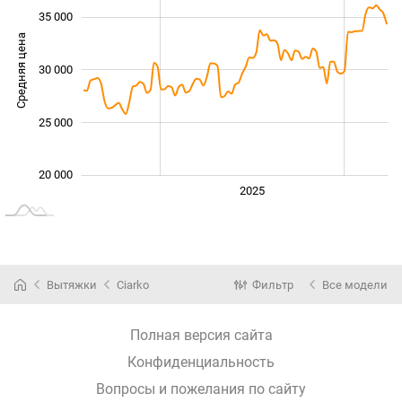
35 000
Средняя цена
30 000
20 000
25 000
20 000
2024
2026
2027
2025
L
Вытяжки
Ciarko
Фильтр
Все модели
Полная версия сайта
Конфиденциальность
Вопросы и пожелания по сайту