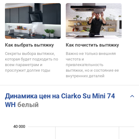
Как выбрать вытяжку
Как почистить вытяжку
Секреты выбора вытяжки,
Важно не только внешняя
которая будет подходить по
чистота и
всем параметрам и
привлекательность
прослужит долгие годы
вытяжки, но и состояние ее
внутренних деталей
Динамика цен на Ciarko Su Mini 74
WH
белый
40 000
 000
 000
 000