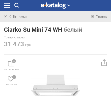
Вытяжки
Фильтр
Искали
раньше
Ciarko Su Mini 74 WH
белый
Товар устарел
31 473
грн.
в сравнение
в список