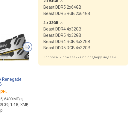
2 x
64GB
Beast DDR5 2x64GB
Beast DDR5 RGB 2x64GB
4 x
32GB
Beast DDR4 4x32GB
Beast DDR5 4x32GB
Beast DDR4 RGB 4x32GB
Beast DDR5 RGB 4x32GB
Вопросы и пожелания по подбору модели →
ry Renegade
Kingston Fury Renegade
Kingston Fury Rene
B
SFYRS/1000G
DDR4 Black 2x16GB
K2-32
KF436C16RB12K2/3
грн.
от
10 649 грн.
от
16 999 грн.
5, 6400 MT/s,
1 TB, M.2, 22x80, PCIe 4.0 4x,
2 х 16GB, DDR4, 3600 
9-39, 1.4 В, XMP,
3D TLC NAND, запись:
тайминги 16-20-20, 1.3
ор
6000 МБ/с, чтение: 7300 МБ/
XMP, CKD, радиатор
с, DRAM буфер, гарантия 5
лет