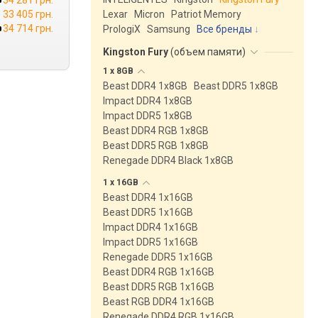
34 281 грн.
33 405 грн.
Lexar
Micron
Patriot Memory
34 714 грн.
PrologiX
Samsung
Все бренды
Kingston Fury
(
объем памяти
)
1 x
8GB
Beast DDR4 1x8GB
Beast DDR5 1x8GB
Impact DDR4 1x8GB
Impact DDR5 1x8GB
Beast DDR4 RGB 1x8GB
Beast DDR5 RGB 1x8GB
Renegade DDR4 Black 1x8GB
1 x
16GB
Beast DDR4 1x16GB
Beast DDR5 1x16GB
Impact DDR4 1x16GB
Impact DDR5 1x16GB
Renegade DDR5 1x16GB
Beast DDR4 RGB 1x16GB
Beast DDR5 RGB 1x16GB
Beast RGB DDR4 1x16GB
Renegade DDR4 RGB 1x16GB