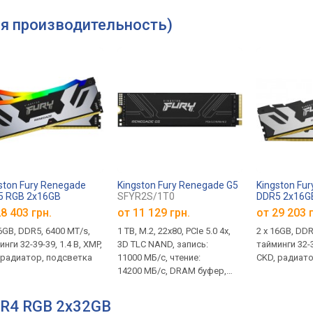
ая производительность)
ston Fury Renegade
Kingston Fury Renegade G5
Kingston Fu
5 RGB 2x16GB
SFYR2S/1T0
DDR5 2x16G
64C32RSAK2-32
KF564C32RS
8 403 грн.
от
11 129 грн.
от
29 203 
16GB, DDR5, 6400 MT/s,
1 TB, M.2, 22x80, PCIe 5.0 4x,
2 х 16GB, DDR
нги 32-39-39, 1.4 В, XMP,
3D TLC NAND, запись:
тайминги 32-3
 радиатор, подсветка
11000 МБ/с, чтение:
CKD, радиат
14200 МБ/с, DRAM буфер,
гарантия 5 лет
DR4 RGB 2x32GB