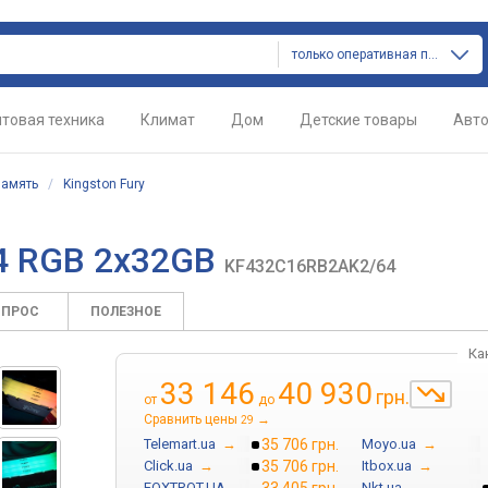
только оперативная память
товая техника
Климат
Дом
Детские товары
Авт
память
/
Kingston Fury
R4 RGB 2x32GB
KF432C16RB2AK2/64
ОПРОС
ПОЛЕЗНОЕ
Ка
33 146
40 930
грн.
от
до
Сравнить цены
→
29
Telemart.ua
→
35 706 грн.
Moyo.ua
→
Click.ua
→
35 706 грн.
Itbox.ua
→
FOXTROT.UA
→
Nkt.ua
→