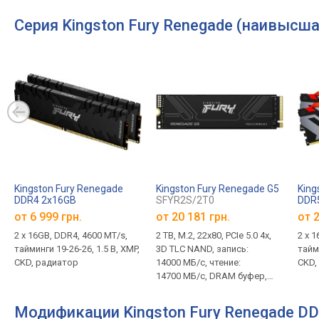
Серия Kingston Fury Renegade (наивысш
Kingston Fury Renegade
Kingston Fury Renegade G5
King
DDR4 2x16GB
SFYR2S/2T0
DDR
KF446C19RB1K2/32
KF5
от
6 999 грн.
от
20 181 грн.
от
2
2 х 16GB, DDR4, 4600 MT/s,
2 TB, M.2, 22x80, PCIe 5.0 4x,
2 х 
тайминги 19-26-26, 1.5 В, XMP,
3D TLC NAND, запись:
тайми
CKD, радиатор
14000 МБ/с, чтение:
CKD,
14700 МБ/с, DRAM буфер,
гарантия 5 лет
Модификации Kingston Fury Renegade D