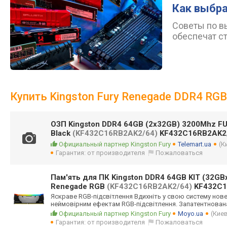
Как выбра
Советы по в
обеспечат с
Купить Kingston Fury Renegade DDR4 RG
ОЗП Kingston DDR4 64GB (2x32GB) 3200Mhz F
Black
(KF432C16RB2AK2/64)
KF432C16RB2AK2
Официальный партнер Kingston Fury
Telemart.ua
(К
Гарантия: от производителя
Пожаловаться
Пам'ять для ПК Kingston DDR4 64GB KIT (32GB
Renegade RGB
(KF432C16RB2AK2/64)
KF432C1
Яскраве RGB-підсвітленн
я Вдихніть у свою систему нов
неймовірним ефектам RGB-підсвітленн
я. Запатентнован
Официальный партнер Kingston Fury
Moyo.ua
(Кие
Гарантия: от производителя
Пожаловаться