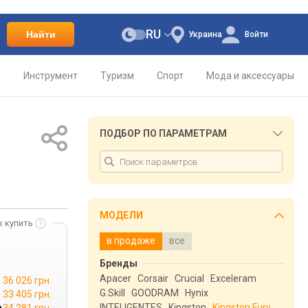
RU
Найти
Украина
Войти
о
Инструмент
Туризм
Спорт
Мода и аксессуары
ПОДБОР ПО ПАРАМЕТРАМ
МОДЕЛИ
к купить
в продаже
все
Бренды
Apacer
Corsair
Crucial
Exceleram
36 026 грн.
G.Skill
GOODRAM
Hynix
33 405 грн.
INTELIGENTES
Kingston
Kingston Fury