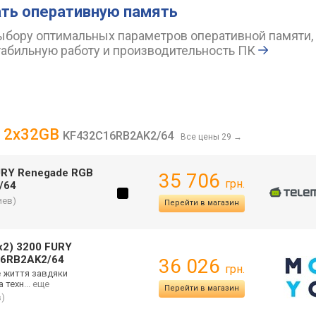
ть оперативную память
ыбору оптимальных параметров оперативной памяти,
табильную работу и производительность ПК
B 2x32GB
KF432C16RB2AK2/64
Все цены 29
→
URY Renegade RGB
35 706
грн.
/64
иев)
Перейти в магазин
x2) 3200 FURY
6RB2AK2/64
36 026
грн.
е життя завдяки
а техн
... еще
Перейти в магазин
в)