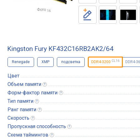
Фото
16
Kingston Fury KF432C16RB2AK2/64
CL16
Renegade
XMP
подсветка
DDR4-3200
DDR4-3
Цвет
Объем
памяти
Форм-фактор
памяти
Тип
памяти
Ранг
памяти
Скорость
Пропускная
способность
Схема
таймингов