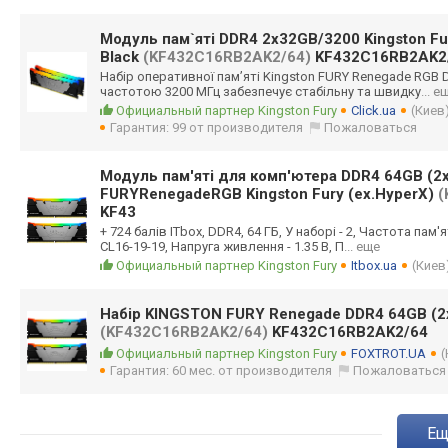
Модуль пам`яті DDR4 2x32GB/3200 Kingston F
Black
(KF432C16RB2AK2/64)
KF432C16RB2AK2
Набір оперативної пам’яті Kingston FURY Renegade RGB D
частотою 3200 МГц забезпечує стабільну та швидку
... е
Официальный партнер Kingston Fury
Click.ua
(Киев
Гарантия: 99 от производителя
Пожаловаться
Модуль пам'яті для комп'ютера DDR4 64GB (2
FURYRenegadeRGB Kingston Fury (ex.HyperX)
(
KF43
+ 724 балів ITbox, DDR4, 64 ГБ, У наборі - 2, Частота пам'ят
CL16-19-19, Напруга живлення - 1.35 В, П
... еще
Официальный партнер Kingston Fury
Itbox.ua
(Киев
Набір KINGSTON FURY Renegade DDR4 64GB (
(KF432C16RB2AK2/64)
KF432C16RB2AK2/64
Официальный партнер Kingston Fury
FOXTROT.UA
(
Гарантия: 60 мес. от производителя
Пожаловаться
e