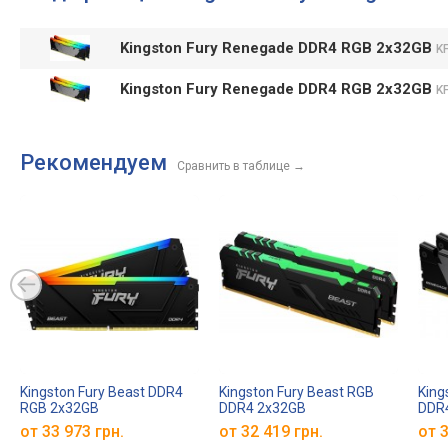
Kingston Fury Renegade DDR4 RGB 2x32GB
K
Kingston Fury Renegade DDR4 RGB 2x32GB
K
Рекомендуем
Сравнить в таблице
→
Kingston Fury Beast DDR4
Kingston Fury Beast RGB
King
RGB 2x32GB
DDR4 2x32GB
DDR4
KF436C18BB2AK2/64
KF432C16BBAK2/64
KF4
от
33 973 грн.
от
32 419 грн.
от
3