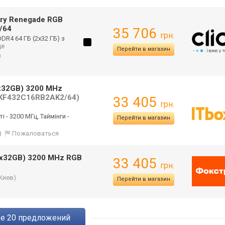
ury Renegade RGB
/64
35 706
грн.
DR4 64 ГБ (2x32 ГБ) з
ще
Перейти в магазин
)
x32GB) 3200 MHz
KF432C16RB2AK2/64)
33 405
грн.
і - 3200 МГц, Таймінги -
Перейти в магазин
)
Пожаловаться
2x32GB) 3200 MHz RGB
33 405
грн.
Киев)
Перейти в магазин
ще
20
предложений