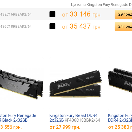
Цены на Kingston Fury Renegade 
33 146
от
грн.
29 пре
F432C16RB2AK2/64
35 437
от
грн.
24 пре
F436C18RB2AK2/64
ston Fury Renegade
Kingston Fury Beast DDR4
Kingston Fu
 Black 2x32GB
2x32GB
KF436C18BBK2/64
DDR4 2x32G
36C18RB2K2/64
KF432C16RB
3 556 грн.
от
27 999 грн.
от
25 380 