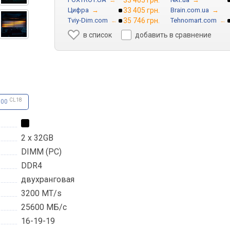
33 405 грн.
Цифра
→
33 405 грн.
Brain.com.ua
→
Tviy-Dim.com
→
35 746 грн.
Tehnomart.com
→
в список
добавить в сравнение
CL18
600
2 x 32GB
DIMM (PC)
DDR4
двухранговая
3200 MT/s
25600 МБ/с
16-19-19