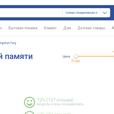
только оперативная память
о
Бытовая техника
Климат
Дом
Детские товары
А
ingston Fury
й памяти
Цена
0 грн.
72% (137 отзыва)
модель очень понравилась