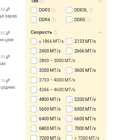
Тип
-32
DDR3
DDR3L
 це зараз
DDR4
DDR5
Скорость
/32
ні ціни
≤ 1866 MT/s
2133 MT/s
2400 MT/s
2666 MT/s
-32
2800 – 3000 MT/s
ках
3200 MT/s
3600 MT/s
3733 – 4000 MT/s
/16
 рідних
4266 – 4600 MT/s
4800 MT/s
5200 MT/s
5600 MT/s
6000 MT/s
6400 MT/s
6600 MT/s
6800 MT/s
7000 MT/s
7200 MT/s
> 7200 MT/s