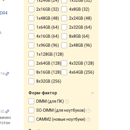
1x24GB (24)
1x32GB (32)
2x16GB (32)
4x8GB (32)
DDR4
Kingston Fury Beast DDR4
Kingston Fury Impact DD
2x16GB
1x8GB
1x48GB (48)
2x24GB (48)
от 11 499 грн.
от 2 650 грн.
1x64GB (64)
2x32GB (64)
,
2 х 16GB, DDR4-2666 - 3600 MT/s,
1 x 8GB, DDR4-2666 - 3200 
4x16GB (64)
8x8GB (64)
10 / 12 нс, 16-18-18 - 18-22-22, 1.2
11.25 / 12.5 нс, 15-17-17 / 2
/ 1.35 В
22, 1.2 В
1x96GB (96)
2x48GB (96)
1x128GB (128)
2x64GB (128)
4x32GB (128)
8x16GB (128)
4x64GB (256)
/16
8x32GB (256)
Форм-фактор
DIMM (для ПК)
SO-DIMM (для ноутбуков)
-32
овинен
CAMM2 (новые ноутбуки)
нгстон