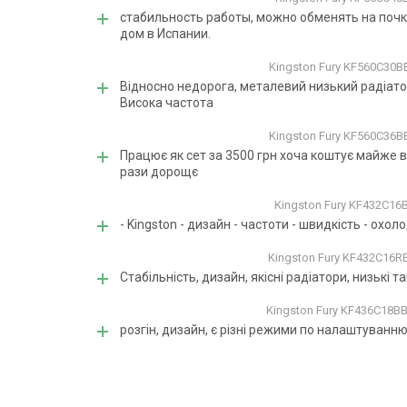
стабильность работы, можно обменять на почк
дом в Испании.
Kingston Fury KF560C30
Відносно недорога, металевий низький радіато
Висока частота
Kingston Fury KF560C36
Працює як сет за 3500 грн хоча коштує майже в
рази дорощє
Kingston Fury KF432C1
- Kingston - дизайн - частоти - швидкість - охо
Kingston Fury KF432C16
Стабільність, дизайн, якісні радіатори, низькі та
Kingston Fury KF436C18B
розгін, дизайн, є різні режими по налаштуванню 