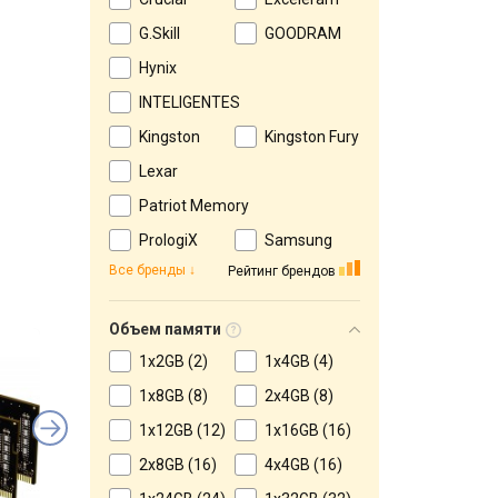
G.Skill
GOODRAM
Hynix
INTELIGENTES
Kingston
Kingston Fury
Lexar
Patriot Memory
PrologiX
Samsung
Все бренды
Рейтинг брендов
Объем памяти
1x2GB (2)
1x4GB (4)
1x8GB (8)
2x4GB (8)
1x12GB (12)
1x16GB (16)
2x8GB (16)
4x4GB (16)