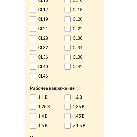
CL15
CL16
CL17
CL18
CL19
CL20
CL21
CL22
CL28
CL30
CL32
CL34
CL36
CL38
CL40
CL42
CL46
Рабочее напряжение
1.1 В
1.2 В
1.25 В
1.35 В
1.4 В
1.45 В
1.5 В
> 1.5 В