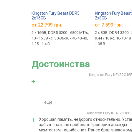
Kingston Fury Beast DDR5
Kingston Fury Beas
2x16GB
2x8GB
от 22 799 грн.
от 7 599 грн.
2 х 16GB, DDR5-5200 - 6800 MT/s,
2 x 8GB, DDR4-3200 -
10 - 15.38 нс, 30-36-36 - 40-40-40,
9.44 / 10 нс, 16-18-18 
1.25 - 1.4 В
1.35 В
Достоинства
Kingston Fury KF432C1
еще→
Kingston Fury KF432C16
Хорошая память, недорого относительно. Уста
забыл. Гнать не пробовал. Проверил дважды
мемтестом - ошибок нет. Ранее брал знакомом