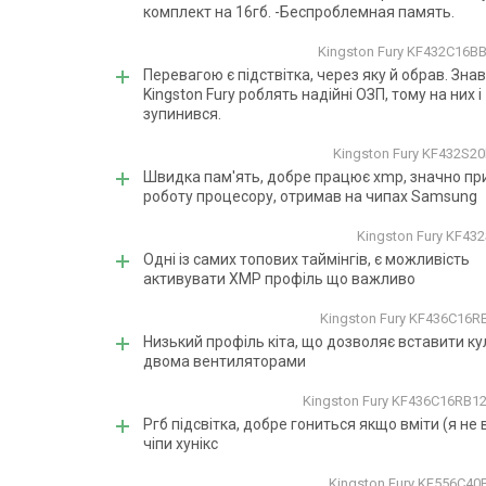
комплект на 16гб. -Беспроблемная память.
Kingston Fury KF432C16B
Перевагою є підствітка, через яку й обрав. Знав
Kingston Fury роблять надійні ОЗП, тому на них і
зупинився.
Kingston Fury KF432S2
Швидка пам'ять, добре працює xmp, значно п
роботу процесору, отримав на чипах Samsung
Kingston Fury KF43
Одні із самих топових таймінгів, є можливість
активувати XMP профіль що важливо
Kingston Fury KF436C16
Низький профіль кіта, що дозволяє вставити кул
двома вентиляторами
Kingston Fury KF436C16RB1
Ргб підсвітка, добре гониться якщо вміти (я не 
чіпи хунікс
Kingston Fury KF556C4