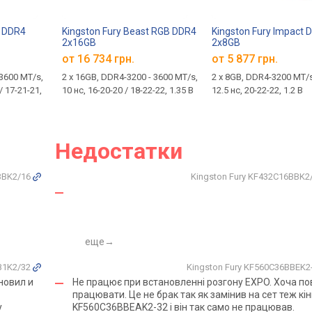
t DDR4
Kingston Fury Beast RGB DDR4
Kingston Fury Impact 
2x16GB
2x8GB
от 16 734 грн.
от 5 877 грн.
 3600 MT/s,
2 х 16GB, DDR4-3200 - 3600 MT/s,
2 x 8GB, DDR4-3200 MT/s
/ 17-21-21,
10 нс, 16-20-20 / 18-22-22, 1.35 В
12.5 нс, 20-22-22, 1.2 В
Недостатки
6BBK2/16
Kingston Fury KF432C16BBK2
еще→
BB1K2/32
Kingston Fury KF560C36BBEK2
новил и
Не працює при встановленні розгону EXPO. Хоча п
працювати. Це не брак так як замінив на сет теж кі
у
KF560C36BBEAK2-32 і він так само не працював.