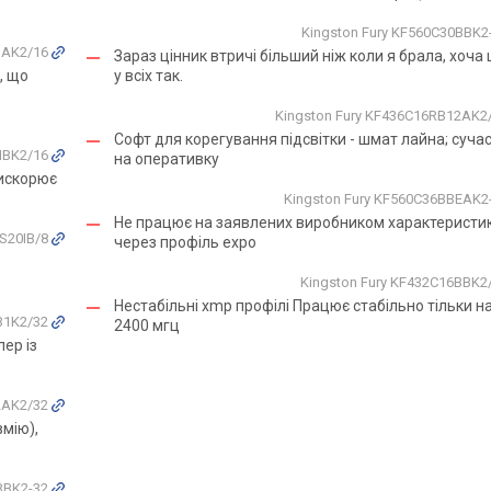
Kingston Fury KF560C30BBK2
BAK2/16
Зараз цінник втричі більший ніж коли я брала, хоча
, що
у всіх так.
Kingston Fury KF436C16RB12AK2
Софт для корегування підсвітки - шмат лайна; сучас
0IBK2/16
на оперативку
рискорює
Kingston Fury KF560C36BBEAK2
Не працює на заявлених виробником характеристи
2S20IB/8
через профіль expo
Kingston Fury KF432C16BBK2
Нестабільні xmp профілі Працює стабільно тільки на
RB1K2/32
2400 мгц
ер із
2AK2/32
вмію),
0BBK2-32