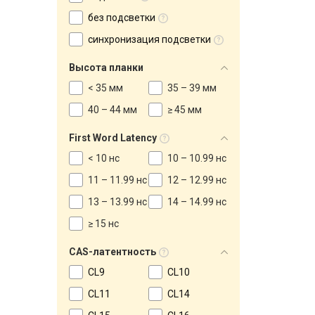
без подсветки
синхронизация подсветки
Высота планки
< 35 мм
35 – 39 мм
40 – 44 мм
≥ 45 мм
First Word Latency
< 10 нс
10 – 10.99 нс
11 – 11.99 нс
12 – 12.99 нс
13 – 13.99 нс
14 – 14.99 нс
≥ 15 нс
CAS-латентность
CL9
CL10
CL11
CL14