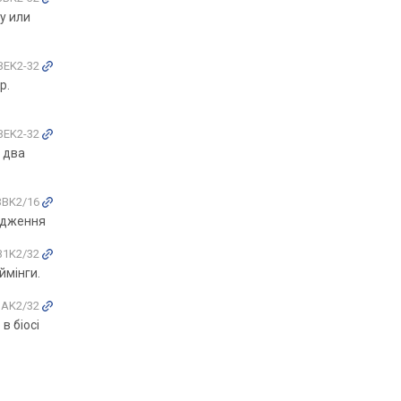
у или
BBEK2-32
р.
BBEK2-32
 два
6BBK2/16
лодження
RB1K2/32
ймінги.
BAK2/32
в біосі