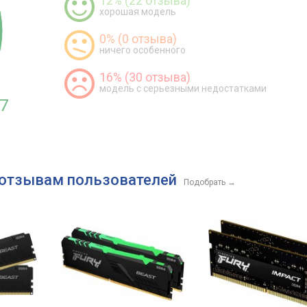
12% (22 отзыва)
хорошая модель
0% (0 отзыва)
ничего особенного
16% (30 отзыва)
модель с серьезными недостатками
7
 отзывам пользователей
Подобрать
→