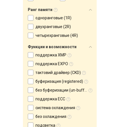
Ранг памяти
одноранговые (1R)
двухранговые (2R)
четырехранговые (4R)
Функции и возможности
поддержка XMP
поддержка EXPO
тактовий драйвер (CKD)
буферизация (registered)
без буферизации (un-buffered)
поддержка ECC
система охлаждения
без охлаждения
подсветка