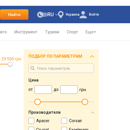
RU
Найти
Украина
Войти
вто
Инструмент
Туризм
Спорт
Еще+
ПОДБОР ПО ПАРАМЕТРАМ
> 29 500 грн.
Цена
от
до
грн.
Производители
Apacer
Corsair
Crucial
Exceleram