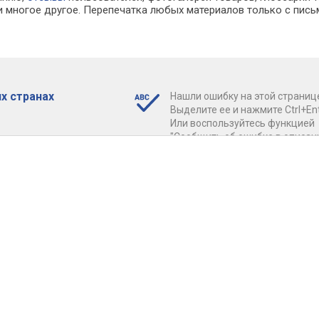
 многое другое. Перепечатка любых материалов только с пись
х странах
Нашли ошибку на этой страниц
Выделите ее и нажмите Ctrl+Ent
Или воспользуйтесь функцией
"Сообщить об ошибке в описан
ания
таблицей с параметрами конк
модели.