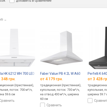
исок
добавить в сравнение
lli
→
la HK 6212 WH 700 LED
Faber Value PB 4 2L W A60
Perfelli K 6
 348 грн.
от 4 179 грн.
от 3 428 гр
иционная (пристенная),
традиционная (пристенная),
традиционная
льная, поток: 700 м³/ч,
купольная, поток: 730 м³/ч,
купольная, по
на 59.6 см
на отвод 430 м³/ч, ширина
ширина 59.7 
60 см
сравнить
сравни
сравнить