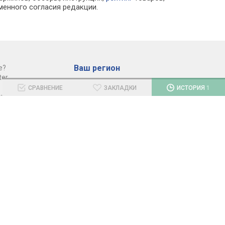
менного согласия редакции.
Ваш регион
е?
er.
СРАВНЕНИЕ
ЗАКЛАДКИ
ИСТОРИЯ
1
Украина
,
RU
ии" под
ретной
Украина