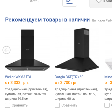
в сп
Фото
9
Рекомендуем товары в наличии
Вытяжки Perfe
Weilor WK 63 FBL
Borgio BKF(TR) 60
Mino
от 3 333 грн.
от 3 700 грн.
от 3
традиционная (пристенная),
традиционная (пристенная),
трад
купольная, поток: 700 м³/ч,
купольная, поток: 850 м³/ч,
купо
ширина 59.5 см
ширина 60 см
шири
сравнить
сравнить