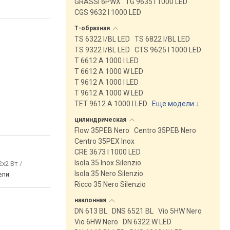
GRASSI 6PWX
TG 9635 I 1000 LED
CGS 9632 I 1000 LED
Т-образная
TS 6322 I/BL LED
TS 6822 I/BL LED
TS 9322 I/BL LED
CTS 9625 I 1000 LED
T 6612 A 1000 I LED
T 6612 A 1000 W LED
T 9612 A 1000 I LED
T 9612 A 1000 W LED
TET 9612 A 1000 I LED
Еще модели
↓
цилиндрическая
Flow 35PEB Nero
Centro 35PEB Nero
Centro 35PEX Inox
CRE 3673 I 1000 LED
Isola 35 Inox Silenzio
2x2 Вт /
Isola 35 Nero Silenzio
ели
Ricco 35 Nero Silenzio
наклонная
DN 613 BL
DNS 6521 BL
Vio 5HW Nero
Vio 6HW Nero
DN 6322 W LED