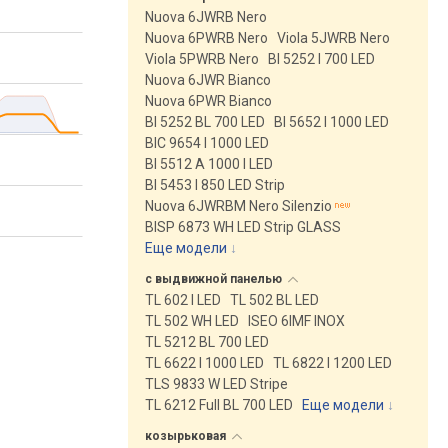
Nuova 6JWRB Nero
Nuova 6PWRB Nero
Viola 5JWRB Nero
Viola 5PWRB Nero
BI 5252 I 700 LED
Nuova 6JWR Bianco
Nuova 6PWR Bianco
BI 5252 BL 700 LED
BI 5652 I 1000 LED
BIC 9654 I 1000 LED
BI 5512 A 1000 I LED
BI 5453 I 850 LED Strip
Nuova 6JWRBM Nero Silenzio
BISP 6873 WH LED Strip GLASS
Еще модели
↓
с выдвижной
панелью
TL 602 I LED
TL 502 BL LED
TL 502 WH LED
ISEO 6IMF INOX
TL 5212 BL 700 LED
TL 6622 I 1000 LED
TL 6822 I 1200 LED
TLS 9833 W LED Stripe
TL 6212 Full BL 700 LED
Еще модели
↓
козырьковая