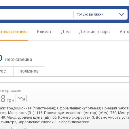
только вытяжки
товая техника
Климат
Дом
Детские товары
Авт
ED
нержавейка
РОС
ПОЛЕЗНОЕ
я в продаже
48
грн.
таж: традиционная (пристенная); Оформление: купольная; Принцип работ
ция; Мощность (Вт): 115; Производительность (мотор) (м³/ч): 750; Мин. 
 49; Макс. уровень шума (дБ): 66; Кол-во скоростей: 3; Возможность уст
 фильтра; Управление: кнопочные переключатели