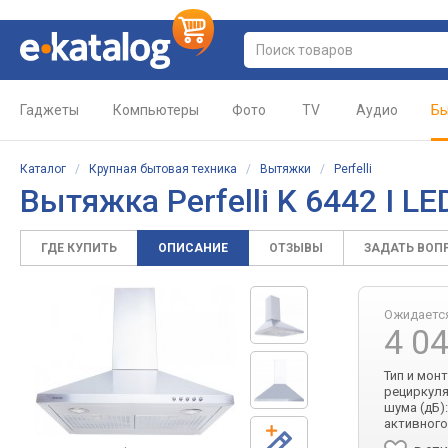
Гаджеты
Компьютеры
Фото
TV
Аудио
Бы
Каталог
/
Крупная бытовая техника
/
Вытяжки
/
Perfelli
Вытяжка Perfelli K 6442 I L
ГДЕ КУПИТЬ
ОПИСАНИЕ
ОТЗЫВЫ
ЗАДАТЬ ВОП
Ожидаетс
4 0
Тип и мон
рециркуля
шума (дБ):
активного