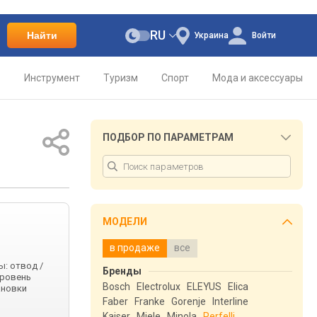
RU
Найти
Украина
Войти
о
Инструмент
Туризм
Спорт
Мода и аксессуары
ПОДБОР ПО ПАРАМЕТРАМ
МОДЕЛИ
в продаже
все
ы: отвод /
Бренды
уровень
Bosch
Electrolux
ELEYUS
Elica
ановки
Faber
Franke
Gorenje
Interline
Kaiser
Miele
Minola
Perfelli