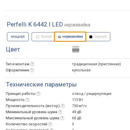
Perfelli K 6442 I LED
нержавейка
мощная
белый
нержавейка
черный
Цвет
Тип и
монтаж
традиционная (пристенная)
Оформление
купольная
Технические параметры
Принцип
работы
отвод / рециркуляция
Мощность
115 Вт
Производительность
(мотор)
750 м³/ч
Минимальный уровень
шума
49 дБ
Максимальный уровень
шума
66 дБ
Количество
скоростей
3