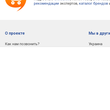
рекомендации
экспертов,
каталог брендов
и
О проекте
Мы в други
Как нам позвонить?
Украина
Размещение прайс-листов
Великобрит
Магазинам
США
Конфиденциальность
Польша
Вопросы и пожелания по сайту
Казахстан
Помочь проекту
Подключить Premium
ID