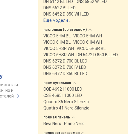
DN 6142 BL LED
DNS 6862 W LED
DNS 6622 BL LED
DNS 6452 D 850 WH LED
Еще модели
↓
наклонная (со
стеклом)
VICCO 5HM BL
VICCO 5HM WH
VICCO 6HM BL
VICCO 6HM WH
VICCO 5HSR WH
VICCO 6HSR BL
VICCO 6HSR WH
DN 6472 D 850 BL LED
DNS 6272 D 700 BL LED
DNS 6272 D 700 IV LED
DNS 6472 D 850 BL LED
у
прямоугольная
чистота и
CQE 4692 I 1000 LED
и, но и
CSE 4685 I 1000 LED
деталей
Quadro 36 Nero Silenzio
Quattro 41 Nero Silenzio
прямая
панель
Riva Nero
Piano Nero
полновстраиваемая