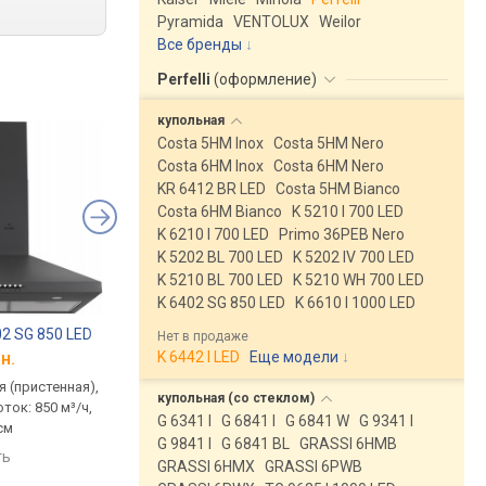
Pyramida
VENTOLUX
Weilor
Все бренды
Perfelli
(
оформление
)
купольная
Costa 5HM Inox
Costa 5HM Nero
Costa 6HM Inox
Costa 6HM Nero
KR 6412 BR LED
Costa 5HM Bianco
Costa 6HM Bianco
K 5210 I 700 LED
K 6210 I 700 LED
Primo 36PEB Nero
K 5202 BL 700 LED
K 5202 IV 700 LED
K 5210 BL 700 LED
K 5210 WH 700 LED
K 6402 SG 850 LED
K 6610 I 1000 LED
402 SG 850 LED
Perfelli K 6402 WH 850 LED
Shivaki ART 0760 PR
Нет в продаже
K 6442 I LED
Еще модели
↓
н.
от 3 016 грн.
от 4 385 грн.
 (пристенная),
традиционная (пристенная),
традиционная (прист
купольная (со
стеклом)
ток: 850 м³/ч,
купольная, поток: 850 м³/ч,
купольная, поток: 700
G 6341 I
G 6841 I
G 6841 W
G 9341 I
см
ширина 59.7 см
ширина 60 см
G 9841 I
G 6841 BL
GRASSI 6HMB
ть
сравнить
сравнить
GRASSI 6HMX
GRASSI 6PWB