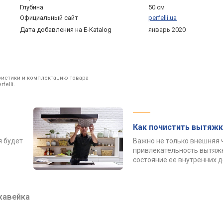
Глубина
50 см
Официальный сайт
perfelli.ua
Дата добавления на E-Katalog
январь 2020
ристики и комплектацию товара
felli.
Как почистить вытяжк
я будет
Важно не только внешняя 
привлекательность вытяжк
состояние ее внутренних 
жавейка