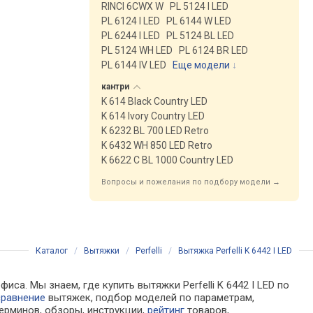
RINCI 6CWX W
PL 5124 I LED
PL 6124 I LED
PL 6144 W LED
PL 6244 I LED
PL 5124 BL LED
PL 5124 WH LED
PL 6124 BR LED
PL 6144 IV LED
Еще модели
↓
кантри
K 614 Black Country LED
K 614 Ivory Country LED
K 6232 BL 700 LED Retro
K 6432 WH 850 LED Retro
K 6622 C BL 1000 Country LED
Вопросы и пожелания по подбору модели →
Каталог
/
Вытяжки
/
Perfelli
/
Вытяжка Perfelli K 6442 I LED
са. Мы знаем, где купить вытяжки Perfelli K 6442 I LED по
сравнение
вытяжек, подбор моделей по параметрам,
ерминов, обзоры, инструкции,
рейтинг
товаров,