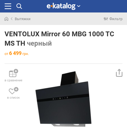
Вытяжки
Фильтр
Искали
раньше
VENTOLUX Mirror 60 MBG 1000 TC
MS TH
черный
6 499
от
грн.
в сравнение
в список