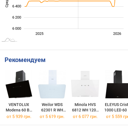
6 400
6 200
6 000
Янв. 2025
Июль
2027
2025
2026
L
Рекомендуем
VENTOLUX
Weilor WDS
Minola HVS
ELEYUS Crist
Modena 60 BG
62301 R WH
6812 WH 1200
1000 LED 60
950 TC MS
1000 LED
LED
от 5 939 грн.
от 5 619 грн.
от 6 077 грн.
от 5 559 гр