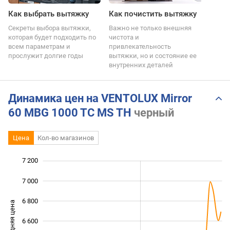
Как выбрать вытяжку
Как почистить вытяжку
Секреты выбора вытяжки,
Важно не только внешняя
которая будет подходить по
чистота и
всем параметрам и
привлекательность
прослужит долгие годы
вытяжки, но и состояние ее
внутренних деталей
Динамика цен на VENTOLUX Mirror
60 MBG 1000 TC MS TH
черный
Цена
Кол-во магазинов
7 200
 600
 800
 400
7 000
6 800
Средняя цена
6 600
6 000