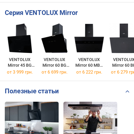
Серия VENTOLUX Mirror
VENTOLUX
VENTOLUX
VENTOLUX
VENTOLU
Mirror 45 BG
Mirror 60 BG
Mirror 60 MBG
Mirror 60 B
700 PB
1000 TC MS
1000 TC MS
800 TC
от 3 999 грн.
от 6 699 грн.
от 6 222 грн.
от 6 279 гр
Полезные статьи