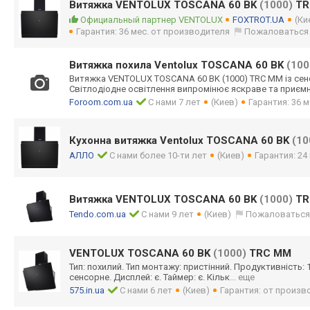
Витяжка VENTOLUX TOSCANA 60 BK
(1000)
TR
Официальный партнер VENTOLUX
FOXTROT.UA
(Ки
Гарантия: 36 мес. от производителя
Пожаловаться
Витяжка похила Ventolux TOSCANA 60 BK
(100
Витяжка VENTOLUX TOSCANA 60 BK (1000) TRC MM із се
Світлодіодне освітлення випромінює яскраве та приємн
Foroom.com.ua
С нами 7 лет
(Киев)
Гарантия: 36 м
Кухонна витяжка Ventolux TOSCANA 60 BK
(10
АЛЛО
С нами более 10-ти лет
(Киев)
Гарантия: 24
Витяжка VENTOLUX TOSCANA 60 BK
(1000)
TR
Tendo.com.ua
С нами 9 лет
(Киев)
Пожаловатьс
VENTOLUX TOSCANA 60 BK
(1000)
TRC MM
Тип: похилий. Тип монтажу: пристінний. Продуктивність: 1
сенсорне. Дисплей: є. Таймер: є. Кільк
... еще
575.in.ua
С нами 6 лет
(Киев)
Гарантия: от произв