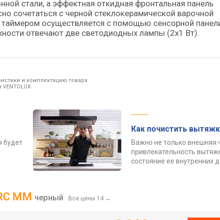
нной стали, а эффектная откидная фронтальная панель
асно сочетаться с черной стеклокерамической варочной
е таймером осуществляется с помощью сенсорной панел
ности отвечают две светодиодных лампы (2х1 Вт).
ристики и комплектацию товара
и VENTOLUX.
Как почистить вытяжк
я будет
Важно не только внешняя 
привлекательность вытяжк
состояние ее внутренних 
TRC MM
черный
Все цены 14
→