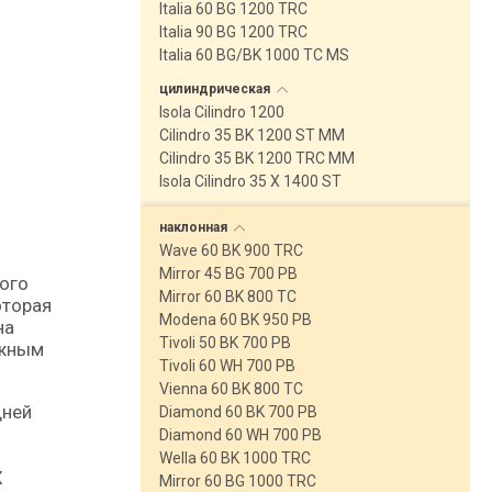
Italia 60 BG 1200 TRC
Italia 90 BG 1200 TRC
Italia 60 BG/BK 1000 TC MS
цилиндрическая
Isola Cilindro 1200
Cilindro 35 BK 1200 ST MM
Cilindro 35 BK 1200 TRC MM
Isola Cilindro 35 X 1400 ST
наклонная
Wave 60 BK 900 TRC
Mirror 45 BG 700 PB
Mirror 60 BK 800 TC
оторая
Modena 60 BK 950 PB
на
Tivoli 50 BK 700 PB
ежным
Tivoli 60 WH 700 PB
Vienna 60 BK 800 TC
дней
Diamond 60 BK 700 PB
Diamond 60 WH 700 PB
Wella 60 BK 1000 TRC
X
Mirror 60 BG 1000 TRC