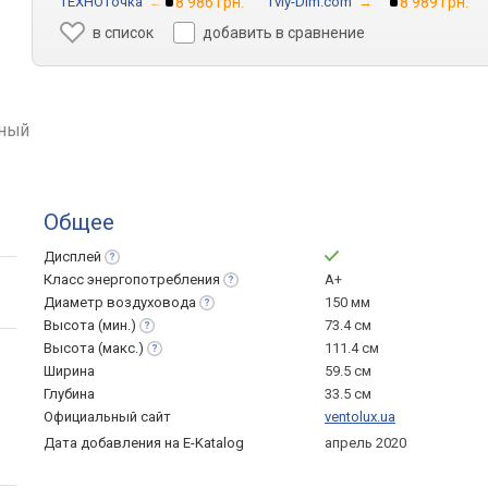
ТЕХНОточка
→
8 986 грн.
Tviy-Dim.com
→
8 989 грн.
в список
добавить в сравнение
ный
Общее
Дисплей
Класс
энергопотребления
A+
Диаметр
воздуховода
150 мм
Высота
(мин.)
73.4 см
Высота
(макс.)
111.4 см
Ширина
59.5 см
Глубина
33.5 см
Официальный сайт
ventolux.ua
Дата добавления на E-Katalog
апрель 2020