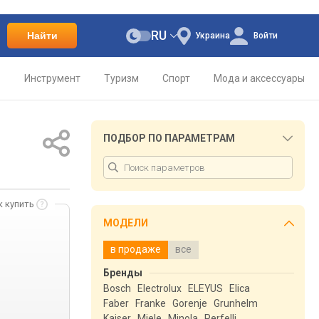
RU
Найти
Украина
Войти
о
Инструмент
Туризм
Спорт
Мода и аксессуары
ПОДБОР ПО ПАРАМЕТРАМ
к купить
МОДЕЛИ
в продаже
все
Бренды
Bosch
Electrolux
ELEYUS
Elica
Faber
Franke
Gorenje
Grunhelm
Kaiser
Miele
Minola
Perfelli