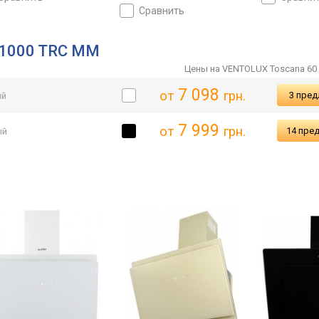
сравнить
 1000 TRC MM
Цены на VENTOLUX Toscana 60
7 098
от
грн.
3 пре
ый
7 999
от
грн.
14 пре
ый