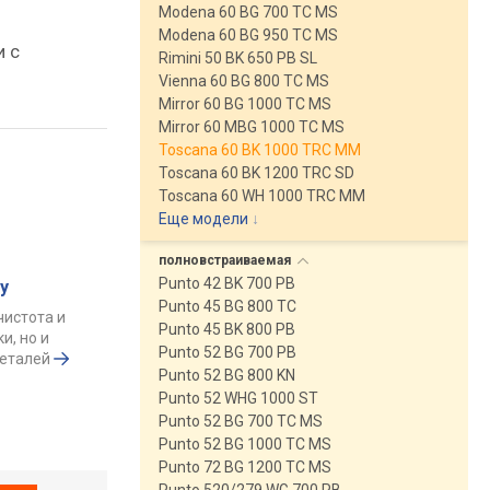
Modena 60 BG 700 TC MS
Modena 60 BG 950 TC MS
и с
Rimini 50 BK 650 PB SL
Vienna 60 BG 800 TC MS
Mirror 60 BG 1000 TC MS
Mirror 60 MBG 1000 TC MS
Toscana 60 BK 1000 TRC MM
Toscana 60 BK 1200 TRC SD
Toscana 60 WH 1000 TRC MM
Еще модели
↓
полновстраиваемая
Punto 42 BK 700 PB
у
Punto 45 BG 800 TC
чистота и
Punto 45 BK 800 PB
и, но и
Punto 52 BG 700 PB
деталей
Punto 52 BG 800 KN
Punto 52 WHG 1000 ST
Punto 52 BG 700 TC MS
Punto 52 BG 1000 TC MS
Punto 72 BG 1200 TC MS