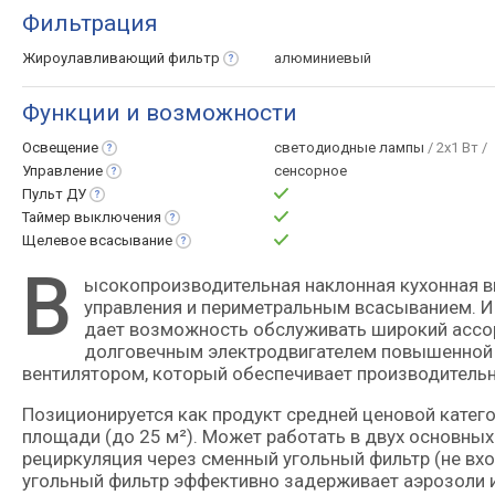
Фильтрация
Жироулавливающий
фильтр
алюминиевый
Функции и возможности
Освещение
светодиодные лампы
/ 2x1 Вт /
Управление
сенсорное
Пульт
ДУ
Таймер
выключения
Щелевое
всасывание
В
ысокопроизводительная наклонная кухонная вытяжка с сенсорным управлением, пультом дистанционного
управления и периметральным всасыванием. И
дает возможность обслуживать широкий ассор
долговечным электродвигателем повышенной
вентилятором, который обеспечивает производительн
Позиционируется как продукт средней ценовой катег
площади (до 25 м²). Может работать в двух основны
рециркуляция через сменный угольный фильтр (не вхо
угольный фильтр эффективно задерживает аэрозоли 