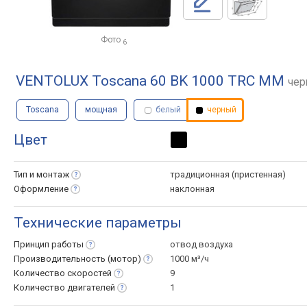
Фото
6
VENTOLUX Toscana 60 BK 1000 TRC MM
чер
Toscana
мощная
белый
черный
Цвет
Тип и
монтаж
традиционная (пристенная)
Оформление
наклонная
Технические параметры
Принцип
работы
отвод воздуха
Производительность
(мотор)
1000 м³/ч
Количество
скоростей
9
Количество
двигателей
1