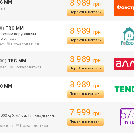
8 989
C MM
грн.
ев)
Перейти в магазин
0)
TRC MM
8 989
грн.
нсорним керуванням.
е с
... еще
Перейти в магазин
ес.
Пожаловаться
8 989
грн.
00)
TRC MM
 мес.
Пожаловаться
Перейти в магазин
8 989
грн.
C MM
я
Перейти в магазин
7 999
грн.
000 куб. м/год. Тип керування:
Перейти в магазин
одителя
Пожаловаться