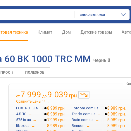
только вытяжки
товая техника
Климат
Дом
Детские товары
Авт
a 60 BK 1000 TRC MM
черный
ОПРОС
ПОЛЕЗНОЕ
1
Ка
7 999
9 039
грн.
от
до
Сравнить цены
→
14
FOXTROT.UA
→
8 989 грн.
Foroom.com.ua
→
8 989 грн.
АЛЛО
→
8 989 грн.
Tendo.com.ua
→
8 989 грн.
575.in.ua
→
7 999 грн.
Brain.com.ua
→
8 989 грн.
Itbox.ua
→
8 989 грн.
Венкон
→
8 989 грн.