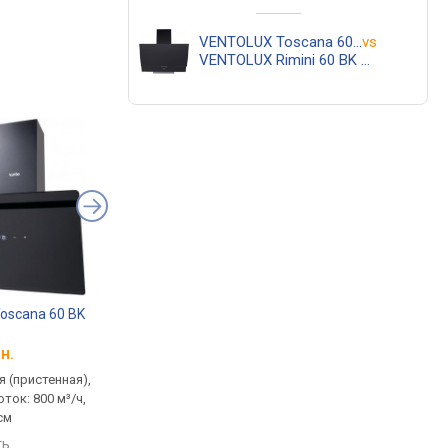
VENTOLUX Toscana 60 BK 1000 TRC MM
vs
VENTOLUX Rimini 60 BK 450 PB
oscana 60 BK
VENTOLUX Toscana 90 BK
1000 TRC MM
н.
от 8 998 грн.
 (пристенная),
традиционная (пристенная),
ток: 800 м³/ч,
наклонная, поток: 1000 м³/ч,
см
ширина 90 см
ть
сравнить