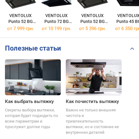
VENTOLUX
VENTOLUX
VENTOLUX
VENTOLU
Punto 52 BG
Punto 72 BG
Punto 52 BG
Punto 45 B
1000 TC MS
1200 TC MS
700 TC MS
800 TC
от 7 999 грн.
от 10 199 грн.
от 5 396 грн.
от 6 350 гр
Полезные статьи
Как выбрать вытяжку
Как почистить вытяжку
Секреты выбора вытяжки,
Важно не только внешняя
которая будет подходить по
чистота и
всем параметрам и
привлекательность
прослужит долгие годы
вытяжки, но и состояние ее
внутренних деталей