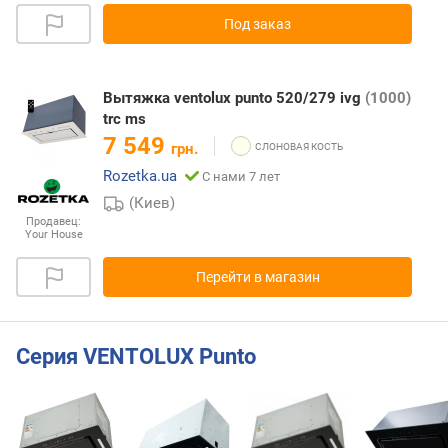
Под заказ
Вытяжка ventolux punto 520/279 ivg
(1000)
trc ms
7 549
грн.
Rozetka.ua
С нами 7 лет
(Киев)
Продавец:
Your House
Перейти в магазин
Серия VENTOLUX Punto