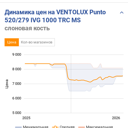
Динамика цен на VENTOLUX Punto
520/279 IVG 1000 TRC MS
слоновая кость
Цена
Кол-во магазинов
 000
 500
 500
 500
 000
 000
9 000
8 000
Цена
7 000
5 500
6 000
5 000
Янв. 2025
Июль
2027
2025
2026
L
Минимальная
Средняя
Максимальная