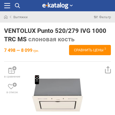
Вытяжки
Фильтр
Искали
раньше
VENTOLUX Punto 520/279 IVG 1000
TRC MS
слоновая кость
3
7 498 — 8 099
СРАВНИТЬ ЦЕНЫ
грн.
в сравнение
в список