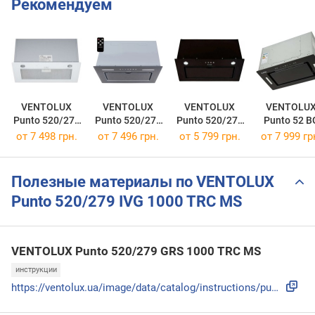
Рекомендуем
VENTOLUX
VENTOLUX
VENTOLUX
VENTOLU
Punto 520/279
Punto 520/279
Punto 520/279
Punto 52 B
WG 1000 TRC
GRS 1000 TRC
BGG 1000 TRC
1000 TC M
от 7 498 грн.
от 7 496 грн.
от 5 799 грн.
от 7 999 гр
MS
Полезные материалы по VENTOLUX
Punto 520/279 IVG 1000 TRC MS
VENTOLUX Punto 520/279 GRS 1000 TRC MS
инструкции
https://ventolux.ua/image/data/catalog/instructions/punto_5...