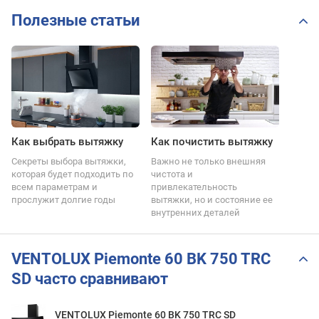
Полезные статьи
Как выбрать вытяжку
Как почистить вытяжку
Секреты выбора вытяжки,
Важно не только внешняя
которая будет подходить по
чистота и
всем параметрам и
привлекательность
прослужит долгие годы
вытяжки, но и состояние ее
внутренних деталей
VENTOLUX Piemonte 60 BK 750 TRC
SD часто сравнивают
VENTOLUX Piemonte 60 BK 750 TRC SD