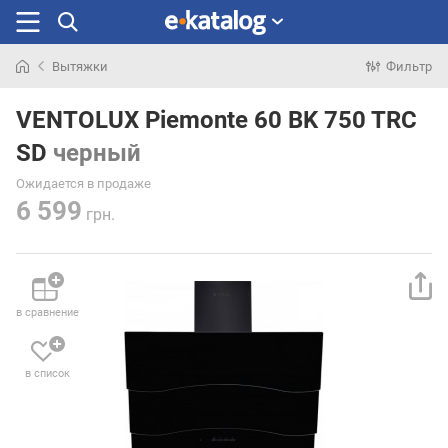
Вытяжки
Фильтр
Искали
раньше
VENTOLUX Piemonte 60 BK 750 TRC
SD
черный
Ожидается в продаже
6 599
грн.
в сравнение
в список