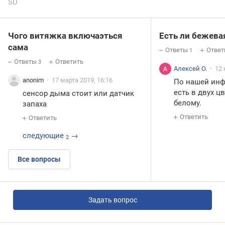
SD
Чого витяжка включаэться
Есть ли бежева
сама
Ответы
Ответ
1
Ответы
Ответить
3
Алексей О.
12 
anonim
17 марта 2019, 16:16
По нашей ин
есть в двух ц
сенсор дыма стоит или датчик
белому.
запаха
Ответить
Ответить
следующие
→
2
Все вопросы
Задать вопрос