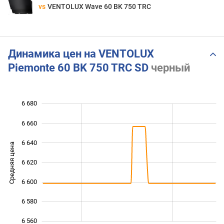
vs
VENTOLUX Wave 60 BK 750 TRC
Динамика цен на VENTOLUX
Piemonte 60 BK 750 TRC SD
черный
6 680
 520
 540
 700
6 660
6 640
Средняя цена
6 620
6 560
6 600
6 580
6 560