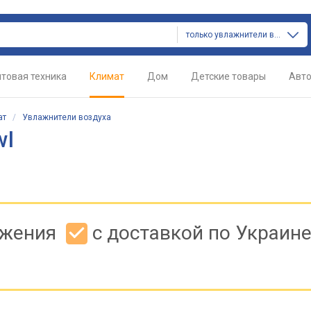
только увлажнители воздуха
товая техника
Климат
Дом
Детские товары
Авт
ат
/
Увлажнители воздуха
wl
ожения
с доставкой по Украин