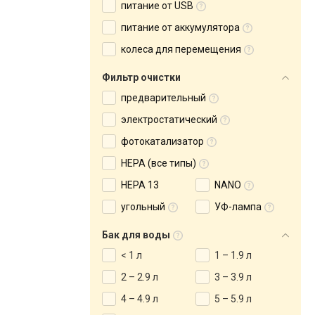
питание от USB
питание от аккумулятора
колеса для перемещения
Фильтр очистки
предварительный
электростатический
фотокатализатор
HEPA (все типы)
HEPA 13
NANO
угольный
УФ-лампа
Бак для воды
< 1 л
1 – 1.9 л
2 – 2.9 л
3 – 3.9 л
4 – 4.9 л
5 – 5.9 л