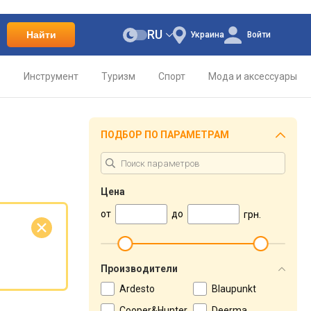
RU
Найти
Украина
Войти
о
Инструмент
Туризм
Спорт
Мода и аксессуары
ПОДБОР ПО ПАРАМЕТРАМ
Цена
от
до
грн.
е
Производители
Ardesto
Blaupunkt
Cooper&Hunter
Deerma