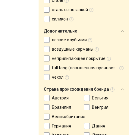
сталь
сталь со вставкой
силикон
Дополнительно
лезвие с зубьями
воздушные карманы
неприлипающее покрытие
full tang (повышенная прочность)
чехол
Страна происхождения бренда
Австрия
Бельгия
Бразилия
Венгрия
Великобритания
Германия
Дания