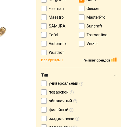
Fissman
Giesser
Maestro
MasterPro
SAMURA
Suncraft
Tefal
Tramontina
Victorinox
Vinzer
Wusthof
Все бренды
Рейтинг брендов
Тип
универсальный
поварской
обвалочный
филейный
разделочный