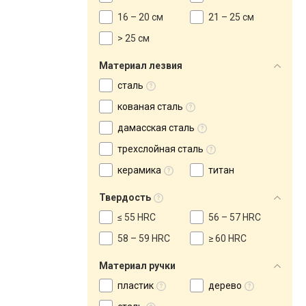
16 – 20 см
21 – 25 см
> 25 см
Материал лезвия
сталь
кованая сталь
дамасская сталь
трехслойная сталь
керамика
титан
Твердость
≤ 55 HRC
56 – 57 HRC
58 – 59 HRC
≥ 60 HRC
Материал ручки
пластик
дерево