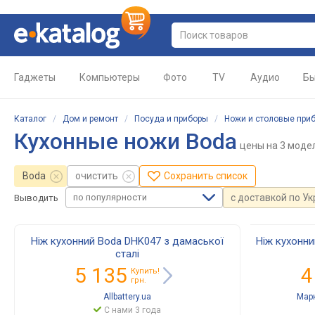
Гаджеты
Компьютеры
Фото
TV
Аудио
Бы
Каталог
/
Дом и ремонт
/
Посуда и приборы
/
Ножи и столовые при
Кухонные ножи Boda
цены
на 3 моде
Boda
очистить
Сохранить список
по популярности
с доставкой по У
Выводить
Ніж кухонний Boda DHK047 з дамаської
Ніж кухонни
сталі
5 135
4
Купить!
грн.
Allbattery.ua
Мар
С нами 3 года