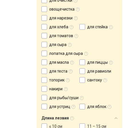
для очистки
овощечистка
для нарезки
для хлеба
для стейка
для томатов
для сыра
лопатка для сыра
для масла
для пиццы
для теста
для равиоли
топорик
сантоку
накири
для рыбы/суши
для устриц
для яблок
Длина лезвия
≤ 10 см
11 – 15 см