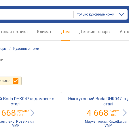
только кухонные ножи
товая техника
Климат
Дом
Детские товары
Авт
боры
/
Кухонные ножи
ли
краине
й Boda DHK047 із дамаської
Ніж кухонний Boda DHK047 із 
сталі
сталі
 668
4 668
Купить!
Купить!
грн.
грн.
кетплейс:
Rozetka.ua
Маркетплейс:
Rozetka.ua
VMP
VMP