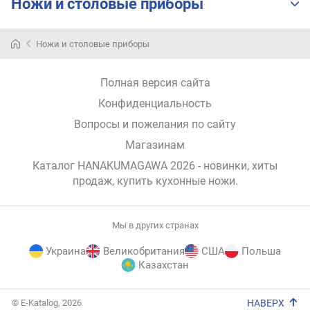
о
Ножи и столовые приборы
г
и
м
Ножи и столовые приборы
о
Полная версия сайта
т
д
Конфиденциальность
о
Вопросы и пожелания по сайту
р
о
Магазинам
г
Каталог HANAKUMAGAWA 2026
- новинки, хиты
и
продаж,
купить кухонные ножи
.
х
к
д
Мы в других странах
е
ш
Украина
Великобритания
США
Польша
е
Казахстан
в
ы
E-
© E-Katalog, 2026
НАВЕРХ
м