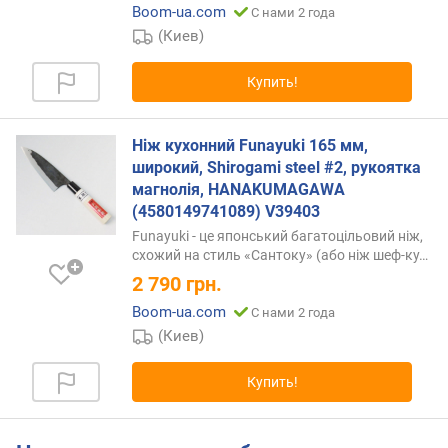
я
Boom-ua.com
С нами 2 года
р
(Киев)
н
о
Купить!
с
т
и
Ніж кухонний Funayuki 165 мм,
широкий, Shirogami steel #2, рукоятка
о
магнолія, HANAKUMAGAWA
т
(4580149741089) V39403
д
Funayuki - це японський багатоцільовий ніж,
е
схожий на стиль «Сантоку» (або ніж
шеф-ку…
ш
е
2 790
грн.
в
Boom-ua.com
С нами 2 года
ы
(Киев)
х
к
Купить!
д
о
р