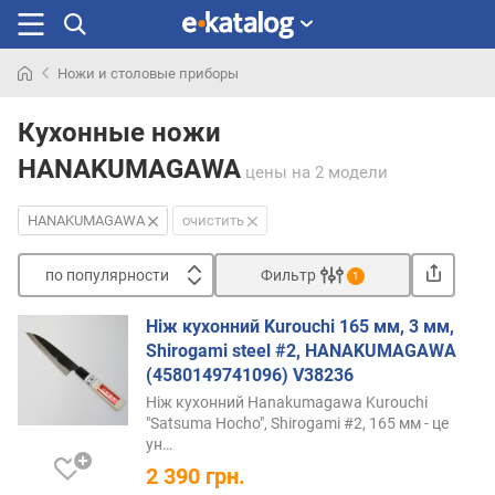
Ножи и столовые приборы
Искали
раньше
Кухонные ножи
HANAKUMAGAWA
цены
на 2 модели
HANAKUMAGAWA
очистить
по популярности
Фильтр
1
Сортировать
Ніж кухонний Kurouchi 165 мм, 3 мм,
п
Shirogami steel #2, HANAKUMAGAWA
о
(4580149741096) V38236
п
Ніж кухонний Hanakumagawa Kurouchi
о
"Satsuma Hocho", Shirogami #2, 165 мм - це
п
ун…
у
2 390
грн.
л