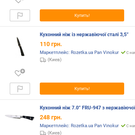
Купить!
Кухонний ніж із нержавіючої сталі 3,5”
110
грн.
Маркетплейс: Rozetka.ua Pan Vinokur
С на
(Киев)
Купить!
Кухонний ніж 7.0” FRU-947 з нержавіючої
248
грн.
Маркетплейс: Rozetka.ua Pan Vinokur
С на
(Киев)