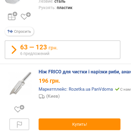
Лезвие:
сталь
Рукоять:
пластик
Спросить
63 — 123
грн.
6 предложений
Ніж FRICO для чистки і нарізки риби, ана
196
грн.
Маркетплейс: Rozetka.ua PanVdoma
С нам
(Киев)
Купить!