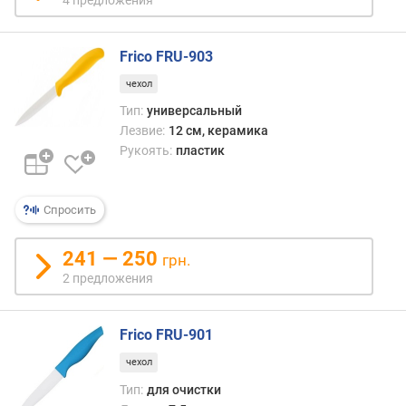
е
н
и
Frico FRU-903
я
чехол
п
Тип:
универсальный
о
Лезвие:
12 см, керамика
к
Рукоять:
пластик
о
л
и
Спросить
ч
е
241 — 250
с
грн.
т
2 предложения
в
у
п
Frico FRU-901
р
чехол
е
Тип:
для очистки
д