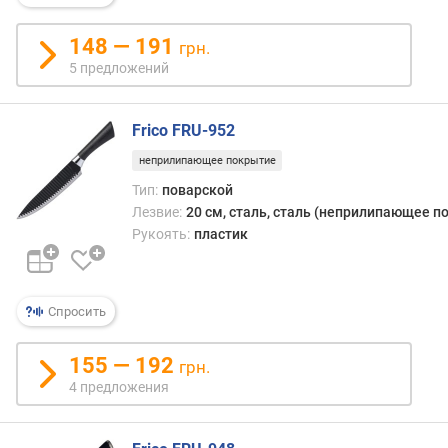
н
о
148 — 191
грн.
с
5 предложений
т
и
Frico FRU-952
о
неприлипающее покрытие
т
д
Тип:
поварской
е
Лезвие:
20 см, сталь, сталь (неприлипающее п
ш
Рукоять:
пластик
е
в
ы
х
Спросить
к
д
155 — 192
грн.
о
4 предложения
р
о
г