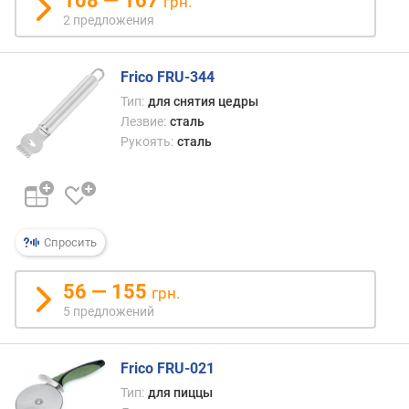
108 — 167
грн.
о
с
2 предложения
т
ь
Frico FRU-344
(
H
Тип:
для снятия цедры
R
Лезвие:
сталь
C
Рукоять:
сталь
)
Спросить
56 — 155
грн.
5 предложений
Frico FRU-021
Тип:
для пиццы