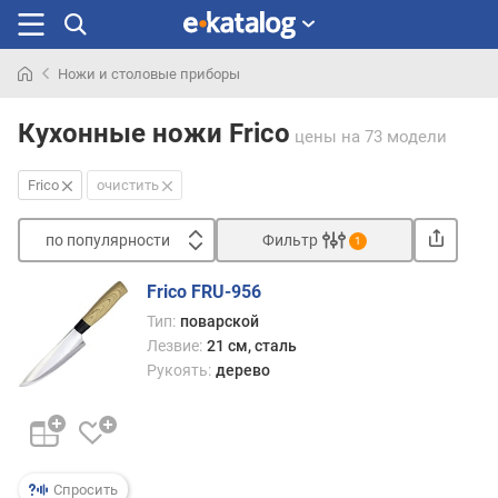
Ножи и столовые приборы
Искали
раньше
Кухонные ножи Frico
цены
на 73 модели
Frico
очистить
по популярности
Фильтр
1
Сортировать
Frico FRU-956
п
Тип:
поварской
о
Лезвие:
21 см, сталь
п
Рукоять:
дерево
о
п
у
л
я
Спросить
р