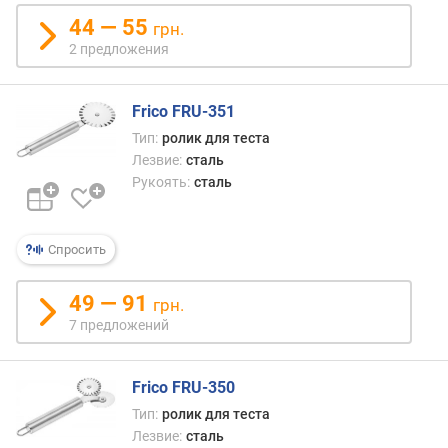
е
44 — 55
грн.
в
2 предложения
д
л
Frico FRU-351
и
Тип:
ролик для теста
н
Лезвие:
сталь
а
Рукоять:
сталь
л
е
з
в
Спросить
и
я
49 — 91
грн.
(
7 предложений
с
м
)
Frico FRU-350
Тип:
ролик для теста
т
о
Лезвие:
сталь