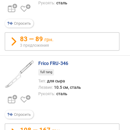
л
Рукоять:
сталь
щ
и
н
Спросить
а
л
83 — 89
е
грн.
з
3 предложения
в
и
Frico FRU-346
я
(
full tang
м
Тип:
для сыра
м
Лезвие:
10.5 см, сталь
)
Рукоять:
сталь
т
в
е
Спросить
р
д