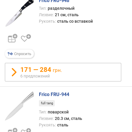
Frico FRU-948
и
Тип:
разделочный
м
Лезвие:
21 см, сталь
о
Рукоять:
сталь со вставкой
т
д
о
р
о
Спросить
г
и
171 — 284
грн.
х
6 предложений
к
д
е
Frico FRU-944
ш
е
full tang
в
Тип:
поварской
ы
Лезвие:
20.3 см, сталь
м
Рукоять:
сталь