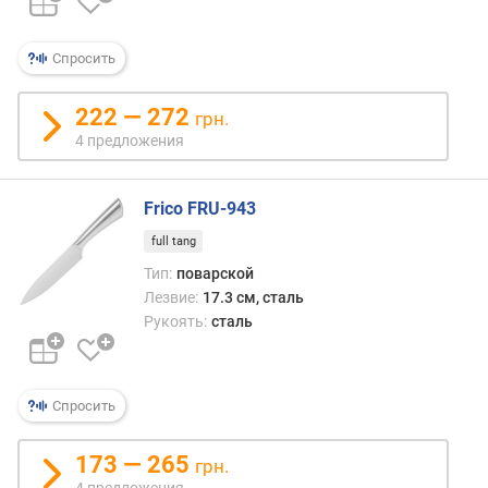
п
о
о
Спросить
т
з
222 — 272
ы
грн.
в
4 предложения
а
м
Frico FRU-943
п
full tang
о
д
Тип:
поварской
а
Лезвие:
17.3 см, сталь
т
Рукоять:
сталь
е
д
о
Спросить
б
а
в
173 — 265
грн.
л
4 предложения