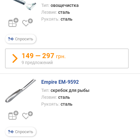
о
Тип:
овощечистка
л
Лезвие:
сталь
щ
Рукоять:
сталь
и
н
а
Спросить
л
е
149 — 297
з
грн.
в
9 предложений
и
я
(
Empire EM-9592
м
Тип:
скребок для рыбы
м
Лезвие:
сталь
)
Рукоять:
сталь
т
в
е
Спросить
р