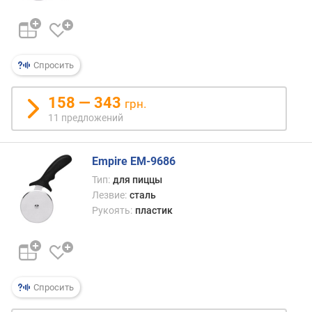
г
и
м
о
Спросить
т
д
158 — 343
грн.
о
11 предложений
р
о
г
Empire EM-9686
и
Тип:
для пиццы
х
к
Лезвие:
сталь
д
Рукоять:
пластик
е
ш
е
в
ы
Спросить
м