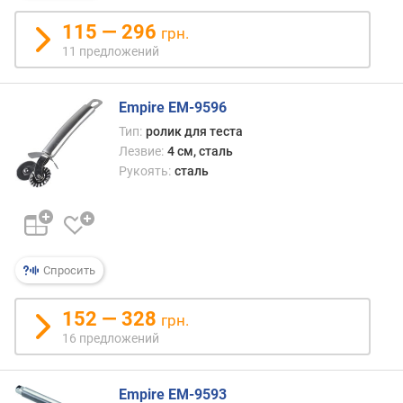
о
115 — 296
грн.
е
11 предложений
в
д
Empire EM-9596
л
и
Тип:
ролик для теста
н
Лезвие:
4 см, сталь
а
Рукоять:
сталь
л
е
з
в
и
Спросить
я
(
152 — 328
с
грн.
м
16 предложений
)
т
Empire EM-9593