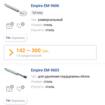
д
Empire EM-9606
л
о
full tang
ж
Тип:
универсальный
е
Лезвие:
сталь
н
Рукоять:
сталь
и
й
Спросить
142 — 300
к
грн.
о
14 предложений
л
и
ч
Empire EM-9603
е
Тип:
для удаления сердцевины яблок
с
Лезвие:
сталь
т
Рукоять:
сталь
в
о
с
Спросить
л