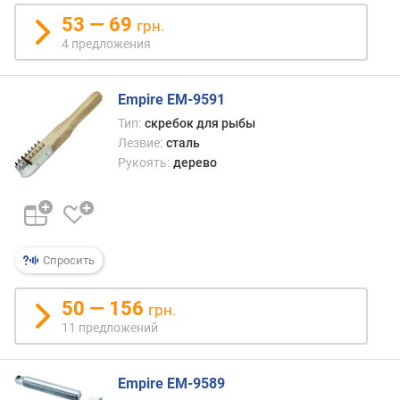
д
о
53 — 69
грн.
с
4 предложения
т
ь
(
Empire EM-9591
H
Тип:
скребок для рыбы
R
Лезвие:
сталь
C
Рукоять:
дерево
)
Спросить
50 — 156
грн.
11 предложений
Empire EM-9589