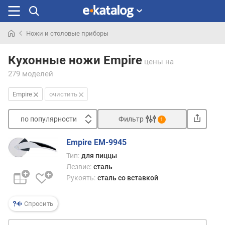
Ножи и столовые приборы
Искали
раньше
Кухонные ножи Empire
цены
на
279 моделей
Empire
очистить
по популярности
Фильтр
1
Сортировать
Empire EM-9945
п
Тип:
для пиццы
о
Лезвие:
сталь
п
Рукоять:
сталь со вставкой
о
п
у
Спросить
л
я