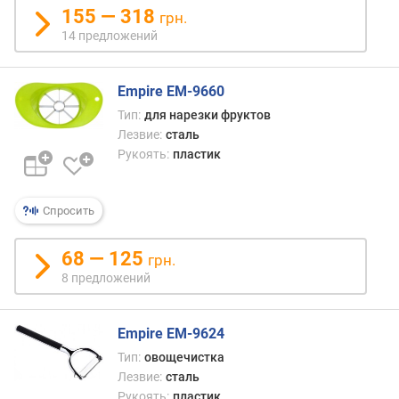
155 — 318
грн.
п
14 предложений
о
о
т
Empire EM-9660
з
ы
Тип:
для нарезки фруктов
в
Лезвие:
сталь
а
Рукоять:
пластик
м
п
Спросить
о
д
68 — 125
грн.
а
8 предложений
т
е
д
Empire EM-9624
о
б
Тип:
овощечистка
а
Лезвие:
сталь
в
Рукоять:
пластик