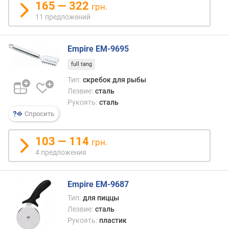
165 — 322
грн.
р
11 предложений
н
о
с
Empire EM-9695
т
и
full tang
Тип:
скребок для рыбы
о
Лезвие:
сталь
т
Рукоять:
сталь
д
Спросить
е
ш
е
103 — 114
грн.
в
4 предложения
ы
х
к
Empire EM-9687
д
Тип:
для пиццы
о
Лезвие:
сталь
р
Рукоять:
пластик
о