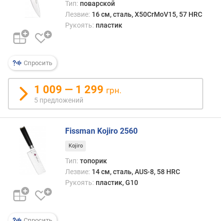
д
Тип:
поварской
л
Лезвие:
16 см, сталь, X50CrMoV15, 57 HRC
о
Рукоять:
пластик
ж
е
н
Спросить
и
й
1 009 — 1 299
грн.
5 предложений
к
о
л
Fissman Kojiro 2560
и
ч
Kojiro
е
Тип:
топорик
с
Лезвие:
14 см, сталь, AUS-8, 58 HRC
т
Рукоять:
пластик, G10
в
о
с
л
Спросить