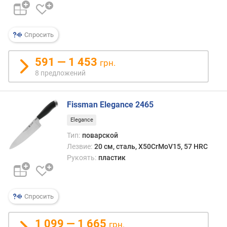
п
о
о
Спросить
т
з
591 — 1 453
грн.
ы
8 предложений
в
а
м
Fissman Elegance 2465
п
Elegance
о
Тип:
поварской
д
Лезвие:
20 см, сталь, X50CrMoV15, 57 HRC
а
Рукоять:
пластик
т
е
д
о
Спросить
б
а
1 099 — 1 665
в
грн.