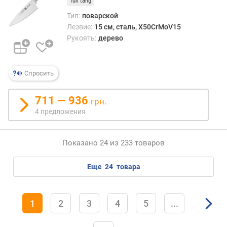
full tang
Тип:
поварской
Лезвие:
15 см, сталь, X50CrMoV15
Рукоять:
дерево
Спросить
711 — 936
грн.
4 предложения
Показано 24 из 233 товаров
еще
24
товара
1
2
3
4
5
...