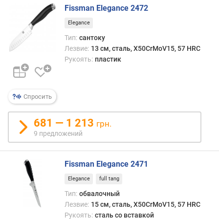
г
Fissman Elegance 2472
и
Elegance
м
Тип:
сантоку
о
Лезвие:
13 см, сталь, X50CrMoV15, 57 HRC
т
Рукоять:
пластик
д
о
р
о
Спросить
г
и
681 — 1 213
грн.
х
9 предложений
к
д
е
Fissman Elegance 2471
ш
е
Elegance
full tang
в
Тип:
обвалочный
ы
Лезвие:
15 см, сталь, X50CrMoV15, 57 HRC
м
Рукоять:
сталь со вставкой