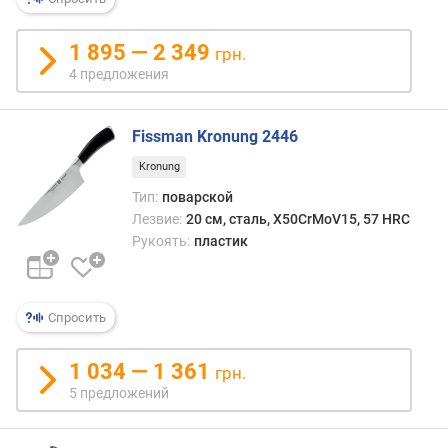
о
е
1 895 — 2 349
грн.
в
4 предложения
д
л
Fissman Kronung 2446
и
н
Kronung
а
Тип:
поварской
л
Лезвие:
20 см, сталь, X50CrMoV15, 57 HRC
е
Рукоять:
пластик
з
в
и
я
Спросить
(
с
1 034 — 1 361
грн.
м
5 предложений
)
т