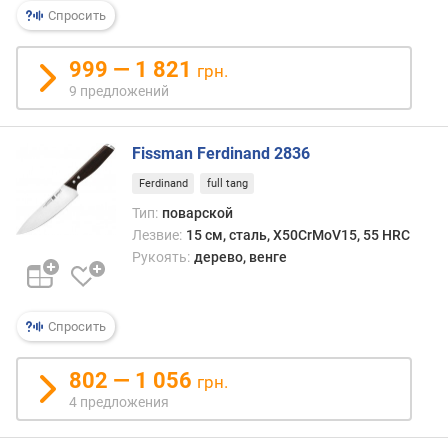
Спросить
р
н
о
999 — 1 821
грн.
с
9 предложений
т
и
Fissman Ferdinand 2836
о
т
Ferdinand
full tang
д
Тип:
поварской
е
Лезвие:
15 см, сталь, X50CrMoV15, 55 HRC
ш
Рукоять:
дерево, венге
е
в
ы
Спросить
х
к
д
802 — 1 056
грн.
о
4 предложения
р
о