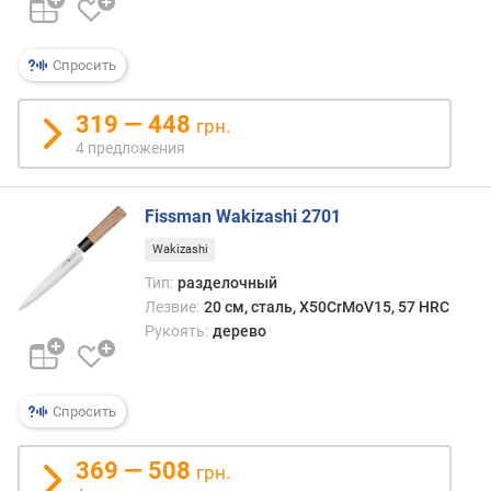
д
о
с
Спросить
т
ь
(
319 — 448
грн.
H
4 предложения
R
C
)
Fissman Wakizashi 2701
Wakizashi
Тип:
разделочный
Лезвие:
20 см, сталь, X50CrMoV15, 57 HRC
Рукоять:
дерево
Спросить
369 — 508
грн.