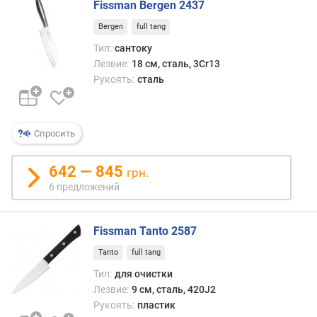
Fissman Bergen 2437
о
л
Bergen
full tang
щ
Тип:
сантоку
и
Лезвие:
18 см, сталь, 3Cr13
н
Рукоять:
сталь
а
л
е
з
Спросить
в
и
642 — 845
я
грн.
(
6 предложений
м
м
)
Fissman Tanto 2587
Tanto
full tang
т
в
Тип:
для очистки
е
Лезвие:
9 см, сталь, 420J2
р
Рукоять:
пластик