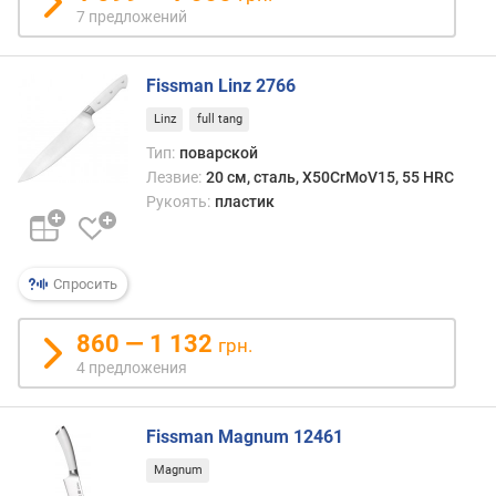
л
7 предложений
е
н
и
Fissman Linz 2766
я
Linz
full tang
п
Тип:
поварской
о
Лезвие:
20 см, сталь, X50CrMoV15, 55 HRC
к
Рукоять:
пластик
о
л
и
Спросить
ч
е
с
860 — 1 132
грн.
т
4 предложения
в
у
п
Fissman Magnum 12461
р
Magnum
е