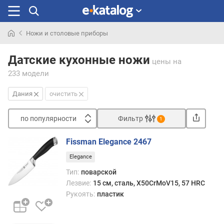
Ножи и столовые приборы
Искали
раньше
Датские кухонные ножи
цены
на
233 модели
Дания
очистить
по популярности
Фильтр
1
Сортировать
Fissman Elegance 2467
п
Elegance
о
п
Тип:
поварской
о
Лезвие:
15 см, сталь, X50CrMoV15, 57 HRC
п
Рукоять:
пластик
у
л
я