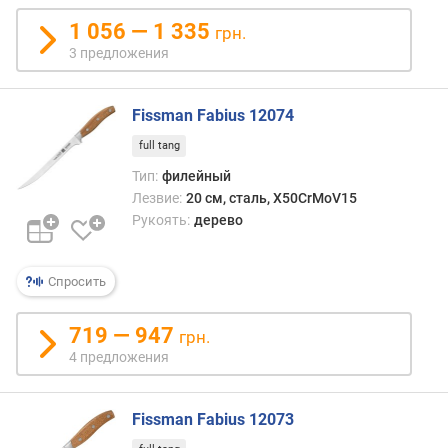
1 056 — 1 335
грн.
3 предложения
Fissman Fabius 12074
full tang
Тип:
филейный
Лезвие:
20 см, сталь, X50CrMoV15
Рукоять:
дерево
Спросить
719 — 947
грн.
4 предложения
Fissman Fabius 12073