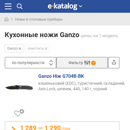
Ножи и столовые приборы
Искали
раньше
Кухонные ножи Ganzo
цены
на 1 модель
Ganzo
очистить
по популярности
Фильтр
1
Сортировать
Ganzo Ніж G704B-BK
п
кишеньковий (EDC), туристичний, складаний,
о
Axis Lock, шпенек, 440, 140 г, чорний
п
о
п
у
л
я
1 289 — 1 290
грн.
р