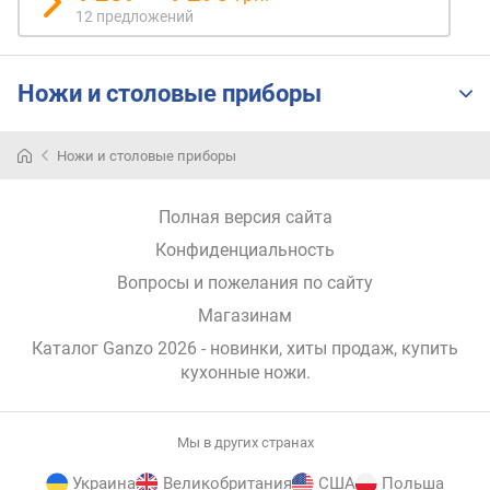
12 предложений
н
о
с
т
Ножи и столовые приборы
и
о
Ножи и столовые приборы
т
д
Полная версия сайта
е
ш
Конфиденциальность
е
Вопросы и пожелания по сайту
в
Магазинам
ы
х
Каталог Ganzo 2026
- новинки, хиты продаж,
купить
к
кухонные ножи
.
д
о
р
Мы в других странах
о
г
Украина
Великобритания
США
Польша