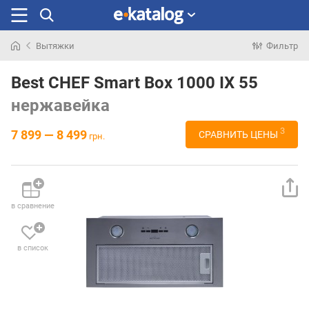
Вытяжки
Фильтр
Искали
раньше
Best CHEF Smart Box 1000 IX 55
нержавейка
3
7 899 — 8 499
СРАВНИТЬ ЦЕНЫ
грн.
в сравнение
в список