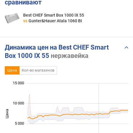
сравнивают
Best CHEF Smart Box 1000 IX 55
vs
Gunter&Hauer Atala 1060 BI
Динамика цен на Best CHEF Smart
Box 1000 IX 55
нержавейка
Цена
Кол-во магазинов
 000
 000
 000
 000
 000
 000
 000
15 000
10 000
Цена
10 000
5 000