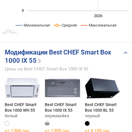
0
2024
2025
2028
2026
L
Минимальная
Средняя
Максимальная
Модификации Best CHEF Smart Box
1000 IX 55
3
Цены на Best CHEF Smart Box 1000 IX 55
Best CHEF Smart
Best CHEF Smart
Best CHEF Smart
Box 1000 WH 55
Box 1000 IX 55
Box 1000 BL 55
белый
нержавейка
черный
от 7 806 грн.
от 7 899 грн.
от 8 199 грн.