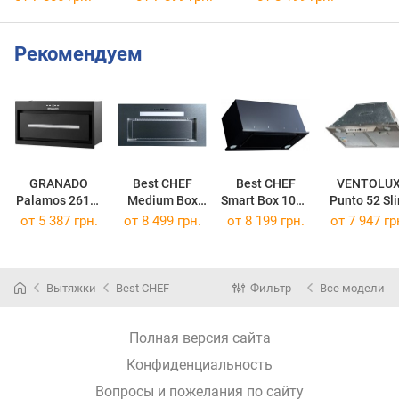
Рекомендуем
GRANADO
Best CHEF
Best CHEF
VENTOLU
Palamos 2613-
Medium Box
Smart Box 1000
Punto 52 Sl
1200
Touch 1000 IX
BL 55
от 5 387 грн.
от 8 499 грн.
от 8 199 грн.
от 7 947 гр
60
Вытяжки
Best CHEF
Фильтр
Все модели
Полная версия сайта
Конфиденциальность
Вопросы и пожелания по сайту