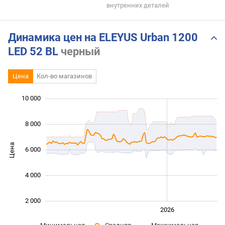
внутренних деталей
Динамика цен на ELEYUS Urban 1200
LED 52 BL
черный
Цена
Кол-во магазинов
 000
 000
 000
 000
 000
0
10 000
8 000
Цена
6 000
10 000
4 000
2 000
2024
2025
2028
2026
L