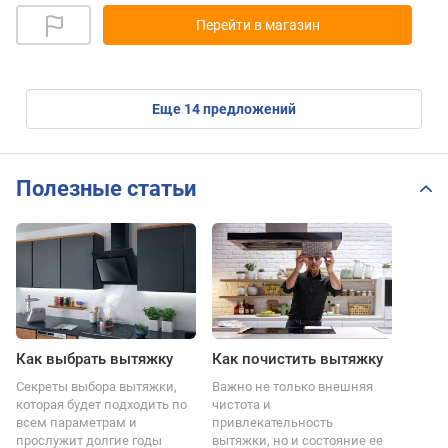
Перейти в магазин
eще
14
предложений
Полезные статьи
Как выбрать вытяжку
Как почистить вытяжку
Секреты выбора вытяжки,
Важно не только внешняя
которая будет подходить по
чистота и
всем параметрам и
привлекательность
прослужит долгие годы
вытяжки, но и состояние ее