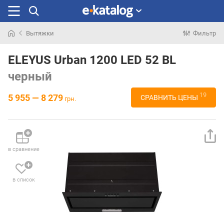
Вытяжки
Фильтр
Искали
раньше
ELEYUS Urban 1200 LED 52 BL
черный
19
5 955 — 8 279
СРАВНИТЬ ЦЕНЫ
грн.
в сравнение
в список