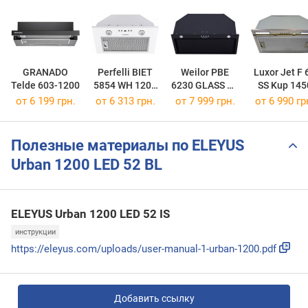
GRANADO
Perfelli BIET
Weilor PBE
Luxor Jet F 
Telde 603-1200
5854 WH 1200
6230 GLASS BL
SS Kup 145
LED
1100 LED
LED Mechan
от 6 199 грн.
от 6 313 грн.
от 7 999 грн.
от 6 990 гр
Полезные материалы по ELEYUS
Urban 1200 LED 52 BL
ELEYUS Urban 1200 LED 52 IS
инструкции
https://eleyus.com/uploads/user-manual-1-urban-1200.pdf
Добавить ссылку