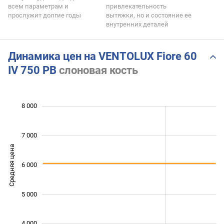
всем параметрам и
привлекательность
прослужит долгие годы
вытяжки, но и состояние ее
внутренних деталей
Динамика цен на VENTOLUX Fiore 60
IV 750 PB
слоновая кость
 000
 000
 000
8 000
7 000
Средняя цена
6 000
5 000
5 000
4 000