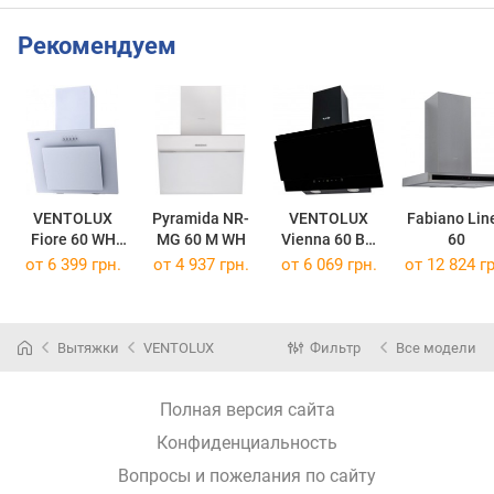
Рекомендуем
VENTOLUX
Pyramida NR-
VENTOLUX
Fabiano Lin
Fiore 60 WH
MG 60 M WH
Vienna 60 BG
60
750 PB
800 TC MS
от 6 399 грн.
от 4 937 грн.
от 6 069 грн.
от 12 824 гр
Вытяжки
VENTOLUX
Фильтр
Все модели
Полная версия сайта
Конфиденциальность
Вопросы и пожелания по сайту