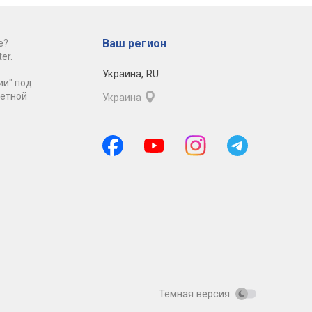
Ваш регион
е?
er.
Украина
,
RU
ии" под
ретной
Украина
Тёмная версия