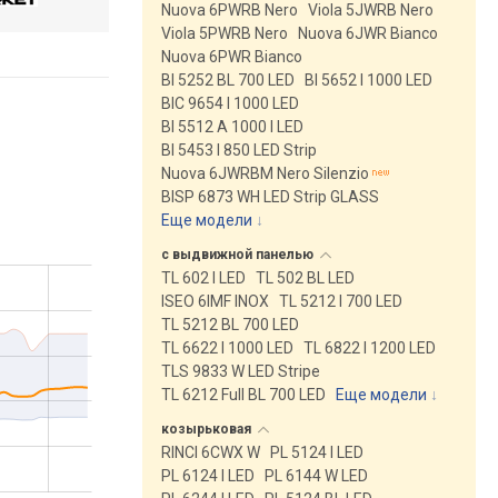
Nuova 6PWRB Nero
Viola 5JWRB Nero
Viola 5PWRB Nero
Nuova 6JWR Bianco
Nuova 6PWR Bianco
BI 5252 BL 700 LED
BI 5652 I 1000 LED
BIC 9654 I 1000 LED
BI 5512 A 1000 I LED
BI 5453 I 850 LED Strip
Nuova 6JWRBM Nero Silenzio
BISP 6873 WH LED Strip GLASS
Еще модели
↓
с выдвижной
панелью
TL 602 I LED
TL 502 BL LED
ISEO 6IMF INOX
TL 5212 I 700 LED
TL 5212 BL 700 LED
TL 6622 I 1000 LED
TL 6822 I 1200 LED
TLS 9833 W LED Stripe
TL 6212 Full BL 700 LED
Еще модели
↓
козырьковая
RINCI 6CWX W
PL 5124 I LED
PL 6124 I LED
PL 6144 W LED