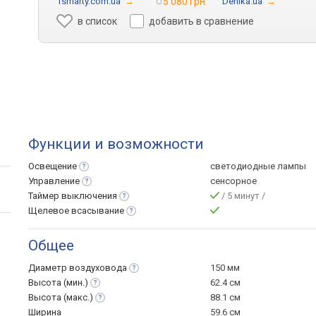
1smarty.com.ua
→
5 080 грн.
Denika.ua
→
в список
добавить в сравнение
Функции и возможности
Освещение
светодиодные лампы
Управление
сенсорное
Таймер
выключения
/ 5 минут /
Щелевое
всасывание
Общее
Диаметр
воздуховода
150 мм
Высота
(мин.)
62.4 см
Высота
(макс.)
88.1 см
Ширина
59.6 см