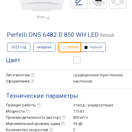
Фото
12
Perfelli DNS 6482 D 850 WH LED
белый
2022 год
мощная
белый
черный
Цвет
Тип и
монтаж
традиционная (пристенная)
Оформление
наклонная
Технические параметры
Принцип
работы
отвод / рециркуляция
Мощность
115 Вт
Производительность
(мотор)
850 м³/ч
Максимальный уровень
шума
59 дБ
Количество
скоростей
3