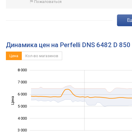
Пожаловаться
Динамика цен на Perfelli DNS 6482 D 85
Цена
Кол-во магазинов
8 000
1 000
2 000
9 000
7 000
6 000
Цена
3 000
5 000
4 000
3 000