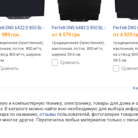
elli DNS 6422 D 850 BL LED
Perfelli DNS 6482 D 850 BL LED
Perfelli DNS
 989 грн.
от 4 579 грн.
от 4 929 гр
иционная (пристенная),
традиционная (пристенная),
традиционная
онная, поток: 850 м³/ч,
наклонная, поток: 850 м³/ч,
наклонная, по
твод 405 м³/ч, ширина
ширина 59.6 см
на отвод 405
 см
59.5 см
сравнить
сравнить
сравни
Ка
ую и компьютерную технику, электронику, товары для дома и оф
нах. В каталоге можно найти всю необходимую для выбора инф
овара по названию,
отзывы
пользователей, фотогалереи товаров,
 многое другое. Перепечатка любых материалов только с пись