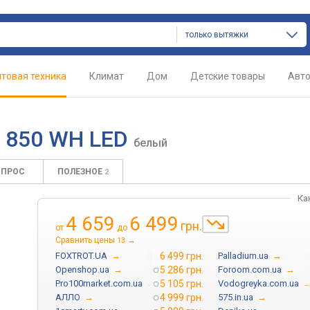
только вытяжки
товая техника
Климат
Дом
Детские товары
Авт
D 850 WH LED
белый
ОПРОС
ПОЛЕЗНОЕ
2
Ка
4 659
6 499
грн.
от
до
Сравнить цены
→
13
FOXTROT.UA
→
6 499 грн.
Palladium.ua
→
Openshop.ua
→
5 286 грн.
Foroom.com.ua
→
Pro100market.com.ua
→
5 105 грн.
Vodogreyka.com.ua
АЛЛО
→
4 999 грн.
575.in.ua
→