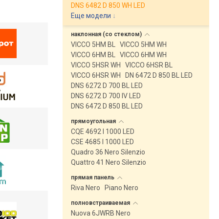
DNS 6482 D 850 WH LED
Еще модели
↓
наклонная (со
стеклом)
VICCO 5HM BL
VICCO 5HM WH
VICCO 6HM BL
VICCO 6HM WH
VICCO 5HSR WH
VICCO 6HSR BL
VICCO 6HSR WH
DN 6472 D 850 BL LED
DNS 6272 D 700 BL LED
DNS 6272 D 700 IV LED
DNS 6472 D 850 BL LED
прямоугольная
CQE 4692 I 1000 LED
CSE 4685 I 1000 LED
Quadro 36 Nero Silenzio
Quattro 41 Nero Silenzio
прямая
панель
Riva Nero
Piano Nero
полновстраиваемая
Nuova 6JWRB Nero