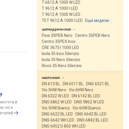
T 6612 A 1000 W LED
T 9612 A 1000 I LED
T 9612 A 1000 W LED
TET 9612 A 1000 I LED
Еще модели
↓
цилиндрическая
Flow 35PEB Nero
Centro 35PEB Nero
Centro 35PEX Inox
CRE 3673 I 1000 LED
Isola 35 Inox Silenzio
Isola 35 Nero Silenzio
Ricco 35 Nero Silenzio
наклонная
DN 613 BL
DN 6511 BL
DNS 6521 BL
Vio 5HW Nero
Vio 6HW Nero
у
DN 6322 W LED
DN 6142 BL LED
чистота и
DNS 6862 W LED
DNS 9862 W LED
и, но и
Vio 5HW Bianco
Vio 6HW Bianco
деталей
DNS 6622 BL LED
DNS 6642 BL LED
DNS 6642 WH LED
DNS 6842 BL LED
DNS 6452 D 850 WH LED