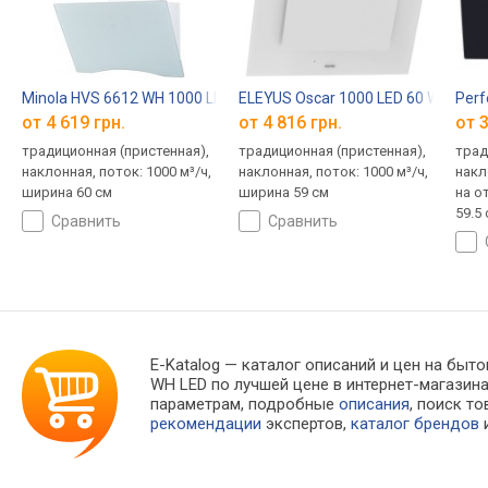
Minola HVS 6612 WH 1000 LED
ELEYUS Oscar 1000 LED 60 WH
Perf
от 4 619 грн.
от 4 816 грн.
от 3
традиционная (пристенная),
традиционная (пристенная),
трад
наклонная, поток: 1000 м³/ч,
наклонная, поток: 1000 м³/ч,
накл
ширина 60 см
ширина 59 см
на о
59.5
сравнить
сравнить
E-Katalog
— каталог описаний и цен на бытов
WH LED по лучшей цене в интернет-магази
параметрам, подробные
описания
, поиск т
рекомендации
экспертов,
каталог брендов
и