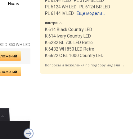
PL 6244 I LED
PL 5124 BL LED
Июль
PL 5124 WH LED
PL 6124 BR LED
PL 6144 IV LED
Еще модели
↓
кантри
K 614 Black Country LED
K 614 Ivory Country LED
K 6232 BL 700 LED Retro
482 D 850 WH LED
K 6432 WH 850 LED Retro
K 6622 C BL 1000 Country LED
дложений
Вопросы и пожелания по подбору модели →
дложений