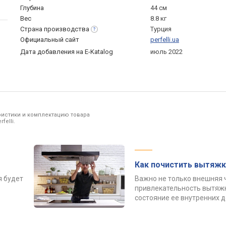
Глубина
44 см
Вес
8.8 кг
Страна
производства
Турция
Официальный сайт
perfelli.ua
Дата добавления на E-Katalog
июль 2022
ристики и комплектацию товара
felli.
Как почистить вытяжк
я будет
Важно не только внешняя 
привлекательность вытяжк
состояние ее внутренних 