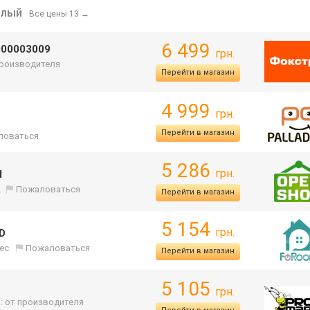
елый
Все цены 13
→
6 499
000003009
грн.
 производителя
Перейти в магазин
4 999
грн.
Перейти в магазин
ловаться
5 286
грн.
d
.
Пожаловаться
Перейти в магазин
5 154
грн.
ED
ес.
Пожаловаться
Перейти в магазин
5 105
грн.
: от производителя