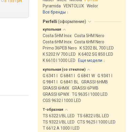
5 155 грн.
Pyramida
VENTOLUX
Weilor
Все бренды
Perfelli
(
оформление
)
купольная
Costa 5HM Inox
Costa 5HM Nero
Costa 6HM Inox
Costa 6HM Nero
Primo 36PEB Nero
K 5202 BL 700 LED
K 5202 IV 700 LED
K 6402 SG 850 LED
K 6610 I 1000 LED
Еще модели
↓
купольная (со
стеклом)
G 6341 I
G 6841 I
G 6841 W
G 9341 I
G 9841 I
G 6841 BL
GRASSI 6HMB
GRASSI 6HMX
GRASSI 6PWB
GRASSI 6PWX
TG 9635 I 1000 LED
CGS 9632 I 1000 LED
Т-образная
TS 6322 I/BL LED
TS 6822 I/BL LED
TS 9322 I/BL LED
CTS 9625 I 1000 LED
T 6612 A 1000 I LED