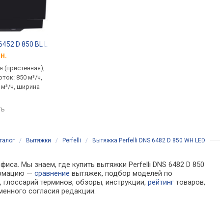
 6452 D 850 BL LED
Cata Planet 600 XGBK
Interline FLY S BL A
н.
от 5 744 грн.
от 4 999 грн.
 (пристенная),
традиционная (пристенная),
традиционная (прист
ток: 850 м³/ч,
наклонная, поток: 1000 м³/ч,
наклонная, поток: 800
 м³/ч, ширина
ширина 60 см
на отвод 364 м³/ч, ш
59.5 см, управление
сравнить
ть
сравнить
талог
/
Вытяжки
/
Perfelli
/
Вытяжка Perfelli DNS 6482 D 850 WH LED
иса. Мы знаем, где купить вытяжки Perfelli DNS 6482 D 850
ормацию —
сравнение
вытяжек, подбор моделей по
 глоссарий терминов, обзоры, инструкции,
рейтинг
товаров,
менного согласия редакции.