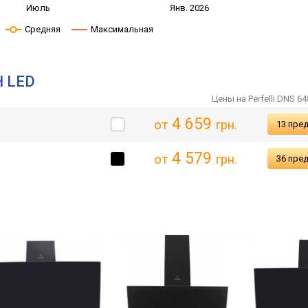
Июль
Янв. 2026
Средняя
Максимальная
H LED
Цены на Perfelli DNS 6
4 659
от
грн.
13 пре
4 579
от
грн.
36 пре