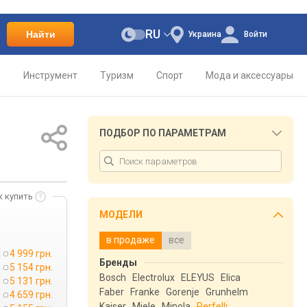
RU
Найти
Украина
Войти
о
Инструмент
Туризм
Спорт
Мода и аксессуары
ПОДБОР ПО ПАРАМЕТРАМ
к купить
МОДЕЛИ
в продаже
все
4 999 грн.
Бренды
5 154 грн.
Bosch
Electrolux
ELEYUS
Elica
→
5 131 грн.
Faber
Franke
Gorenje
Grunhelm
4 659 грн.
Kaiser
Miele
Minola
Perfelli