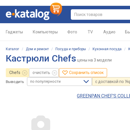
Гаджеты
Компьютеры
Фото
TV
Аудио
Бы
Каталог
/
Дом и ремонт
/
Посуда и приборы
/
Кухонная посуда
/
Кастрюли Chefs
цены
на 3 модели
Chefs
очистить
Сохранить список
по популярности
с доставкой по У
Выводить
GREENPAN CHEF'S COLLE