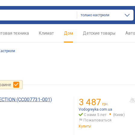
только кастрюли
товая техника
Климат
Дом
Детские товары
Авт
Кастрюли
краине
CTION (CC007731-001)
3 487
грн.
Vodogreyka.com.ua
С нами 5 лет
(Киев)
Пожаловаться
Купить!