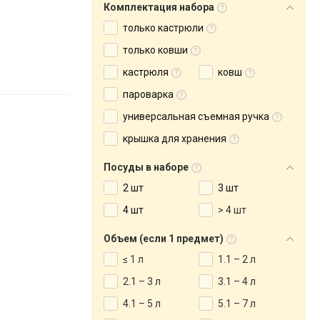
Комплектация набора
только кастрюли
только ковши
кастрюля
ковш
пароварка
универсальная съемная ручка
крышка для хранения
Посуды в наборе
2 шт
3 шт
4 шт
> 4 шт
Объем (если 1 предмет)
≤ 1 л
1.1 – 2 л
2.1 – 3 л
3.1 – 4 л
4.1 – 5 л
5.1 – 7 л