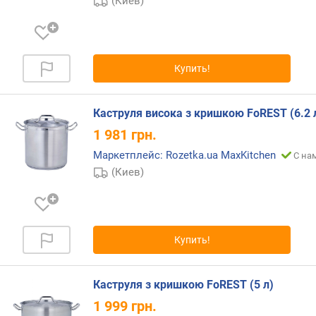
(Киев)
е
т
о
в
Купить!
(
ш
т
Каструля висока з кришкою FoREST (6.2 
)
1 981
грн.
к
Маркетплейс: Rozetka.ua MaxKitchen
С на
а
(Киев)
с
т
р
ю
л
Купить!
и
к
Каструля з кришкою FoREST (5 л)
о
1 999
грн.
в