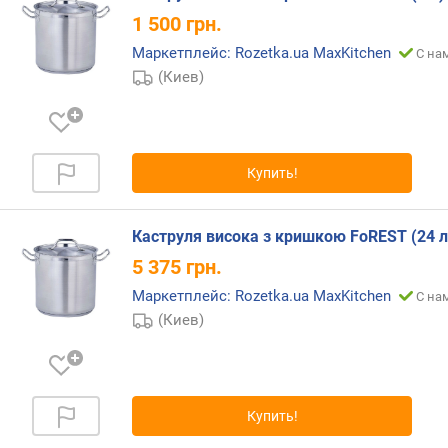
м
)
1 500
грн.
Маркетплейс: Rozetka.ua MaxKitchen
С на
м
(Киев)
а
к
с
.
р
Купить!
а
з
м
Каструля висока з кришкою FoREST (24 л
е
5 375
грн.
р
(
Маркетплейс: Rozetka.ua MaxKitchen
С на
с
(Киев)
м
)
м
Купить!
и
н