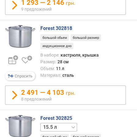
п
1 293 — 2 146
грн.
о
9 предложений
о
т
з
Forest 302818
ы
большой обьем
большой размер
в
а
индукционное дно
м
В наборе:
кастрюля, крышка
Размер:
28 см
п
Объем:
11 л
о
Материал:
сталь
Спросить
д
а
т
2 491 — 4 103
грн.
е
8 предложений
д
о
б
Forest 302825
а
7.2 л
9 л
30 л
в
л