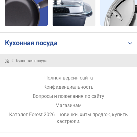
(
м
м
)
в
е
Кухонная посуда
с
(
г
Кухонная посуда
)
Полная версия сайта
Конфиденциальность
Вопросы и пожелания по сайту
Магазинам
Каталог Forest 2026
- новинки, хиты продаж,
купить
кастрюли
.