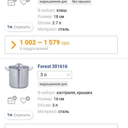
индукционное дно
без крышки
и
м
В наборе:
ковш
Размер:
18 см
о
Объем:
2.7 л
т
Спросить
Материал:
сталь
д
о
1 002 — 1 579
грн.
р
9 предложений
о
г
и
Forest 301616
х
6.2 л
10 л
16.5 л
24 л
37 л
к
д
индукционное дно
е
ш
В наборе:
кастрюля, крышка
е
Размер:
16 см
в
Объем:
3 л
ы
Материал:
сталь
Спросить
м