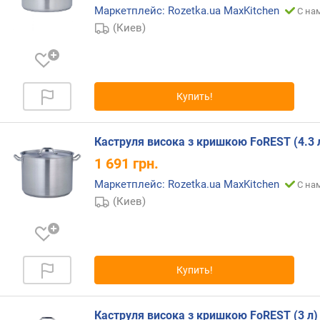
ш
Маркетплейс: Rozetka.ua MaxKitchen
С на
(Киев)
к
р
ы
ш
к
Купить!
и
м
Каструля висока з кришкою FoREST (4.3 
и
1 691
грн.
н
Маркетплейс: Rozetka.ua MaxKitchen
.
С на
р
(Киев)
а
з
м
е
Купить!
р
(
с
Каструля висока з кришкою FoREST (3 л)