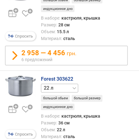
большой обьем
большой размер
е
индукционное дно
н
и
В наборе:
кастрюля, крышка
я
Размер:
28 см
Объем:
15.5 л
п
Спросить
Материал:
сталь
о
к
2 958 — 4 456
грн.
о
6 предложений
л
и
ч
Forest 303622
е
4.3 л
16 л
с
т
большой обьем
большой размер
в
индукционное дно
у
п
В наборе:
кастрюля, крышка
р
Размер:
36 см
е
Объем:
22 л
д
Спросить
Материал:
сталь