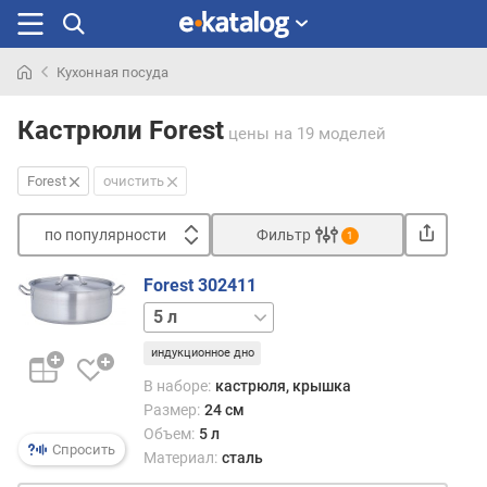
Кухонная посуда
Искали
раньше
Кастрюли Forest
цены
на 19 моделей
Forest
очистить
по популярности
Фильтр
1
Сортировать
Forest 302411
п
8 л
12.5 л
о
п
индукционное дно
о
В наборе:
кастрюля, крышка
п
Размер:
24 см
у
Объем:
5 л
л
Спросить
Материал:
сталь
я
р