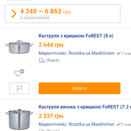
л
о
4 348 — 6 863
грн.
ж
4 предложения
е
н
и
Каструля з кришкою FoREST (8 л)
й
2 644
грн.
Маркетплейс: Rozetka.ua MaxKitchen
С на
о
(Киев)
с
н
о
в
н
Купить!
ы
х
п
Каструля висока з кришкою FoREST (7.2 
р
2 237
грн.
е
д
Маркетплейс: Rozetka.ua MaxKitchen
С на
м