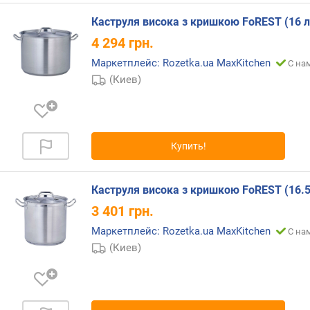
.
Каструля висока з кришкою FoREST (16 л
о
б
4 294
грн.
ъ
Маркетплейс: Rozetka.ua MaxKitchen
С на
е
(Киев)
м
(
л
)
Купить!
м
а
к
Каструля висока з кришкою FoREST (16.5
с
3 401
грн.
.
о
Маркетплейс: Rozetka.ua MaxKitchen
С на
б
(Киев)
ъ
е
м
(