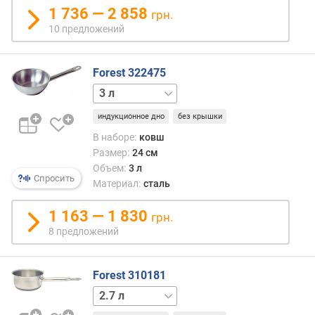
1 736 — 2 858
н
грн.
о
10 предложений
с
т
и
Forest 322475
0.9 л
1.8 л
о
т
индукционное дно
без крышки
д
В наборе:
ковш
е
Размер:
24 см
ш
Объем:
3 л
е
Спросить
Материал:
сталь
в
ы
1 163 — 1 830
грн.
х
8 предложений
к
д
о
Forest 310181
р
о
1.4 л
3 л
5 л
7 л
г