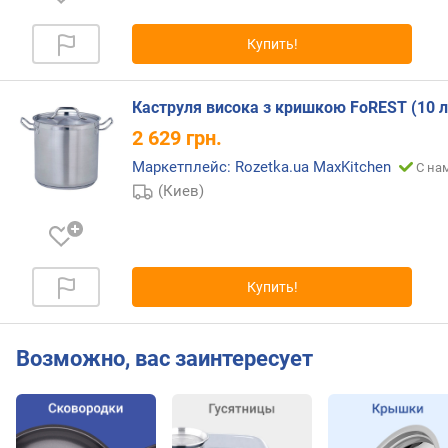
д
н
Купить!
а
(
м
Каструля висока з кришкою FoREST (10 л
м
2 629
грн.
)
Маркетплейс: Rozetka.ua MaxKitchen
С на
т
(Киев)
о
л
щ
и
н
Купить!
а
с
т
Возможно, вас заинтересует
е
н
о
к