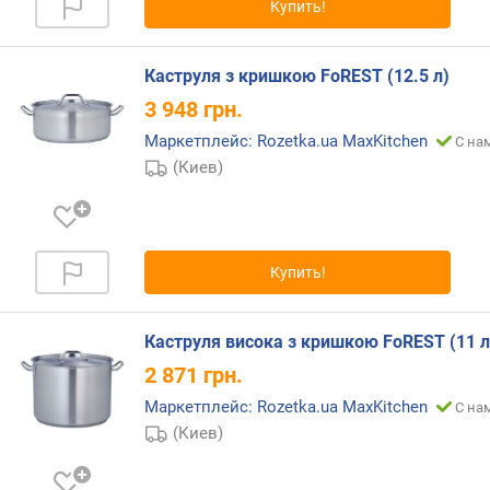
л
Купить!
)
г
Каструля з кришкою FoREST (12.5 л)
л
3 948
грн.
у
Маркетплейс: Rozetka.ua MaxKitchen
б
С на
и
(Киев)
н
а
(
с
Купить!
м
)
Каструля висока з кришкою FoREST (11 л
т
о
2 871
грн.
л
Маркетплейс: Rozetka.ua MaxKitchen
С на
щ
(Киев)
и
н
а