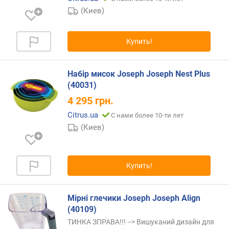
(Киев)
п
о
о
Купить!
т
з
ы
Набір мисок Joseph Joseph Nest Plus
в
(40031)
а
м
4 295
грн.
Citrus.ua
С нами более 10-ти лет
п
(Киев)
о
д
а
т
Купить!
е
д
о
Мірні глечики Joseph Joseph Align
б
(40109)
а
ТИНКА ЗПРАВА!!! --> Вишуканий дизайн для
в