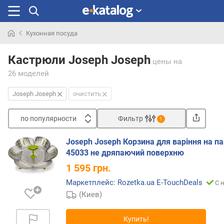
Кухонная посуда
Искали
раньше
Кастрюли Joseph Joseph
цены
на
26 моделей
Joseph Joseph
очистить
по популярности
Фильтр
1
Сортировать
Joseph Joseph Корзина для варіння на па
п
45033 не дряпаючий поверхню
о
1 595
грн.
п
о
Маркетплейс: Rozetka.ua E-TouchDeals
С 
п
(Киев)
у
л
Купить!
я