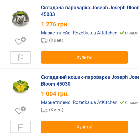
(
Складана пароварка Joseph Joseph Bloo
л
)
45033
1 276
грн.
г
Маркетплейс: Rozetka.ua AtKitchen
л
С нами
у
(Киев)
б
и
Купить!
н
а
(
Складаний кошик-пароварка Joseph Jos
с
Bloom 45030
м
)
1 004
грн.
Маркетплейс: Rozetka.ua AtKitchen
С нами
т
(Киев)
о
л
щ
Купить!
и
н