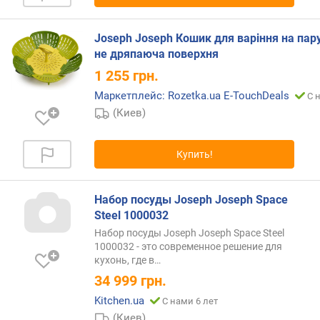
р
н
Joseph Joseph Кошик для варіння на пар
о
не дряпаюча поверхня
с
т
1 255
грн.
и
Маркетплейс: Rozetka.ua E-TouchDeals
С 
(Киев)
о
т
д
Купить!
е
ш
е
Набор посуды Joseph Joseph Space
в
Steel 1000032
ы
Набор посуды Joseph Joseph Space Steel
х
1000032 - это современное решение для
к
кухонь, где
в…
д
34 999
грн.
о
р
Kitchen.ua
С нами 6 лет
о
(Киев)