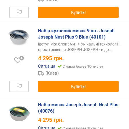
г
и
Купить!
м
о
Набір кухонних мисок 9 шт. Joseph
т
Joseph Nest Plus 9 Blue (40101)
д
ідступ між блоками --> Унікальні технології -
о
прості рішення JOSEPH JOSEPH -
відо…
р
о
4 295
грн.
г
Citrus.ua
С нами более 10-ти лет
и
(Киев)
х
к
Купить!
д
е
ш
Набір мисок Joseph Joseph Nest Plus
е
(40076)
в
ы
4 295
грн.
м
Citrus.ua
С нами более 10-ти лет