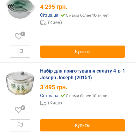
д
4 295
грн.
л
о
Citrus.ua
С нами более 10-ти лет
ж
(Киев)
е
н
и
й
Купить!
о
Набір для приготування салату 4-в-1
с
Joseph Joseph (20154)
н
о
3 495
грн.
в
Citrus.ua
С нами более 10-ти лет
н
(Киев)
ы
х
п
р
Купить!
е
д