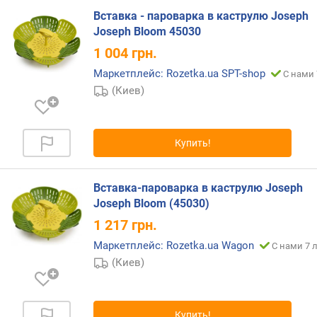
к
Вставка - пароварка в каструлю Joseph
(
Joseph Bloom 45030
м
м
1 004
грн.
)
Маркетплейс: Rozetka.ua SPT-shop
С нами 
(Киев)
в
е
с
(
Купить!
г
)
Вставка-пароварка в каструлю Joseph
Joseph Bloom (45030)
1 217
грн.
Маркетплейс: Rozetka.ua Wagon
С нами 7 
(Киев)
Купить!