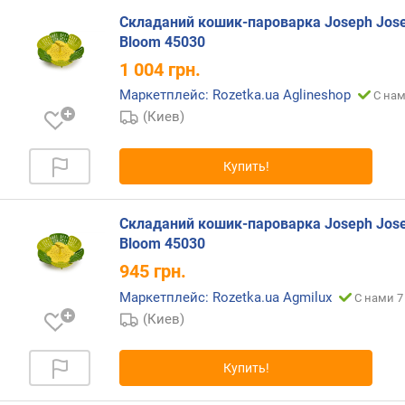
а
Складаний кошик-пароварка Joseph Jos
д
Bloom 45030
н
1 004
грн.
а
(
Маркетплейс: Rozetka.ua Aglineshop
С нам
м
(Киев)
м
)
Купить!
т
о
л
Складаний кошик-пароварка Joseph Jos
щ
Bloom 45030
и
945
грн.
н
Маркетплейс: Rozetka.ua Agmilux
а
С нами 7
с
(Киев)
т
е
Купить!
н
о