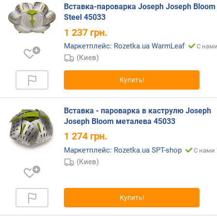
в
Вставка-пароварка Joseph Joseph Bloom
ш
Steel 45033
1 237
грн.
к
р
Маркетплейс: Rozetka.ua WarmLeaf
С нами
ы
(Киев)
ш
к
Купить!
и
м
Вставка - пароварка в каструлю Joseph
и
Joseph Bloom металева 45033
н
1 274
грн.
.
р
Маркетплейс: Rozetka.ua SPT-shop
С нами 
а
(Киев)
з
м
е
р
Купить!
(