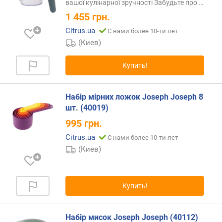
вашої кулінарної зручності Забудьте про
…
л
1 455
грн.
е
н
Citrus.ua
С нами более 10-ти лет
и
(Киев)
я
Купить!
п
о
к
Набір мірних ложок Joseph Joseph 8
о
шт. (40019)
л
и
995
грн.
ч
Citrus.ua
С нами более 10-ти лет
е
(Киев)
с
т
в
у
Купить!
п
р
е
Набір мисок Joseph Joseph (40112)