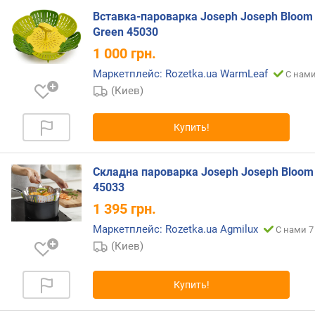
с
м
Вставка-пароварка Joseph Joseph Bloom
)
Green 45030
1 000
грн.
м
а
Маркетплейс: Rozetka.ua WarmLeaf
С нами
к
(Киев)
с
.
Купить!
р
а
з
Складна пароварка Joseph Joseph Bloom
м
45033
е
р
1 395
грн.
(
Маркетплейс: Rozetka.ua Agmilux
С нами 7
с
(Киев)
м
)
Купить!
м
и