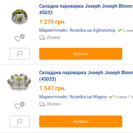
н
Складна пароварка Joseph Joseph Bloom
.
45033
о
1 275
грн.
б
ъ
Маркетплейс: Rozetka.ua Aglineshop
С нам
е
(Киев)
м
(
л
Купить!
)
м
Складана пароварка Joseph Joseph Bloo
а
(45033)
к
1 547
грн.
с
Маркетплейс: Rozetka.ua Wagon
.
С нами 7 
о
(Киев)
б
ъ
е
Купить!
м