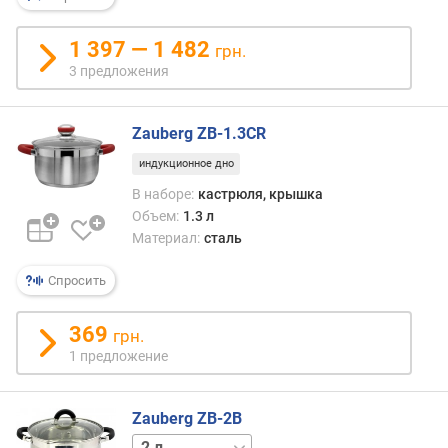
н
о
1 397 — 1 482
грн.
с
3 предложения
т
и
Zauberg ZB-1.3CR
о
т
индукционное дно
д
В наборе:
кастрюля, крышка
е
Объем:
1.3 л
ш
Материал:
сталь
е
в
Спросить
ы
х
к
369
грн.
д
1 предложение
о
р
о
Zauberg ZB-2B
г
6 л