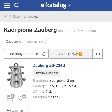
Кухонная посуда
Искали
раньше
Кастрюли Zauberg
цены
на 745 моделей
Zauberg
очистить
по популярности
Фильтр
1
Сортировать
Zauberg ZB-234G
п
индукционное дно
о
п
В наборе:
кастрюли, 3 шт
о
Размер:
17.5, 19.5, 21.5 см
п
Объем:
2, 3, 4 л
у
Материал:
сталь
л
я
р
Спросить