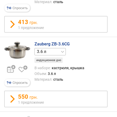
л
Материал:
сталь
)
Спросить
г
413
грн.
л
1 предложение
у
б
и
Zauberg ZB-3.6CG
н
а
1.3 л
1.9 л
(
индукционное дно
с
м
В наборе:
кастрюля, крышка
)
Объем:
3.6 л
Материал:
сталь
т
Спросить
о
л
550
грн.
щ
1 предложение
и
н
а