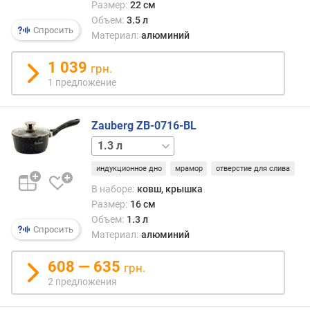
Размер:
22 см
Объем:
3.5 л
Спросить
Материал:
алюминий
1 039
грн.
1 предложение
Zauberg ZB-0716-BL
2.3 л
индукционное дно
мрамор
отверстие для слива
В наборе:
ковш, крышка
Размер:
16 см
Объем:
1.3 л
Спросить
Материал:
алюминий
608 — 635
грн.
2 предложения