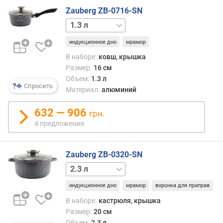
Zauberg ZB-0716-SN
1.9 л
индукционное дно
мрамор
В наборе:
ковш, крышка
Размер:
16 см
Объем:
1.3 л
Спросить
Материал:
алюминий
632 — 906
грн.
4 предложения
Zauberg ZB-0320-SN
1.2 л
3.2 л
4.5 л
5.5 л
6.5 л
индукционное дно
мрамор
воронка для приправ
В наборе:
кастрюля, крышка
Размер:
20 см
Объем:
2.3 л