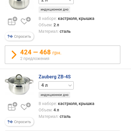
и
м
индукционное дно
В наборе:
кастрюля, крышка
о
Объем:
2 л
т
Материал:
сталь
д
Спросить
о
р
424 — 468
о
грн.
г
2 предложения
и
х
к
Zauberg ZB-4S
д
2 л
3 л
5 л
6 л
е
ш
индукционное дно
е
В наборе:
кастрюля, крышка
в
Объем:
4 л
ы
Материал:
сталь
м
Спросить