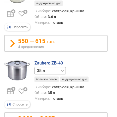
е
индукционное дно
н
В наборе:
кастрюля, крышка
и
Объем:
3.6 л
я
Материал:
сталь
Спросить
п
о
550 — 615
грн.
к
4 предложения
о
л
и
Zauberg ZB-40
ч
е
13 л
16 л
19 л
22 л
26 л
30 л
с
большой обьем
индукционное дно
т
в
В наборе:
кастрюля, крышка
у
Объем:
35 л
п
Материал:
сталь
р
Спросить
е
д