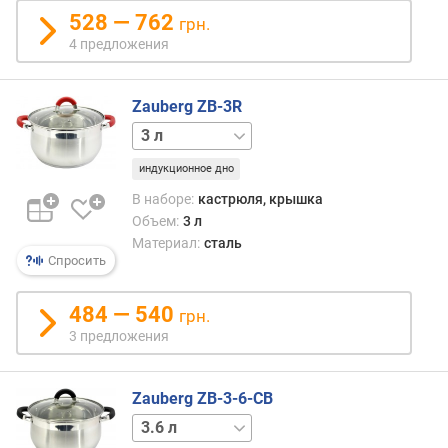
п
528 — 762
о
грн.
о
4 предложения
т
з
ы
Zauberg ZB-3R
в
4 л
5 л
6 л
а
м
индукционное дно
В наборе:
кастрюля, крышка
п
Объем:
3 л
о
Материал:
сталь
д
Спросить
а
т
484 — 540
е
грн.
д
3 предложения
о
б
Zauberg ZB-3-6-CB
а
в
1.3 л
1.9 л
4.7 л
л