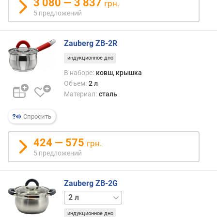
3 080 — 3 837
л
грн.
о
5 предложений
ж
е
н
Zauberg ZB-2R
и
индукционное дно
й
В наборе:
ковш, крышка
Объем:
2 л
о
Материал:
сталь
с
н
Спросить
о
в
424 — 575
грн.
н
5 предложений
ы
х
п
Zauberg ZB-2G
р
е
4 л
5 л
д
индукционное дно
м