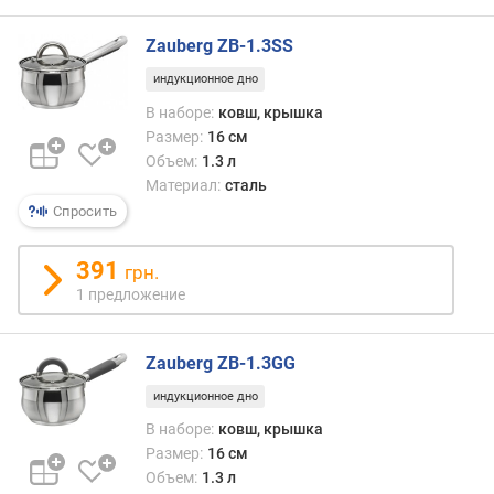
.
о
Zauberg ZB-1.3SS
б
индукционное дно
ъ
е
В наборе:
ковш, крышка
м
Размер:
16 см
(
Объем:
1.3 л
л
Материал:
сталь
)
Спросить
м
391
а
грн.
к
1 предложение
с
.
о
Zauberg ZB-1.3GG
б
индукционное дно
ъ
е
В наборе:
ковш, крышка
м
Размер:
16 см
(
Объем:
1.3 л