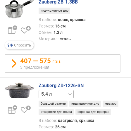
Zauberg ZB-1.3BB
д
н
индукционное дно
а
В наборе:
ковш, крышка
(
Размер:
16 см
м
Объем:
1.3 л
м
Материал:
сталь
)
Спросить
т
о
407 — 575
грн.
л
3 предложения
щ
и
н
Zauberg ZB-1226-SN
а
2.7 л
4.4 л
с
т
большой размер
индукционное дно
мрамор
е
отверстие для слива
воронка для приправ
н
В наборе:
кастрюля, крышка
о
к
Размер:
26 см