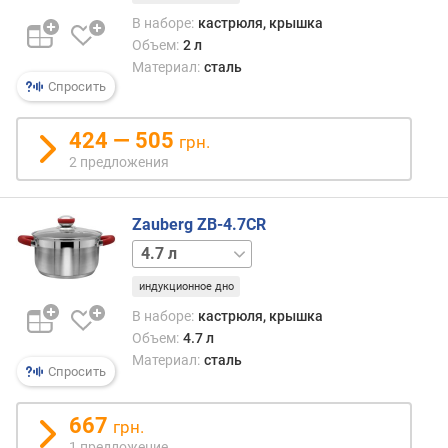
е
В наборе:
кастрюля, крышка
т
Объем:
2 л
о
Материал:
сталь
в
Спросить
(
ш
424 — 505
грн.
т
2 предложения
)
к
Zauberg ZB-4.7CR
а
с
2.6 л
3.6 л
т
индукционное дно
р
ю
В наборе:
кастрюля, крышка
л
Объем:
4.7 л
и
Материал:
сталь
Спросить
к
о
667
грн.
в
1 предложение