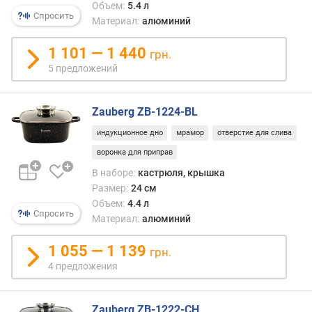
(
Объем:
5.4 л
Спросить
м
Материал:
алюминий
м
)
1 101 — 1 440
грн.
5 предложений
в
е
с
Zauberg ZB-1224-BL
(
индукционное дно
мрамор
отверстие для слива
г
)
воронка для приправ
В наборе:
кастрюля, крышка
Размер:
24 см
Объем:
4.4 л
Спросить
Материал:
алюминий
1 055 — 1 139
грн.
4 предложения
Zauberg ZB-1222-CH