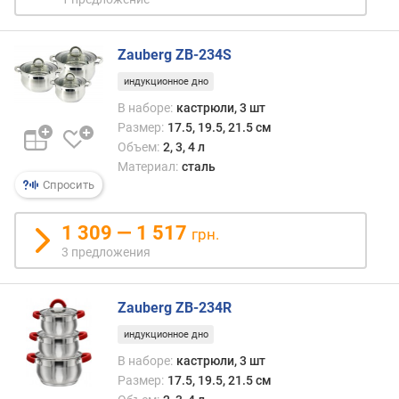
ш
к
Zauberg ZB-234S
р
ы
индукционное дно
ш
В наборе:
кастрюли, 3 шт
к
Размер:
17.5, 19.5, 21.5 см
и
Объем:
2, 3, 4 л
Материал:
сталь
м
Спросить
и
н
1 309 — 1 517
.
грн.
р
3 предложения
а
з
м
Zauberg ZB-234R
е
индукционное дно
р
(
В наборе:
кастрюли, 3 шт
с
Размер:
17.5, 19.5, 21.5 см