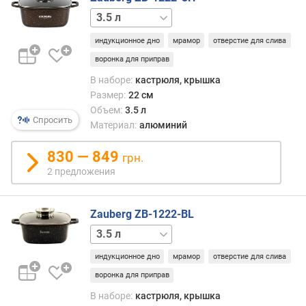
2.7 л
5.4 л
индукционное дно
мрамор
отверстие для слива
воронка для приправ
В наборе:
кастрюля, крышка
Размер:
22 см
Объем:
3.5 л
Спросить
Материал:
алюминий
830 — 849
грн.
2 предложения
Zauberg ZB-1222-BL
2.7 л
индукционное дно
мрамор
отверстие для слива
воронка для приправ
В наборе:
кастрюля, крышка