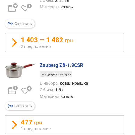
м
Объем:
2, 3, 4 л
)
Материал:
сталь
м
Спросить
а
к
с
1 403 — 1 482
грн.
.
2 предложения
р
а
з
Zauberg ZB-1.9CSR
м
индукционное дно
е
р
В наборе:
ковш, крышка
(
Объем:
1.9 л
с
Материал:
сталь
м
Спросить
)
м
477
грн.
и
1 предложение
н