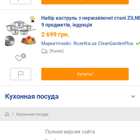
н
о
Набір каструль з нержавіючої сталі ZILN
с
9 предметів, індукція
т
и
2 699
грн.
Маркетплейс: Rozetka.ua CleanGardenPlus
о
(Киев)
т
д
е
ш
Купить!
е
в
ы
Кухонная посуда
х
к
д
Кухонная посуда
о
р
о
Полная версия сайта
г