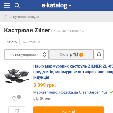
Кухонная посуда
Искали
раньше
Кастрюли Zilner
цены
на 2 модели
Zilner
очистить
по популярности
Фильтр
1
Сортировать
Набір мармурових каструль ZILNER ZL-85
п
предметів, мармурове антипригарне пок
о
індукція
п
3 999
грн.
о
п
Маркетплейс: Rozetka.ua CleanGardenPlus
у
(Киев)
л
я
Купить!
р