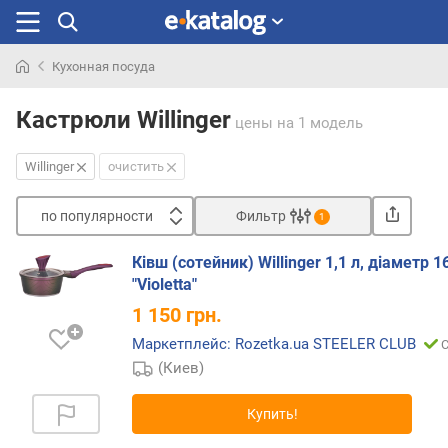
Кухонная посуда
Искали
раньше
Кастрюли Willinger
цены
на 1 модель
Willinger
очистить
по популярности
Фильтр
1
Сортировать
Ківш (сотейник) Willinger 1,1 л, діаметр 1
п
"Violetta"
о
1 150
грн.
п
о
Маркетплейс: Rozetka.ua STEELER CLUB
С
п
(Киев)
у
л
Купить!
я
р