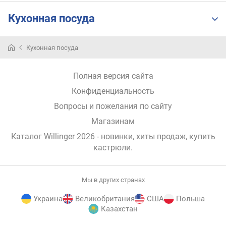
н
Кухонная посуда
о
с
т
Кухонная посуда
и
о
Полная версия сайта
т
Конфиденциальность
д
е
Вопросы и пожелания по сайту
ш
Магазинам
е
в
Каталог Willinger 2026
- новинки, хиты продаж,
купить
ы
кастрюли
.
х
к
д
Мы в других странах
о
р
Украина
Великобритания
США
Польша
Казахстан
о
г