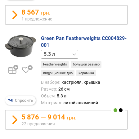
е
н
8 567
грн.
и
1 предложение
я
п
Green Pan Featherweights CC004829-
о
001
к
3.3 л
6.3 л
о
л
Featherweights
большой размер
и
индукционное дно
керамика
ч
е
В наборе:
кастрюля, крышка
с
Размер:
26 см
т
Объем:
5.3 л
Спросить
в
Материал:
литой алюминий
у
п
5 876 — 9 014
грн.
р
22 предложения
е
д