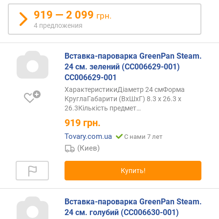
д
919 — 2 099
грн.
н
4 предложения
а
(
м
Вставка-пароварка GreenPan Steam.
м
24 см. зелений (CC006629-001)
)
CC006629-001
т
ХарактеристикиДіаметр 24 смФорма
КруглаГабарити (ВхШхГ) 8.3 х 26.3 х
о
26.3Кількість
предмет…
л
щ
919
грн.
и
Tovary.com.ua
С нами 7 лет
н
(Киев)
а
с
Купить!
т
е
н
Вставка-пароварка GreenPan Steam.
о
24 см. голубий (CC006630-001)
к