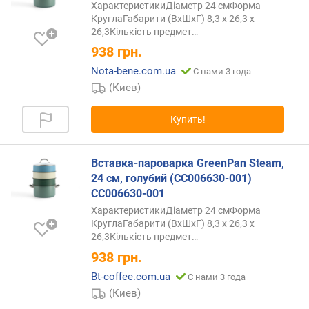
ХарактеристикиДіаметр 24 смФорма
КруглаГабарити (ВхШхГ) 8,3 х 26,3 х
26,3Кількість
предмет…
938
грн.
Nota-bene.com.ua
С нами 3 года
(Киев)
Купить!
Вставка-пароварка GreenPan Steam,
24 см, голубий (CC006630-001)
CC006630-001
ХарактеристикиДіаметр 24 смФорма
КруглаГабарити (ВхШхГ) 8,3 х 26,3 х
26,3Кількість
предмет…
938
грн.
Bt-coffee.com.ua
С нами 3 года
(Киев)