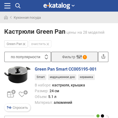
Кухонная посуда
Искали
раньше
Кастрюли Green Pan
цены
на 28 моделей
Green Pan
очистить
по популярности
Фильтр
1
Сортировать
Green Pan Smart CC005195-001
п
Smart
индукционное дно
керамика
о
п
В наборе:
кастрюля, крышка
о
Размер:
24 см
п
Объем:
5.1 л
у
Материал:
алюминий
л
Спросить
я
р