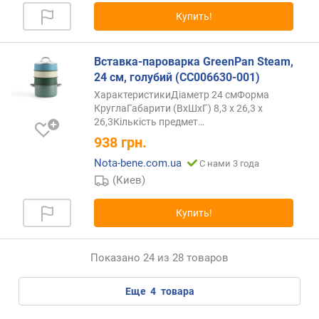
Купить!
Вставка-пароварка GreenPan Steam,
24 см, голубий (CC006630-001)
ХарактеристикиДіаметр 24 смФорма
КруглаГабарити (ВхШхГ) 8,3 х 26,3 х
26,3Кількість
предмет…
938
грн.
Nota-bene.com.ua
С нами 3 года
(Киев)
Купить!
Показано 24 из 28 товаров
еще
4
товара