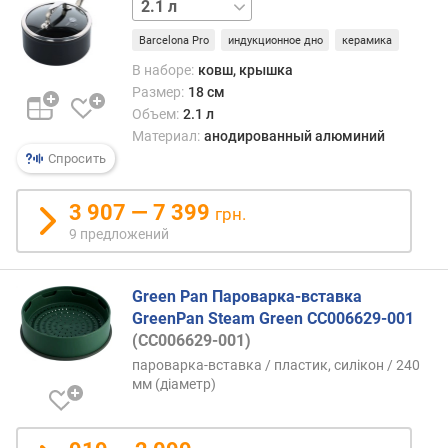
3.1 л
.
о
Barcelona Pro
индукционное дно
керамика
б
В наборе:
ковш, крышка
ъ
Размер:
18 см
е
Объем:
2.1 л
м
Материал:
анодированный алюминий
(
л
Спросить
)
3 907 — 7 399
грн.
м
9 предложений
а
к
с
Green Pan Пароварка-вставка
.
GreenPan Steam Green CC006629-001
о
(CC006629-001)
б
пароварка-вставка / пластик, силікон / 240
ъ
мм (діаметр)
е
м
(