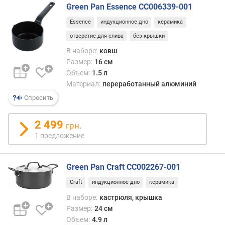
л
Green Pan Essence CC006339-001
о
Essence
индукционное дно
керамика
ж
е
отверстие для слива
без крышки
н
В наборе:
ковш
и
Размер:
16 см
й
Объем:
1.5 л
Материал:
переработанный алюминий
о
Спросить
с
н
2 499
грн.
о
1 предложение
в
н
ы
Green Pan Craft CC002267-001
х
п
Craft
индукционное дно
керамика
р
В наборе:
кастрюля, крышка
е
Размер:
24 см
д
Объем:
4.9 л
м