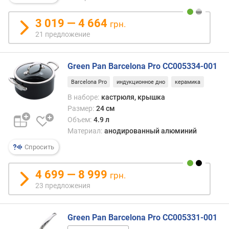
м
)
3 019 — 4 664
грн.
м
21 предложение
а
к
с
Green Pan Barcelona Pro CC005334-001
.
Barcelona Pro
индукционное дно
керамика
р
а
В наборе:
кастрюля, крышка
з
Размер:
24 см
м
Объем:
4.9 л
е
Материал:
анодированный алюминий
р
Спросить
(
с
м
4 699 — 8 999
грн.
)
23 предложения
м
и
Green Pan Barcelona Pro CC005331-001
н