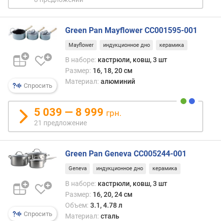
п
о
о
Green Pan Mayflower CC001595-001
т
з
Mayflower
индукционное дно
керамика
ы
В наборе:
кастрюли, ковш, 3 шт
в
Размер:
16, 18, 20 см
а
Материал:
алюминий
м
Спросить
п
5 039 — 8 999
грн.
о
21 предложение
д
а
т
Green Pan Geneva CC005244-001
е
д
Geneva
индукционное дно
керамика
о
В наборе:
кастрюли, ковш, 3 шт
б
Размер:
16, 20, 24 см
а
Объем:
3.1, 4.78 л
в
Спросить
Материал:
сталь
л