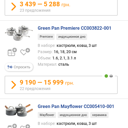
3 439 — 5 288
грн.
н
23 предложения
о
с
т
Green Pan Premiere CC003822-001
и
Premiere
индукционное дно
о
В наборе:
кастрюли, ковш, 3 шт
т
Размер:
16, 18, 20 см
д
Объем:
1.6, 2.1, 3.1 л
е
Материал:
сталь
ш
Спросить
е
в
9 190 — 15 999
грн.
ы
х
22 предложения
к
д
Green Pan Mayflower CC005410-001
о
р
Mayflower
индукционное дно
керамика
о
В наборе:
кастрюли, ковш, 3 шт
г