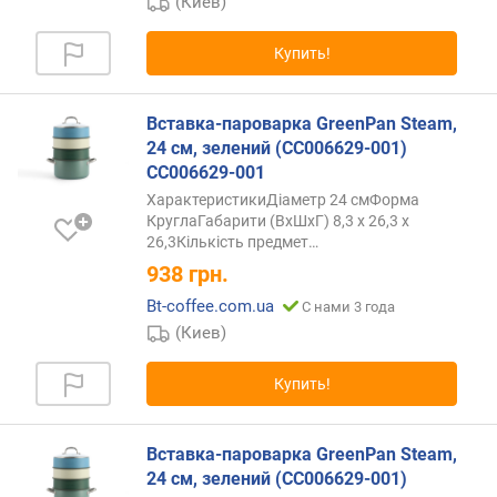
(Киев)
Купить!
Вставка-пароварка GreenPan Steam,
24 см, зелений (CC006629-001)
CC006629-001
ХарактеристикиДіаметр 24 смФорма
КруглаГабарити (ВхШхГ) 8,3 х 26,3 х
26,3Кількість
предмет…
938
грн.
Bt-coffee.com.ua
С нами 3 года
(Киев)
Купить!
Вставка-пароварка GreenPan Steam,
24 см, зелений (CC006629-001)