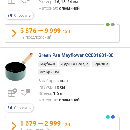
Размер:
16, 18, 24 см
и
Материал:
алюминий
м
Спросить
о
т
5 876 — 9 999
грн.
д
19 предложений
о
р
о
Green Pan Mayflower CC001681-001
г
и
Mayflower
индукционное дно
керамика
х
без крышки
к
В наборе:
ковш
д
Размер:
16 см
е
ш
Объем:
1.6 л
е
Материал:
алюминий
в
Спросить
ы
м
1 679 — 2 999
грн.
8 предложений