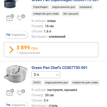
ш
Copenhagen
индукционное дно
керамика
к
отверстие для слива
без крышки
р
В наборе:
ковш
ы
Размер:
16 см
ш
Объем:
1.6 л
к
Спросить
Материал:
алюминий
и
3 899
м
грн.
и
1 предложение
н
.
р
Green Pan Chef's CC007730-001
а
2 л
4.6 л
з
м
Chef's
индукционное дно
отверстие для слива
е
В наборе:
кастрюля, крышка
р
Размер:
20 см
(
Объем:
3 л
с
Спросить
Материал:
сталь