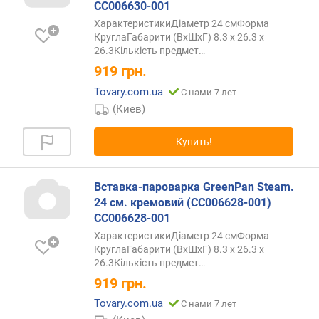
(
CC006630-001
м
ХарактеристикиДіаметр 24 смФорма
м
КруглаГабарити (ВхШхГ) 8.3 х 26.3 х
)
26.3Кількість
предмет…
919
грн.
в
Tovary.com.ua
С нами 7 лет
е
(Киев)
с
(
г
Купить!
)
Вставка-пароварка GreenPan Steam.
24 см. кремовий (CC006628-001)
CC006628-001
ХарактеристикиДіаметр 24 смФорма
КруглаГабарити (ВхШхГ) 8.3 х 26.3 х
26.3Кількість
предмет…
919
грн.
Tovary.com.ua
С нами 7 лет