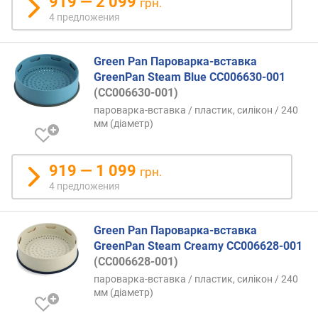
919 — 2 099
грн.
л
)
4 предложения
г
Green Pan Пароварка-вставка
л
у
GreenPan Steam Blue CC006630-001
б
(CC006630-001)
и
пароварка-вставка / пластик, силікон / 240
н
мм (діаметр)
а
(
с
919 — 1 099
грн.
м
4 предложения
)
т
Green Pan Пароварка-вставка
о
GreenPan Steam Creamy CC006628-001
л
(CC006628-001)
щ
пароварка-вставка / пластик, силікон / 240
и
мм (діаметр)
н
а