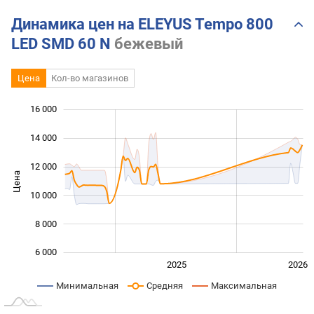
Динамика цен на ELEYUS Tempo 800
LED SMD 60 N
бежевый
Цена
Кол-во магазинов
16 000
 000
 000
 000
14 000
12 000
Цена
10 000
10 000
8 000
6 000
2024
2027
2025
2026
L
Минимальная
Средняя
Максимальная