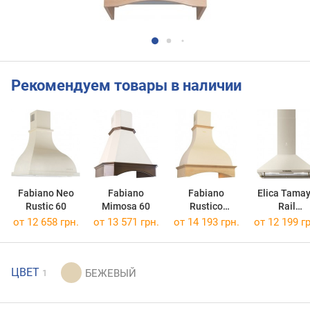
Рекомендуем товары в наличии
Fabiano Neo
Fabiano
Fabiano
Elica Tama
Rustic 60
Mimosa 60
Rustico
Rail
Silence+ 60
CRBR/A/6
от 12 658 грн.
от 13 571 грн.
от 14 193 грн.
от 12 199 гр
ЦВЕТ
1