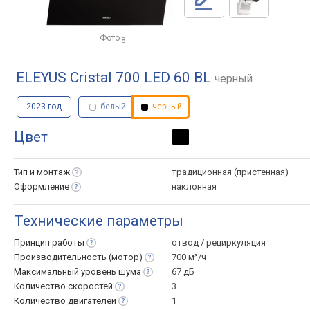
Фото
8
ELEYUS Cristal 700 LED 60 BL
черный
2023 год
белый
черный
Цвет
Тип и
монтаж
традиционная (пристенная)
Оформление
наклонная
Технические параметры
Принцип
работы
отвод / рециркуляция
Производительность
(мотор)
700 м³/ч
Максимальный уровень
шума
67 дБ
Количество
скоростей
3
Количество
двигателей
1