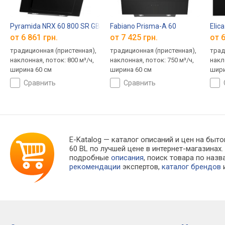
Pyramida NRX 60 800 SR GBL
Fabiano Prisma-A 60
Elic
от 6 861 грн.
от 7 425 грн.
от 6
традиционная (пристенная),
традиционная (пристенная),
трад
наклонная, поток: 800 м³/ч,
наклонная, поток: 750 м³/ч,
накл
ширина 60 см
ширина 60 см
шири
сравнить
сравнить
E-Katalog
— каталог описаний и цен на бытов
60 BL по лучшей цене в интернет-магазина
подробные
описания
, поиск товара по наз
рекомендации
экспертов,
каталог брендов
и