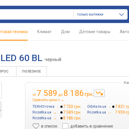
только вытяжки
товая техника
Климат
Дом
Детские товары
Авт
 LED 60 BL
черный
ПРОС
ПОЛЕЗНОЕ
Ка
7 589
8 186
грн.
от
до
Сравнить цены
→
5
ТЕХНОточка
→
7 720 грн.
Orbita.te.ua
→
7 831 г
Rozetka.ua
→
7 589 грн.
Rozetka.ua
→
7 959 г
Rozetka.ua
→
8 186 грн.
в список
добавить в сравнение