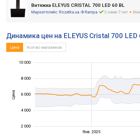
Витяжка ELEYUS CRISTAL 700 LED 60 BL
Маркетплейс:
Rozetka.ua
Rampa
С нами 7 лет
(Ки
Динамика цен на ELEYUS Cristal 700 LED
Цена
Кол-во магазинов
12 000
-2 000
1 000
3 000
5 000
0
10 000
8 000
Цена
6 000
10 000
4 000
2 000
Янв. 2027
Июль
Янв. 2025
L