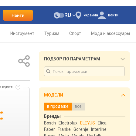
RU
Найти
Украина
Войти
о
Инструмент
Туризм
Спорт
Мода и аксессуары
ПОДБОР ПО ПАРАМЕТРАМ
к купить
МОДЕЛИ
в продаже
все
рн.
Бренды
рн.
Bosch
Electrolux
ELEYUS
Elica
Faber
Franke
Gorenje
Interline
Kaiser
Miele
Minola
Perfelli