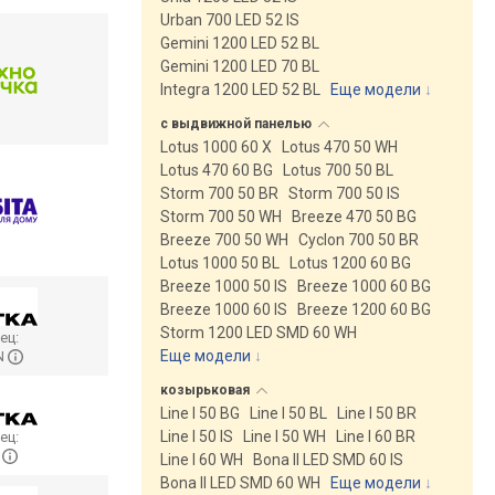
Urban 700 LED 52 IS
Gemini 1200 LED 52 BL
Gemini 1200 LED 70 BL
Integra 1200 LED 52 BL
Еще модели
↓
с выдвижной
панелью
Lotus 1000 60 X
Lotus 470 50 WH
Lotus 470 60 BG
Lotus 700 50 BL
Storm 700 50 BR
Storm 700 50 IS
Storm 700 50 WH
Breeze 470 50 BG
Breeze 700 50 WH
Cyclon 700 50 BR
Lotus 1000 50 BL
Lotus 1200 60 BG
Breeze 1000 50 IS
Breeze 1000 60 BG
Breeze 1000 60 IS
Breeze 1200 60 BG
Storm 1200 LED SMD 60 WH
ец:
Еще модели
↓
N
козырьковая
Line I 50 BG
Line I 50 BL
Line I 50 BR
Line I 50 IS
Line I 50 WH
Line I 60 BR
ец:
N
Line I 60 WH
Bona II LED SMD 60 IS
Bona II LED SMD 60 WH
Еще модели
↓