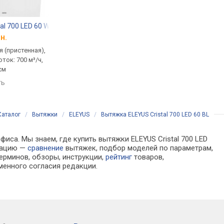
tal 700 LED 60 WH
Elica Belt WH/F/55
Pyramida BG 600
н.
от 8 977 грн.
от 6 284 грн.
 (пристенная),
традиционная (пристенная),
традиционная (прист
ток: 700 м³/ч,
наклонная, поток: 900 м³/ч,
наклонная, поток: 850
см
ширина 55 см
ширина 60 см
ть
сравнить
сравнить
Каталог
/
Вытяжки
/
ELEYUS
/
Вытяжка ELEYUS Cristal 700 LED 60 BL
иса. Мы знаем, где купить вытяжки ELEYUS Cristal 700 LED
рмацию —
сравнение
вытяжек, подбор моделей по параметрам,
ерминов, обзоры, инструкции,
рейтинг
товаров,
менного согласия редакции.