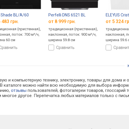
a Shade BL/A/60
Perfelli DNS 6521 BL
ELEYUS Cris
 483 грн.
от 8 999 грн.
от 5 324 гр
иционная (пристенная),
традиционная (пристенная),
традиционная
онная, поток: 700 м³/ч,
наклонная, поток: 900 м³/ч,
наклонная, по
на 60 см
ширина 59.8 см
ширина 59.6 
сравнить
сравнить
сравни
ую и компьютерную технику, электронику, товары для дома и оф
х. В каталоге можно найти всю необходимую для выбора инфо
ванию,
отзывы
пользователей, фотогалереи товаров, глоссарий т
 многое другое. Перепечатка любых материалов только с пись