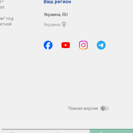
Ваш регион
е?
er.
Украина
,
RU
ии" под
ретной
Украина
Тёмная версия