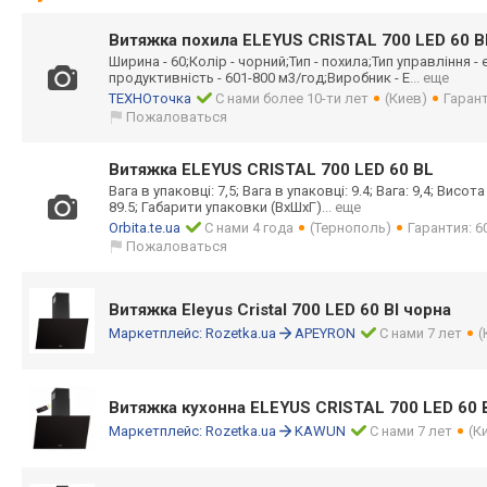
Витяжка похила ELEYUS CRISTAL 700 LED 60 B
Ширина - 60;Колір - чорний;Тип - похила;Тип управління 
продуктивність - 601-800 м3/год;Виробник - E
... еще
ТЕХНОточка
С нами более 10-ти лет
(Киев)
Гарант
Пожаловаться
Витяжка ELEYUS CRISTAL 700 LED 60 BL
Вага в упаковці: 7,5; Вага в упаковці: 9.4; Вага: 9,4; Висота
89.5; Габарити упаковки (ВхШхГ)
... еще
Orbita.te.ua
С нами 4 года
(Тернополь)
Гарантия: 6
Пожаловаться
Витяжка Eleyus Cristal 700 LED 60 Bl чорна
Маркетплейс:
Rozetka.ua
APEYRON
С нами 7 лет
(
Витяжка кухонна ELEYUS CRISTAL 700 LED 60 
Маркетплейс:
Rozetka.ua
KAWUN
С нами 7 лет
(К