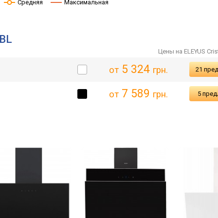
Средняя
Максимальная
 BL
Цены на ELEYUS Crist
5 324
от
грн.
21 пре
7 589
от
грн.
5 пре