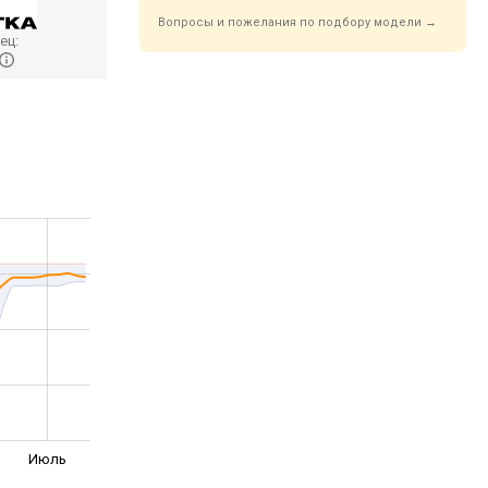
Вопросы и пожелания по подбору модели →
ец:
Июль