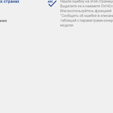
х странах
Нашли ошибку на этой страниц
Выделите ее и нажмите Ctrl+Ent
Или воспользуйтесь функцией
"Сообщить об ошибке в описан
ания
таблицей с параметрами конк
модели.