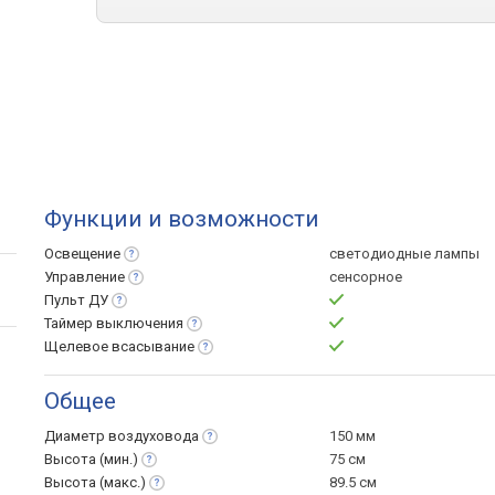
Функции и возможности
Освещение
светодиодные лампы
Управление
сенсорное
Пульт
ДУ
Таймер
выключения
Щелевое
всасывание
Общее
Диаметр
воздуховода
150 мм
Высота
(мин.)
75 см
Высота
(макс.)
89.5 см