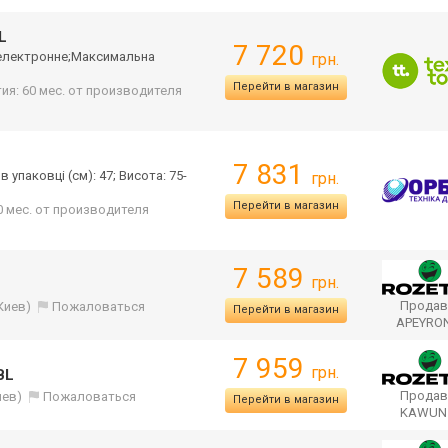
L
7 720
- електронне;Макс
имальна
грн.
Перейти в магазин
ия: 60 мес. от производителя
7 831
 в упаковці (см): 47; Висота: 75-
грн.
Перейти в магазин
0 мес. от производителя
7 589
грн.
Продав
Киев)
Пожаловаться
Перейти в магазин
APEYRO
7 959
грн.
BL
Продав
иев)
Пожаловаться
Перейти в магазин
KAWU