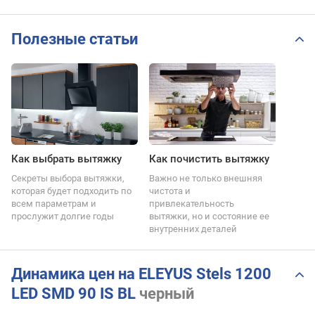
Полезные статьи
Как выбрать вытяжку
Как почистить вытяжку
Секреты выбора вытяжки,
Важно не только внешняя
которая будет подходить по
чистота и
всем параметрам и
привлекательность
прослужит долгие годы
вытяжки, но и состояние ее
внутренних деталей
Динамика цен на ELEYUS Stels 1200
LED SMD 90 IS BL
черный