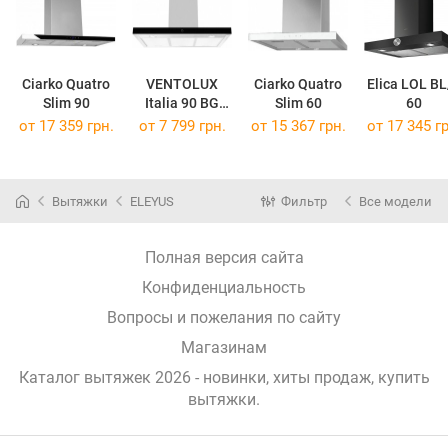
Ciarko Quatro
VENTOLUX
Ciarko Quatro
Elica LOL BL
Slim 90
Italia 90 BG
Slim 60
60
1200 TRC
от 17 359 грн.
от 7 799 грн.
от 15 367 грн.
от 17 345 гр
Вытяжки
ELEYUS
Фильтр
Все модели
Полная версия сайта
Конфиденциальность
Вопросы и пожелания по сайту
Магазинам
Каталог вытяжек 2026 - новинки, хиты продаж,
купить
вытяжки
.