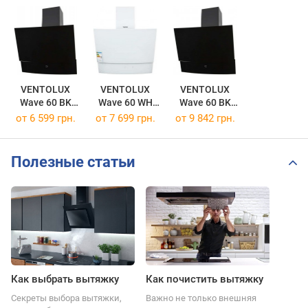
VENTOLUX
VENTOLUX
VENTOLUX
Wave 60 BK
Wave 60 WH
Wave 60 BK
900 TRC
900 TRC
1000 TRC MM
от 6 599 грн.
от 7 699 грн.
от 9 842 грн.
Полезные статьи
Как выбрать вытяжку
Как почистить вытяжку
Секреты выбора вытяжки,
Важно не только внешняя