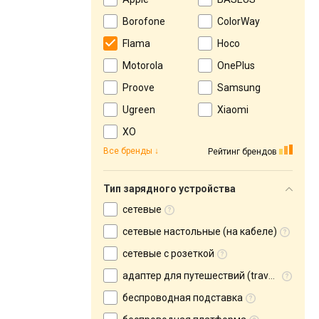
Borofone
ColorWay
Flama
Hoco
Motorola
OnePlus
Proove
Samsung
Ugreen
Xiaomi
XO
Все бренды
Рейтинг брендов
Тип зарядного устройства
сетевые
сетевые настольные (на кабеле)
сетевые с розеткой
адаптер для путешествий (travel adapter)
беспроводная подставка