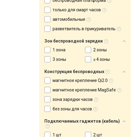
беспроводная платформа
только для смарт часов
автомобильные
разветвитель в прикуриватель
Зон беспроводной зарядки
1 зона
2 зоны
3 зоны
≥ 4 зоны
Конструкция беспроводных
магнитное крепление Qi2.0
магнитное крепление MagSafe
зона зарядки часов
без зоны для часов
Подключаемых гаджетов (кабель)
1 шт
2 шт