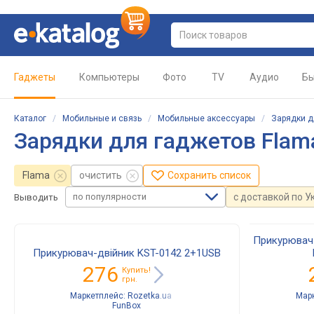
Гаджеты
Компьютеры
Фото
TV
Аудио
Бы
Каталог
/
Мобильные и связь
/
Мобильные аксессуары
/
Зарядки д
Зарядки для гаджетов Flam
Flama
очистить
Сохранить список
по популярности
с доставкой по У
Выводить
Прикурювач-
Прикурювач-двійник KST-0142 2+1USB
276
Купить!
грн.
Маркетплейс:
Rozetka.ua
Мар
FunBox