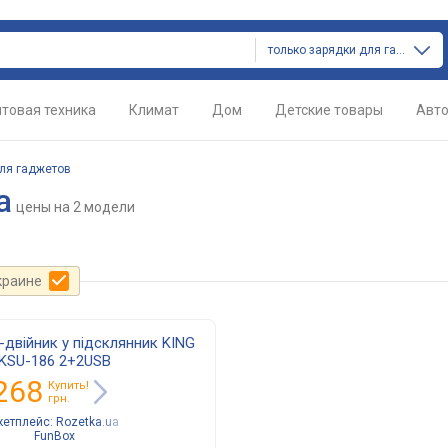
только зарядки для гаджетов
товая техника
Климат
Дом
Детские товары
Авт
ля гаджетов
a
цены
на 2 модели
краине
двійник у підсклянник KING
KSU-186 2+2USB
268
Купить!
грн.
кетплейс:
Rozetka.ua
FunBox