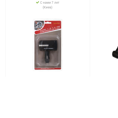
С нами 7 лет
(Киев)