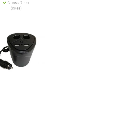
С нами 7 лет
(Киев)