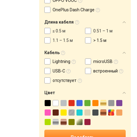
OPPO VOOC
OnePlus Dash Charge
Длина кабеля
≤ 0.5 м
0.51 – 1 м
1.1 – 1.5 м
> 1.5 м
Кабель
Lightning
microUSB
USB-C
встроенный
отсутствует
Цвет