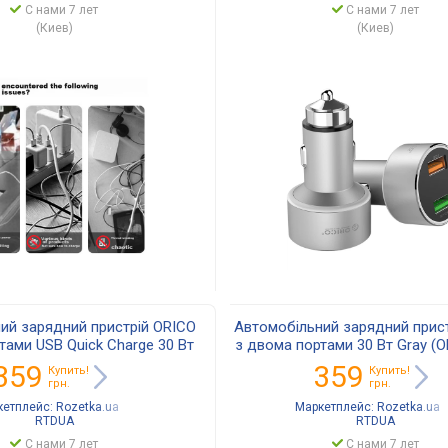
С нами 7 лет
С нами 7 лет
(Киев)
(Киев)
ий зарядний пристрій ORICO
Автомобільний зарядний прис
тами USB Quick Charge 30 Вт
з двома портами 30 Вт Gray (
(ORICO-UPC-Q2-SV-BP)
Q2-SV-BP)
359
359
Купить!
Купить!
грн.
грн.
кетплейс:
Rozetka.ua
Маркетплейс:
Rozetka.ua
RTDUA
RTDUA
С нами 7 лет
С нами 7 лет