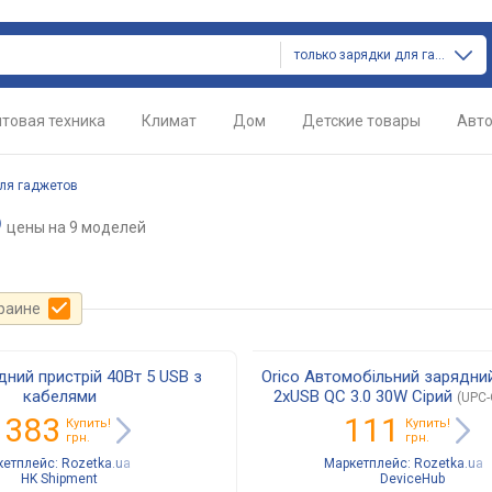
только зарядки для гаджетов
товая техника
Климат
Дом
Детские товары
Авт
ля гаджетов
o
цены
на 9 моделей
краине
дний пристрій 40Вт 5 USB з
Orico Автомобільний зарядний
кабелями
2xUSB QC 3.0 30W Сірий
(UPC-
 383
111
Купить!
Купить!
грн.
грн.
кетплейс:
Rozetka.ua
Маркетплейс:
Rozetka.ua
HK Shipment
DeviceHub