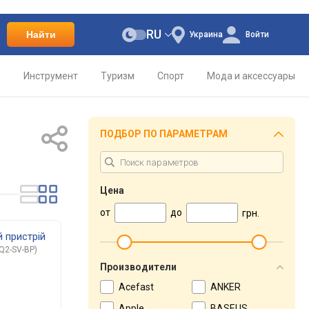
RU
Найти
Украина
Войти
о
Инструмент
Туризм
Спорт
Мода и аксессуары
ПОДБОР ПО ПАРАМЕТРАМ
Цена
от
до
грн.
 пристрій
Q2-SV-BP)
Производители
Acefast
ANKER
Apple
BASEUS