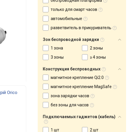
беспроводная платформа
только для смарт часов
автомобильные
разветвитель в прикуриватель
Зон беспроводной зарядки
1 зона
2 зоны
3 зоны
≥ 4 зоны
Конструкция беспроводных
магнитное крепление Qi2.0
магнитное крепление MagSafe
ій Orico
зона зарядки часов
без зоны для часов
Подключаемых гаджетов (кабель)
1 шт
2 шт