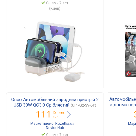
С нами 7 лет
(Киев)
Автомобільн
Orico Автомобільний зарядний пристрій 2
з двома пор
USB 30W QC3.0 Сріблястий
(UPF-Q2-SV-BP)
Gray 
111
Купить!
грн.
Маркетплейс:
Rozetka.ua
Мар
DeviceHub
С нами 7 лет