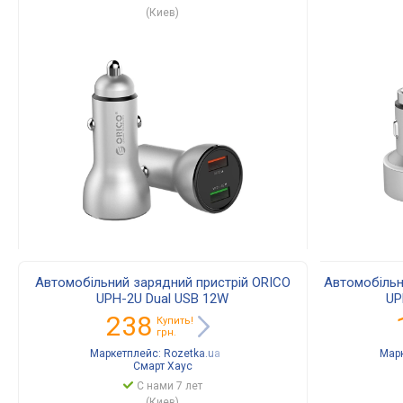
(Киев)
Автомобільний зарядний пристрій ORICO
Автомобільн
UPH-2U Dual USB 12W
UP
238
Купить!
грн.
Маркетплейс:
Rozetka.ua
Мар
Смарт Хаус
С нами 7 лет
(Киев)