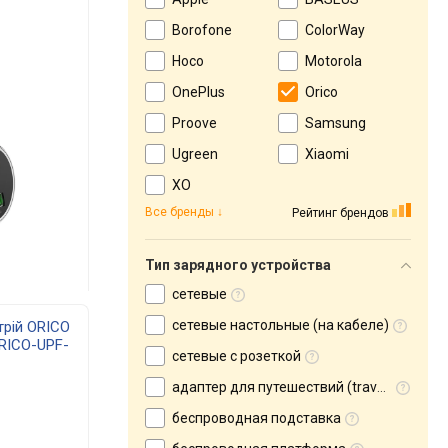
Borofone
ColorWay
Hoco
Motorola
OnePlus
Orico
Proove
Samsung
Ugreen
Xiaomi
XO
Все бренды
Рейтинг брендов
Тип зарядного устройства
сетевые
сетевые настольные (на кабеле)
трій ORICO
ORICO-UPF-
сетевые с розеткой
адаптер для путешествий (travel adapter)
беспроводная подставка