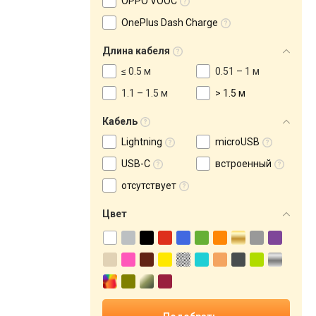
OPPO VOOC
OnePlus Dash Charge
Длина кабеля
≤ 0.5 м
0.51 – 1 м
1.1 – 1.5 м
> 1.5 м
Кабель
Lightning
microUSB
USB-C
встроенный
отсутствует
Цвет