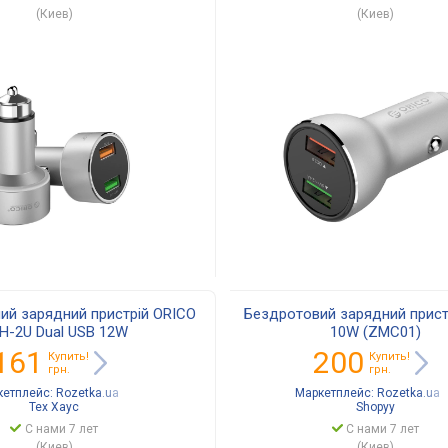
(Киев)
(Киев)
ий зарядний пристрій ORICO
Бездротовий зарядний пристр
H-2U Dual USB 12W
10W (ZMC01)
161
200
Купить!
Купить!
грн.
грн.
кетплейс:
Rozetka.ua
Маркетплейс:
Rozetka.ua
Тех Хаус
Shopyy
С нами 7 лет
С нами 7 лет
(Киев)
(Киев)