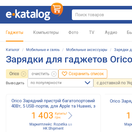
Гаджеты
Компьютеры
Фото
TV
Аудио
Бы
Каталог
/
Мобильные и связь
/
Мобильные аксессуары
/
Зарядки д
Зарядки для гаджетов Oric
Orico
очистить
Сохранить список
по популярности
с доставкой по У
Выводить
Orico Зарядний пристрій багатопортовий
Orico Заря
40Вт, 5 USB-портів, для Apple та Huawei, з
5 кабелями, білий
1 403
1
Купить!
грн.
Маркетплейс:
Rozetka.ua
Мар
HK Shipment